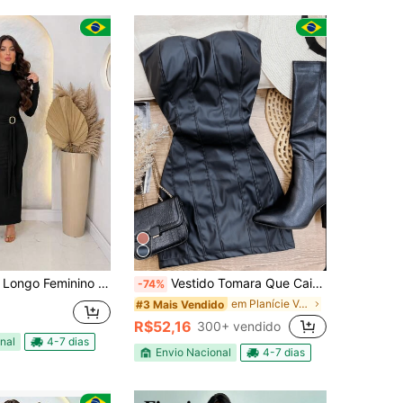
onga com Fenda Lateral e Detalhe Drapeado – Look Sofisticado para Festa, Evento e Noite
Vestido Tomara Que Caia Couro Curto Justo Sexy Feminino Estiloso Fashion Balada Festa Noite Look Poderoso Brilho Sensual Glamouroso Corino Moda
-74%
em Planície Vestidos Curtos Femininos
#3 Mais Vendido
R$52,16
300+ vendido
nal
4-7 dias
Envio Nacional
4-7 dias