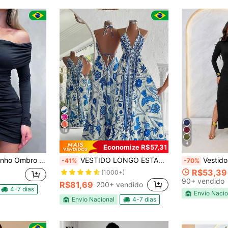
18
4
Economize R$57,31
 Manga Longa Sexy Franzido Look Noite
VESTIDO LONGO ESTAMPA INDIANA TENDENCIA VERÃO 2025
Vestido Longo Feminino Elegante Manga L
-41%
-70%
R$53,39
(1000+)
90+ vendido
R$81,69
200+ vendido
4-7 dias
Envio Nacio
Envio Nacional
4-7 dias