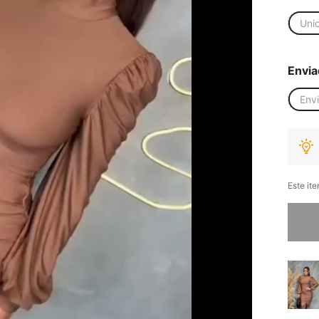
Uni
Envia
Env
Este it
Desculp