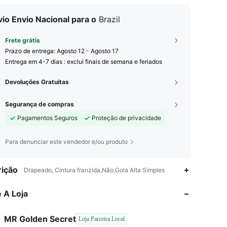
io Envio Nacional para o
Brazil
Frete grátis
Prazo de entrega:
Agosto 12 - Agosto 17
Entrega em 4-7 dias : exclui finais de semana e feriados
Devoluções Gratuitas
Segurança de compras
Pagamentos Seguros
Proteção de privacidade
Para denunciar este vendedor e/ou produto
4,72
43
1.4K
ição
Drapeado, Cintura franzida,Não,Gola Alta Simples
 A Loja
4,72
43
1.4K
MR Golden Secret
Loja Parceira Local
4,72
43
1.4K
Classificação
Itens
Seguidores