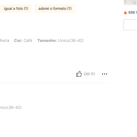
igual a foto (1)
adorei o formato (1)
698 
: Café, Tamanho: Unico(36-42)
heta
Cor:
Café
Tamanho:
Unico(36-42)
Útil (1)
)
ico(36-42)