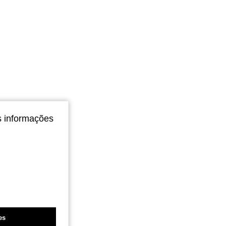
s informações
es