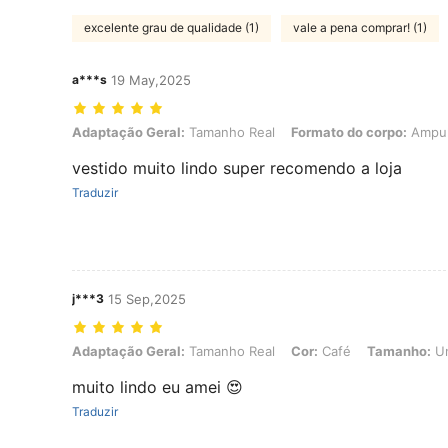
excelente grau de qualidade (1)
vale a pena comprar! (1)
a***s
19 May,2025
Adaptação Geral: Tamanho Real, Formato do corpo: Ampulheta, Cor
Adaptação Geral:
Tamanho Real
Formato do corpo:
Ampul
vestido muito lindo super recomendo a loja
Traduzir
j***3
15 Sep,2025
Adaptação Geral: Tamanho Real, Cor: Café, Tamanho: Unico(36-42
Adaptação Geral:
Tamanho Real
Cor:
Café
Tamanho:
Un
muito lindo eu amei 😍
Traduzir