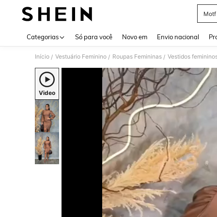
Motf
Use up 
Categorias
Só para você
Novo em
Envio nacional
Pr
Início
Vestuário Feminino
Roupas Femininas
Vestidos feminino
/
/
/
Video