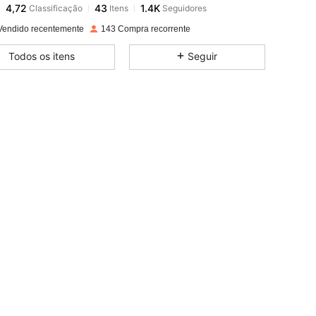
c***r
pago
1 dia atrás
Vendido recentemente
143 Compra recorrente
4,72
43
1.4K
Todos os itens
Seguir
4,72
43
1.4K
4,72
43
1.4K
4,72
43
1.4K
4,72
43
1.4K
4,72
43
1.4K
4,72
43
1.4K