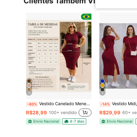
Clientes Também Visitaram
10
5
Vestido Canelado Meneses – Vestido Feminino Midi em Malha Canelada, Modelagem Justa e Acinturada, Tecido com Elasticidade, Confortável e Atemporal, Manga Curta, Gola Redonda, Ideal para Dia a Dia, Trabalho, Passeio, Look Casual Chic, Moda Feminina Versátil
Vestido Midi, bols
-80%
-14%
R$28,99
R$29,99
100+ vendido
60+ ve
Envio Nacional
4-7 dias
Envio Nacional