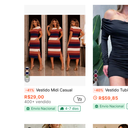
6
Vestido Midi Casual
Vestido Tubinho Ombro a Ombro Ajustado
-41%
-40%
R$29,00
R$59,85
400+ vendido
Envio Nacional
Envio Nacional
4-7 dias