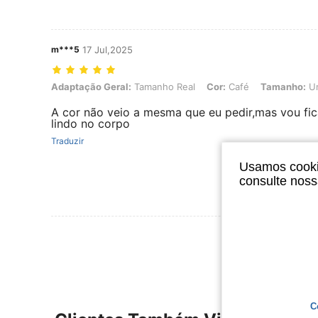
m***5
17 Jul,2025
Adaptação Geral: Tamanho Real, Cor: Café, Tamanho: Unico(36-42
Adaptação Geral:
Tamanho Real
Cor:
Café
Tamanho:
Un
A cor não veio a mesma que eu pedir,mas vou fic
lindo no corpo
Traduzir
Usamos cookie
consulte nos
Ver Mais Ava
C