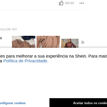
Útil (0)
)
ico(36-42)
a
s para melhorar a sua experiência na Shein. Para mai
sa
Política de Privacidade
.
Útil (0)
liações
onfigurar cookies
Aceitar todos os cooki