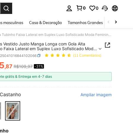
0
0
ar. Press Enter to select.
s masculinas
Casa & Decoração
Tamanhos Grandes
Joias e acessó
Simples Vestido Justo Manga Longa com Gola Alta Tubinho Faixa Lateral em Suplex Luxo Sofisticado Moda Feminina Colecção Outono Inverno Elegante Festa Festa elegante Malha Drapeado Nó Zíper Plissado Bordado Babado Cintura franzida Franzido Vestido Justo Tubinho Noite Casamento Festa Festa de aniversário Festa do chá de bebê Formal e Noturno Sessão de fotos Palco e Concerto viagem festa do chá Concerto de música country Outono Inverno Verão Primavera com Babado e Faixa Lateral
 Gola Alta
o Faixa Lateral em Suplex Luxo Sofisticado Moda
a Colecção Outono Inverno Elegante Festa Festa
z25041016844102066
(11 Comentários)
issado Bordado
sto Tubinho
5
,87
R$109,97
-31%
ICE AND AVAILABILITY
no Sessão de fotos Palco e
ete grátis & Entrega em 4-7 dias
certo de música
m Babado e
Lateral
Castanho
Ampliar imagem
nho