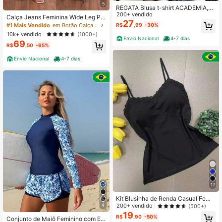
5
REGATA Blusa t-shirt ACADEMIA,R
EGATÃO, PILATES, MODA FITNES,
200+ vendido
Calça Jeans Feminina Wide Leg Pa
plus size
27
ntalona Cintura Alta Marmorizada S
R$
,99
-30%
#1 Mais Vendido
em Botão Calças de ganga
em Lycra Boca Larga Premium Sofi
10k+ vendido
(1000+)
sticada Confortável Elegante
Envio Nacional
4-7 dias
69
R$
,50
-65%
Envio Nacional
4-7 dias
17
Kit Blusinha de Renda Casual Femi
nina – Alcinha + Com Bojo – Look D
4
200+ vendido
(500+)
iário
19
R$
,90
-50%
Conjunto de Maiô Feminino com Est