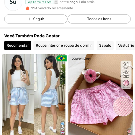
R***i
seguido
1 dia atrás
Loja Parceira Local
2.2K Seguidores
4,86
394 Vendido recentemente
Seguir
Todos os itens
2.2K Seguidores
4,86
Você Também Pode Gostar
2.2K Seguidores
4,86
Recomendar
Roupa interior e roupa de dormir
Sapato
Vestuário
2.2K Seguidores
4,86
2.2K Seguidores
4,86
2.2K Seguidores
4,86
2.2K Seguidores
4,86