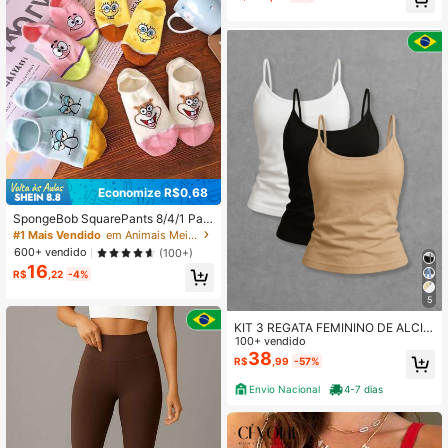
Economize R$0,68
SpongeBob SquarePants 8/4/1 Par
de Meias Invisíveis Tipo Barco para
#1 Mais Vendido
em Animais Meias invisíveis femininas
Mulheres e Homens, Estampa de D
600+ vendido
(100+)
esenho Animado, Meias Invisíveis C
16
onfortáveis e Respiráveis, Meias Ca
R$
,22
-4%
suais Diárias para Presente
5
KIT 3 REGATA FEMININO DE ALCIN
HA FINA BLOGUEIRA
100+ vendido
38
R$
,99
-57%
Envio Nacional
4-7 dias