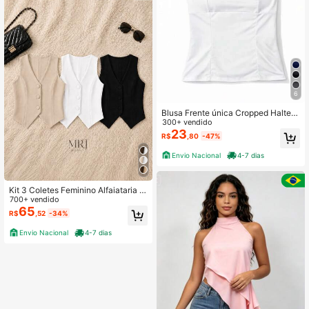
6
Blusa Frente única Cropped Halter
Top Costas Nua Verão Feminina Su
300+ vendido
plex Premium Com Forro Duplo
23
R$
,80
-47%
Envio Nacional
4-7 dias
Kit 3 Coletes Feminino Alfaiataria El
egante com Botões Decote V Sem
700+ vendido
Mangas Casual Chic
65
R$
,52
-34%
Envio Nacional
4-7 dias