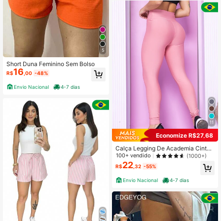
5
Short Duna Feminino Sem Bolso
16
R$
,00
-48%
Envio Nacional
4-7 dias
11
Economize R$27,68
Calça Legging De Academia Cintur
a alta
100+ vendido
(1000+)
22
R$
,32
-55%
Envio Nacional
4-7 dias