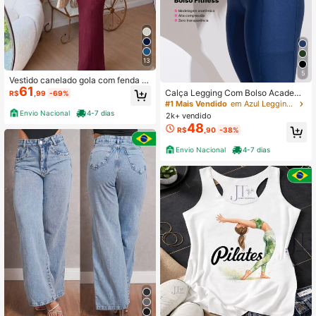
13
5
Vestido canelado gola com fenda tri
61
cot modal alta qualidade fresco e re
Calça Legging Com Bolso Academi
R$
,99
-69%
spirável verão summer 2027
a Feminina Cintura Alta Atletyca Fit
#1 Mais Vendido
em Azul Leggings Esportivas Femininas
ness Roupa Academia
Envio Nacional
4-7 dias
2k+ vendido
48
R$
,90
-38%
Envio Nacional
4-7 dias