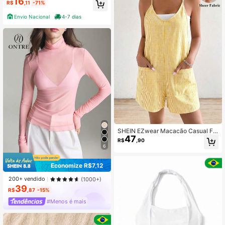
16
R$
,11
-71%
Envio Nacional
4-7 dias
SHEIN EZwear Macacão Casual Fe
47
minino de Verão com Bolsos e Esta
R$
,90
mpa Listrada
6
Economize R$7,12
200+ vendido
(1000+)
39
R$
,87
-15%
#Menos é mais