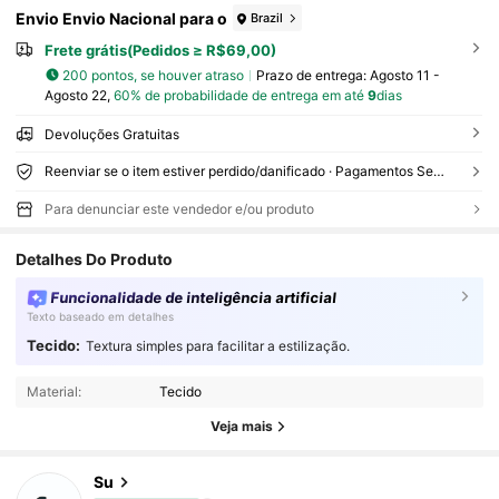
Envio Envio Nacional para o
Brazil
Frete grátis(Pedidos ≥ R$69,00)
200 pontos, se houver atraso
Prazo de entrega:
Agosto 11 -
Agosto 22,
60% de probabilidade de entrega em até
9
dias
Devoluções Gratuitas
Reenviar se o item estiver perdido/danificado · Pagamentos Seguros · Proteção de privacidade
Para denunciar este vendedor e/ou produto
Detalhes Do Produto
Funcionalidade de inteligência artificial
2.2K Seguidores
4,86
Texto baseado em detalhes
Tecido:
Textura simples para facilitar a estilização.
2.2K Seguidores
4,86
Material:
Tecido
2.2K Seguidores
4,86
Veja mais
2.2K Seguidores
4,86
Su