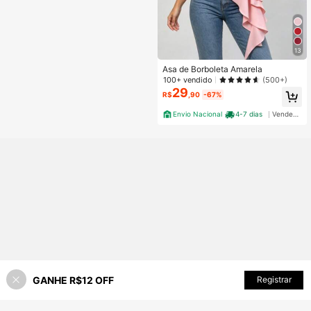
13
Asa de Borboleta Amarela
100+ vendido
(500+)
29
R$
,90
-67%
Envio Nacional
4-7 dias
Vendedor Indicado
GANHE R$12 OFF
ADICIONAR AO CARRINHO
Registrar