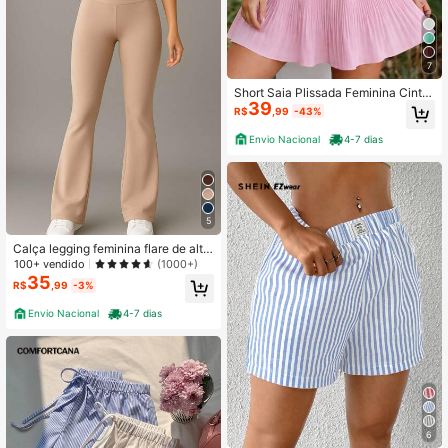
7
Short Saia Plissada Feminina Cintur
39
a Alta Elegante Casual Verão Saia S
R$
,99
-43%
horts
Envio Nacional
4-7 dias
5
Calça legging feminina flare de alta
elasticidade
100+ vendido
(1000+)
35
R$
,99
-3%
Envio Nacional
4-7 dias
6