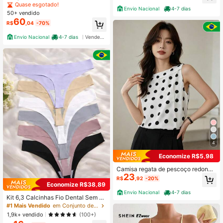
ampa de Folhas, Top de Gola Redon
Quase esgotado!
Envio Nacional
4-7 dias
da com Manga Longa e Shorts de C
50+ vendido
intura Alta, Perfeito
60
R$
,04
-70%
Envio Nacional
4-7 dias
Vendedor Indicado
4
Economize R$5,98
Camisa regata de pescoço redondo
23
com estampa de bolinhas para mulh
R$
,92
-20%
er
Economize R$38,89
Envio Nacional
4-7 dias
Kit 6,3 Calcinhas Fio Dental Sem C
ostura Feminina Corte a Laser Não
#1 Mais Vendido
em Conjunto de 6 peças Cuecas femininas
Marca Na Roupa Confortável -Core
1,9k+ vendido
(100+)
s variadas