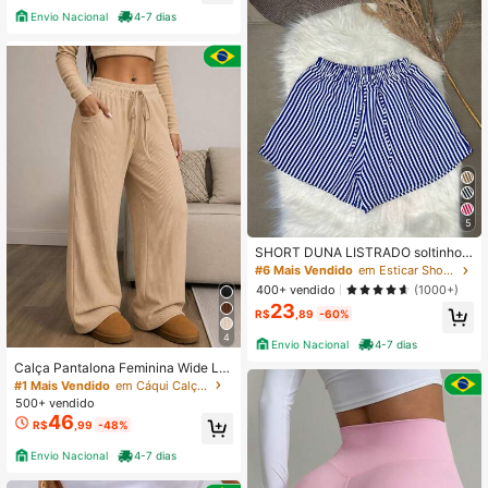
Envio Nacional
4-7 dias
5
SHORT DUNA LISTRADO soltinho c
urto casual tendencia modinha tren
#6 Mais Vendido
em Esticar Shorts Femininos
d fashion elegante verão
400+ vendido
(1000+)
23
R$
,89
-60%
4
Envio Nacional
4-7 dias
Calça Pantalona Feminina Wide Le
g Tecido Anarruga Premium Cintura
#1 Mais Vendido
em Cáqui Calças casuais
Alta Com Bolso
500+ vendido
46
R$
,99
-48%
Envio Nacional
4-7 dias