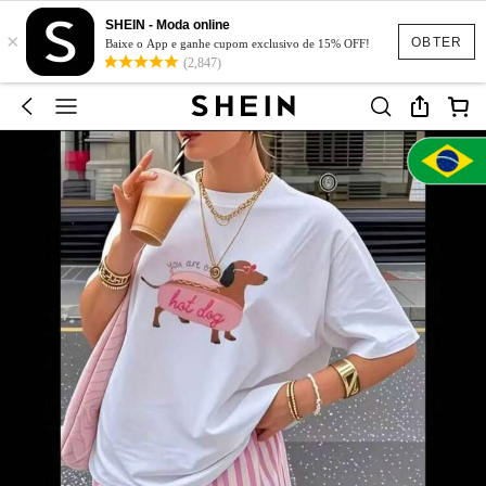
SHEIN - Moda online
×
OBTER
Baixe o App e ganhe cupom exclusivo de 15% OFF!
(2,847)