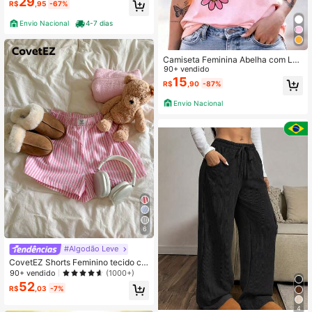
29
R$
,95
-67%
Envio Nacional
4-7 dias
Camiseta Feminina Abelha com Laç
o Blusa Gola Redonda Manga Curta
90+ vendido
100% Algodão
15
R$
,90
-87%
Envio Nacional
6
#Algodão Leve
CovetEZ Shorts Feminino tecido co
m listras rosa
90+ vendido
(1000+)
52
R$
,03
-7%
4