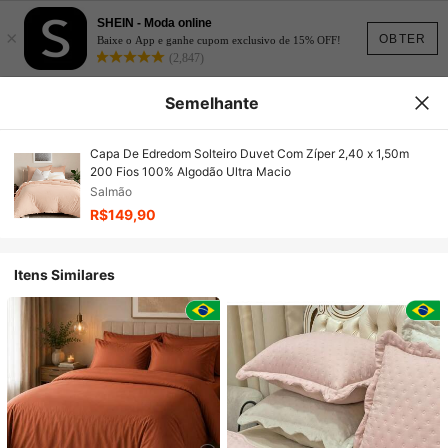
SHEIN - Moda online
×
OBTER
Baixe o App e ganhe cupom exclusivo de 15% OFF!
(2,847)
Semelhante
Capa De Edredom Solteiro Duvet Com Zíper 2,40 x 1,50m
200 Fios 100% Algodão Ultra Macio
Salmão
R$149,90
Itens Similares