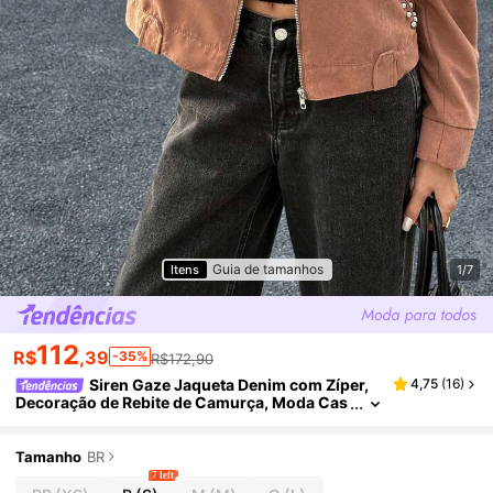
Guia de tamanhos
Itens
1/7
112
R$
,39
-35%
R$172,90
Siren Gaze Jaqueta Denim com Zíper,
4,75
(
16
)
Decoração de Rebite de Camurça, Moda Cas
ual de Rua para Mulheres, Outono
Tamanho
BR
7 left