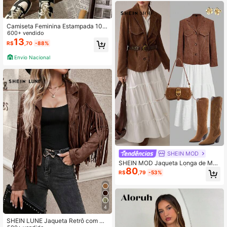
Camiseta Feminina Estampada 10
0% Algodão Premium Modelo: "God
600+ vendido
is Good" - Moderna gola redonda m
13
R$
,70
-88%
anga curta confortável ideal para o
dia a dia Fofa Fit Street
Envio Nacional
SHEIN MOD
SHEIN MOD Jaqueta Longa de Man
80
ga Comprida de Botão Único em Co
R$
,79
-53%
rduroy Feminina, Marrom, Outono
4
SHEIN LUNE Jaqueta Retrô com Ba