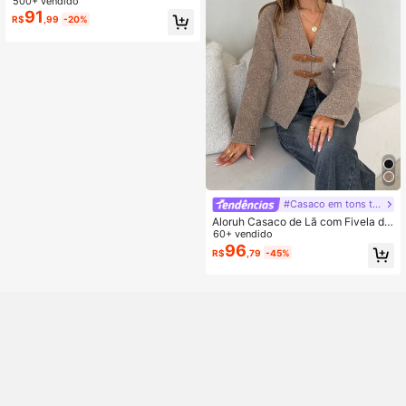
inha de Franja da Moda de Outono,
500+ vendido
Marrom, Casual
91
R$
,99
-20%
#Casaco em tons terrosos
Aloruh Casaco de Lã com Fivela de
Couro com Decote em V Profundo,
60+ vendido
Outono/Inverno, para Mulheres
96
R$
,79
-45%