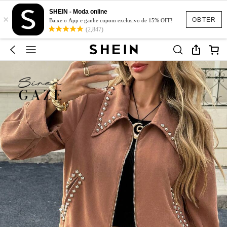
SHEIN - Moda online
×
OBTER
Baixe o App e ganhe cupom exclusivo de 15% OFF!
(2,847)