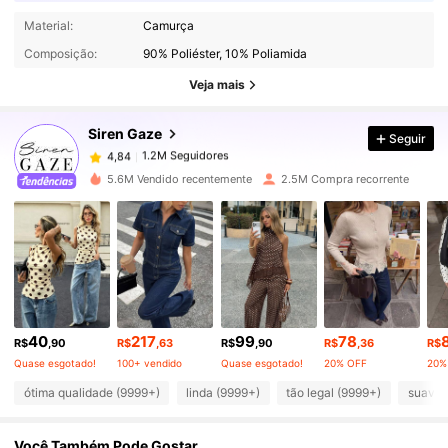
1.2M Seguidores
4,84
Material:
Camurça
Composição:
90% Poliéster, 10% Poliamida
1.2M Seguidores
4,84
Veja mais
Siren Gaze
Seguir
1.2M Seguidores
4,84
b***7
pago
1 dia atrás
5.6M Vendido recentemente
2.5M Compra recorrente
1.2M Seguidores
4,84
1.2M Seguidores
4,84
1.2M Seguidores
4,84
40
217
99
78
R$
,90
R$
,63
R$
,90
R$
,36
R$
Quase esgotado!
100+ vendido
Quase esgotado!
20% OFF
20%
1.2M Seguidores
4,84
ótima qualidade (9999+)
linda (9999+)
tão legal (9999+)
suave 
Você Também Pode Gostar