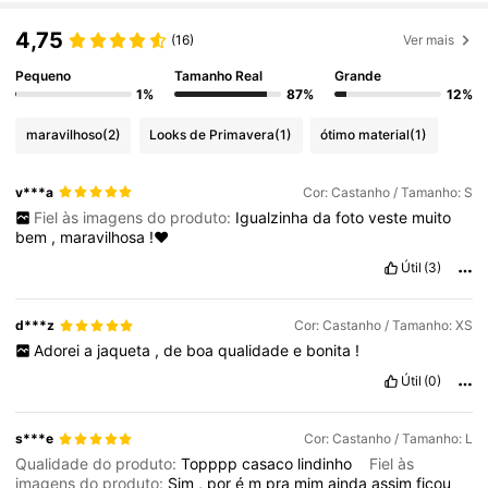
4,75
(16)
Ver mais
Pequeno
Tamanho Real
Grande
1%
87%
12%
maravilhoso
(2)
Looks de Primavera
(1)
ótimo material
(1)
v***a
Cor: Castanho / Tamanho: S
Fiel às imagens do produto:
Igualzinha
da
foto
veste
muito
bem
,
maravilhosa
!❤️
Útil
(3)
d***z
Cor: Castanho / Tamanho: XS
Adorei
a
jaqueta
,
de
boa
qualidade
e
bonita
!
Útil
(0)
s***e
Cor: Castanho / Tamanho: L
Qualidade do produto:
Topppp
casaco
lindinho
Fiel às
imagens do produto:
Sim
,
por
é
m
pra
mim
ainda
assim
ficou