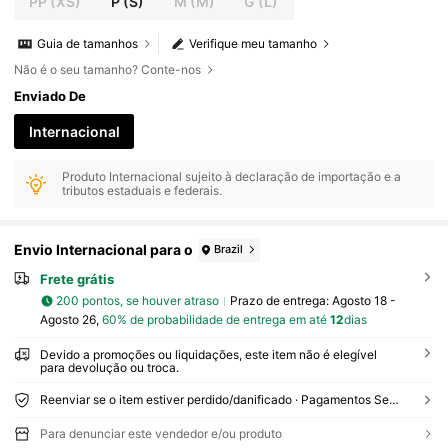
PP
(XS)
P
(S)
M
(M)
G
(L)
Guia de tamanhos
Verifique meu tamanho
Não é o seu tamanho? Conte-nos
Enviado De
Internacional
Produto Internacional sujeito à declaração de importação e a
tributos estaduais e federais.
Envio Internacional para o
Brazil
Frete grátis
200 pontos, se houver atraso
Prazo de entrega:
Agosto 18 -
Agosto 26,
60% de probabilidade de entrega em até
12
dias
Devido a promoções ou liquidações, este item não é elegível
para devolução ou troca.
Reenviar se o item estiver perdido/danificado · Pagamentos Seguros · Proteção de privacidade
Para denunciar este vendedor e/ou produto