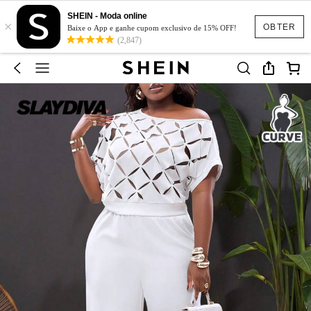
SHEIN - Moda online
×
OBTER
Baixe o App e ganhe cupom exclusivo de 15% OFF!
(2,847)