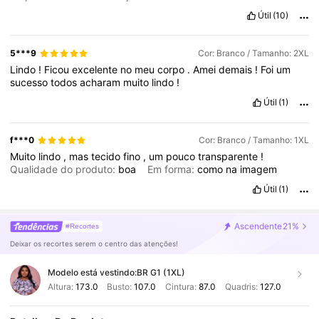
Útil
(10)
5***9
Cor: Branco / Tamanho: 2XL
Lindo
!
Ficou
excelente
no
meu
corpo
.
Amei
demais
!
Foi
um
sucesso
todos
acharam
muito
lindo
!
Útil
(1)
f***0
Cor: Branco / Tamanho: 1XL
Muito
lindo
,
mas
tecido
fino
,
um
pouco
transparente
!
Qualidade do produto:
boa
Em forma:
como
na
imagem
Útil
(1)
Ascendente
21%
#Recortes
Deixar os recortes serem o centro das atenções!
Modelo está vestindo:
BR G1 (1XL)
Altura:
173.0
Busto:
107.0
Cintura:
87.0
Quadris:
127.0