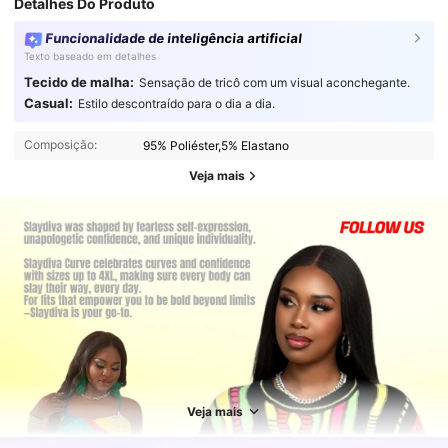
Detalhes Do Produto
Funcionalidade de inteligência artificial
Texto baseado em detalhes
Tecido de malha:
Sensação de tricô com um visual aconchegante.
Casual:
Estilo descontraído para o dia a dia.
Composição:
95% Poliéster,5% Elastano
Veja mais
629K Seguidores
4,87
Veja mais
629K Seguidores
4,87