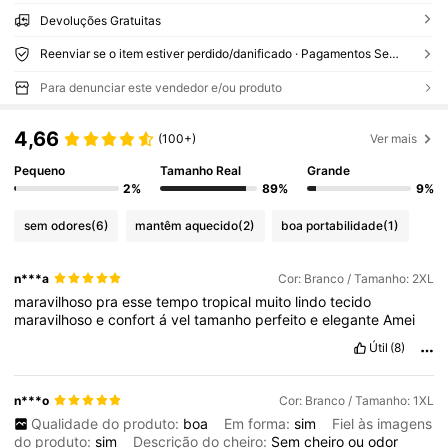
Devoluções Gratuitas
Reenviar se o item estiver perdido/danificado · Pagamentos Seguros · Proteção de privacidade
Para denunciar este vendedor e/ou produto
4,66
(100+)
Ver mais
Pequeno
Tamanho Real
Grande
2%
89%
9%
sem odores
(6)
mantêm aquecido
(2)
boa portabilidade
(1)
n***a
Cor: Branco / Tamanho: 2XL
maravilhoso
pra
esse
tempo
tropical
muito
lindo
tecido
maravilhoso
e
confort
á
vel
tamanho
perfeito
e
elegante
Amei
Útil
(8)
n***o
Cor: Branco / Tamanho: 1XL
Qualidade do produto:
boa
Em forma:
sim
Fiel às imagens
do produto:
sim
Descrição do cheiro:
Sem
cheiro
ou
odor