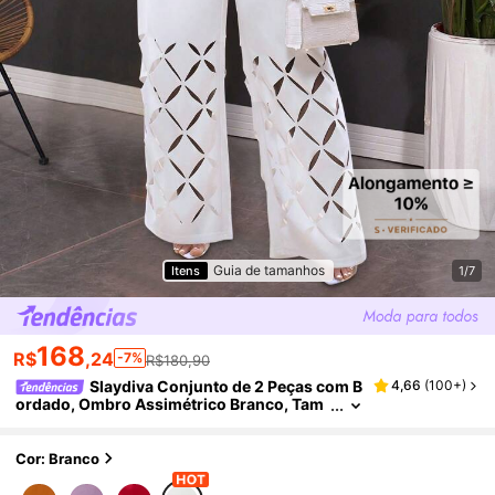
Guia de tamanhos
Itens
1/7
168
R$
,24
-7%
R$180,90
Slaydiva Conjunto de 2 Peças com B
4,66
(
100+
)
ordado, Ombro Assimétrico Branco, Tam
anho Grande, Verão, Elegante para Férias
Cor: Branco