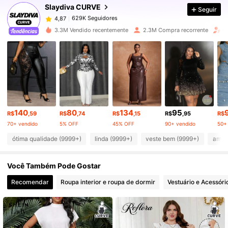
Slaydiva CURVE
Seguir
629K Seguidores
4,87
3.3M Vendido recentemente
2.3M Compra recorrente
A
629K Seguidores
4,87
629K Seguidores
4,87
140
80
134
95
629K Seguidores
4,87
R$
,59
R$
,74
R$
,15
R$
,95
R$
70+ vendido
5% OFF
45% OFF
90+ vendido
50+
ótima qualidade (9999+)
linda (9999+)
veste bem (9999+)
amor
629K Seguidores
4,87
Você Também Pode Gostar
629K Seguidores
4,87
Recomendar
Roupa interior e roupa de dormir
Vestuário e Acessóri
629K Seguidores
4,87