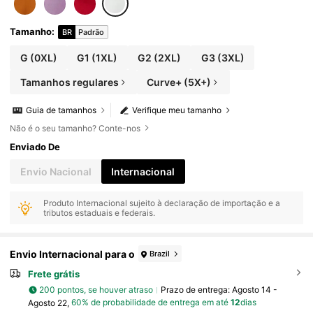
Tamanho
:
BR
Padrão
G
(0XL)
G1
(1XL)
G2
(2XL)
G3
(3XL)
Tamanhos regulares
Curve+ (5X+)
Guia de tamanhos
Verifique meu tamanho
Não é o seu tamanho? Conte-nos
Enviado De
Envio Nacional
Internacional
Produto Internacional sujeito à declaração de importação e a
tributos estaduais e federais.
Envio Internacional para o
Brazil
Frete grátis
200 pontos, se houver atraso
Prazo de entrega:
Agosto 14 -
Agosto 22,
60% de probabilidade de entrega em até
12
dias