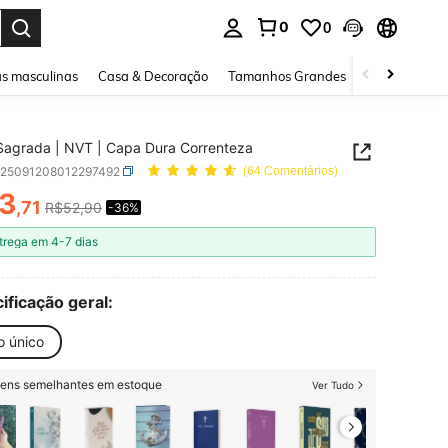
0
0
ar. Press Enter to select.
s masculinas
Casa & Decoração
Tamanhos Grandes
Joias e acessó
 Sagrada | NVT | Capa Dura Correnteza
d25091208012297492
(64 Comentários)
3
,71
R$52,90
-36%
ICE AND AVAILABILITY
trega em 4-7 dias
ificação geral:
o único
itens semelhantes em estoque
Ver Tudo