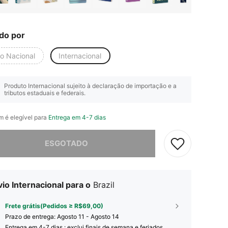
do por
io Nacional
Internacional
Produto Internacional sujeito à declaração de importação e a
tributos estaduais e federais.
em é elegível para
Entrega em 4-7 dias
e, este produto está esgotado.
ESGOTADO
io Internacional para o
Brazil
Frete grátis(Pedidos ≥ R$69,00)
Prazo de entrega:
Agosto 11 - Agosto 14
Entrega em 4-7 dias : exclui finais de semana e feriados