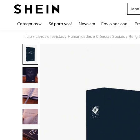
Motf
Use up 
Categorias
Só para você
Novo em
Envio nacional
Pr
Início
Livros e revistas
Humanidades e Ciências Sociais
Religi
/
/
/