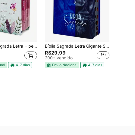
nte PPM Capa Dura Jardim Secreto Com Harpa e Abas Adesivas ARC
Bíblia Sagrada Letra Gigante Seja Forte E Corajoso Com Harpa
R$29,99
200+ vendido
Envio Nacional
4-7 dias
nal
4-7 dias