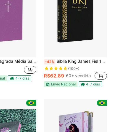
ia Salvos Pela Graça | ARC | Brochura Rosa
Biblia King James Fiel 1611 Ultrafina Preta
-42%
(100+)
R$62,89
60+ vendido
nal
4-7 dias
Envio Nacional
4-7 dias