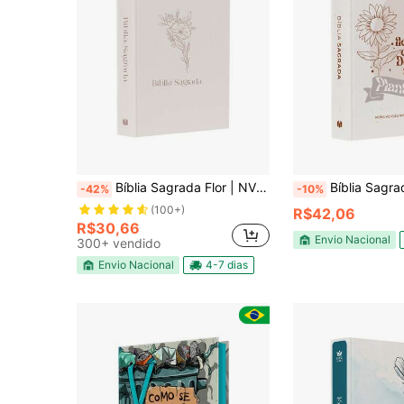
Bíblia Sagrada Flor | NVI | Letra Normal | Capa Dura
Bíblia Sagrada Floresça | NVI
-42%
-10%
(100+)
R$42,06
R$30,66
Envio Nacional
300+ vendido
Envio Nacional
4-7 dias