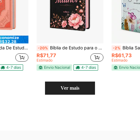
conomize
R$32,28
- Tradicional Rosê - Capa Dura - 31x21cm
Bíblia de Estudo para o Cotidiano da Mulher - Floral | NVAA - João Ferreira de Almeida - Capa Dura
Bíblia Sagrada Letra Hipergiga
-20%
-2%
R$71,77
R$61,73
Estimado
Estimado
4-7 dias
Envio Nacional
4-7 dias
Envio Nacio
Ver mais