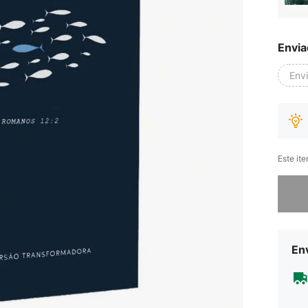
Envia
Env
Este it
Desculp
Env