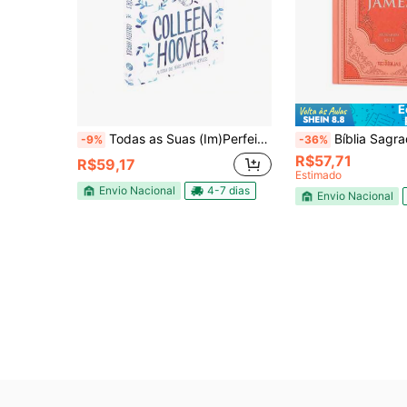
E
Todas as Suas (Im)Perfeições
Bíblia Sagrada De Estudo King James 1611 
-9%
-36%
R$57,71
R$59,17
Estimado
Envio Nacional
4-7 dias
Envio Nacional