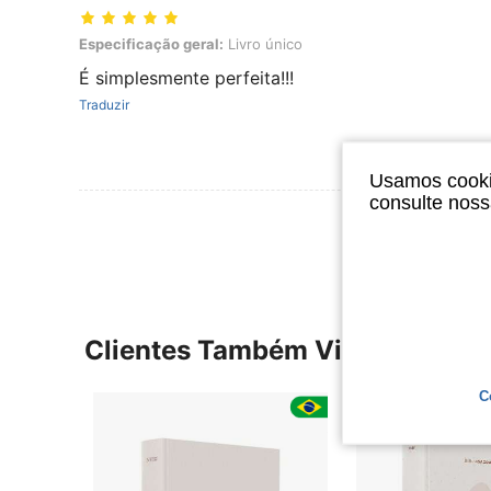
Especificação geral: Livro único
Especificação geral:
Livro único
É simplesmente perfeita!!!
Traduzir
Usamos cookie
consulte nos
Ver Mais Ava
Clientes Também Visitaram
C