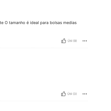
nte O tamanho é ideal para bolsas medias
Útil (9)
Útil (3)