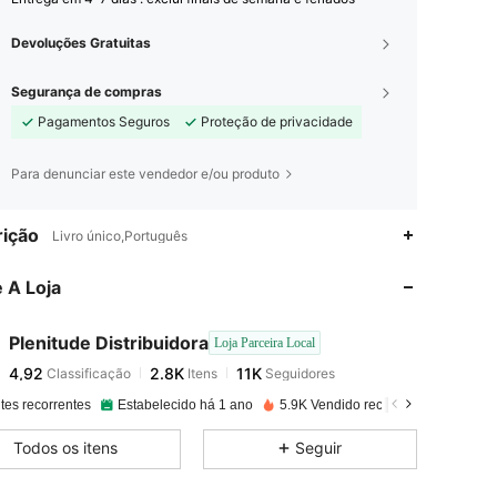
Devoluções Gratuitas
Segurança de compras
Pagamentos Seguros
Proteção de privacidade
Para denunciar este vendedor e/ou produto
4,92
2.8K
11K
ição
Livro único,Português
 A Loja
4,92
2.8K
11K
Plenitude Distribuidora
Loja Parceira Local
4,92
2.8K
11K
Classificação
Itens
Seguidores
b***m
pago
1 dia atrás
tes recorrentes
Estabelecido há 1 ano
5.9K Vendido recentemente
4,92
2.8K
11K
Todos os itens
Seguir
4,92
2.8K
11K