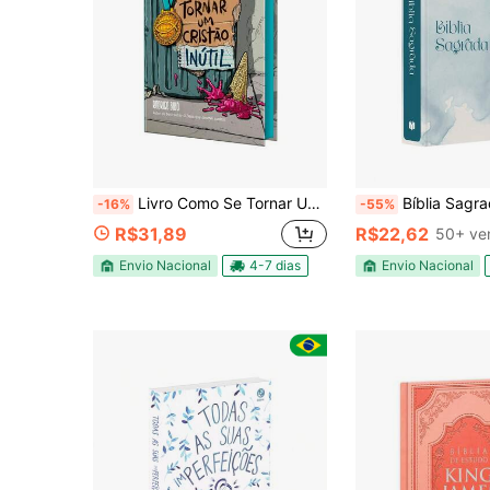
Livro Como Se Tornar Um Cristão Inútil | Rodrigo Bibo
Bíblia Sagrada | Kin
-16%
-55%
R$31,89
R$22,62
50+ ve
Envio Nacional
4-7 dias
Envio Nacional