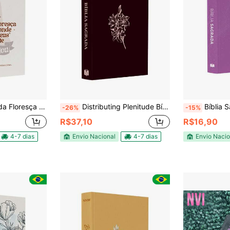
 | Letra Gigante | Capa Dura
Distributing Plenitude Bíblia Sagrada Flores | KJA | Letra Maior | Capa Dura Vinho
Bíblia Sagrada Méd
-26%
-15%
R$37,10
R$16,90
4-7 dias
Envio Nacional
4-7 dias
Envio Nacio