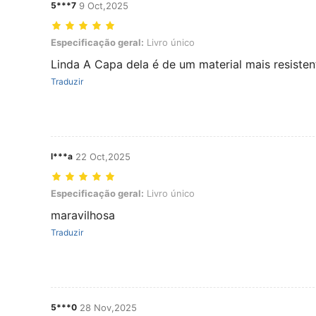
5***7
9 Oct,2025
Especificação geral: Livro único
Especificação geral:
Livro único
Linda A Capa dela é de um material mais resiste
Traduzir
l***a
22 Oct,2025
Especificação geral: Livro único
Especificação geral:
Livro único
maravilhosa
Traduzir
5***0
28 Nov,2025