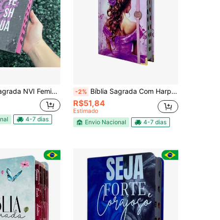
eshua Roxo Rosa Evangélica Letra Média Índice Capa Dura HDC Herdeiro da Coroa
Bíblia Sagrada Com Harpa + Índice + Elástico Letra Gigante Capa Dura Escolhida por Deus Feminina ARC
-2%
R$51,84
Estimado
nal
4-7 dias
Envio Nacional
4-7 dias