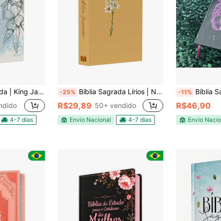
g James | Azul Flores
Bíblia Sagrada Lírios | NVI | Capa Dura
Bíblia Sagrada NVI Feminina Coração Y
-25%
-11%
R$29,89
R$46,90
ndido
50+ vendido
4-7 dias
Envio Nacional
4-7 dias
Envio Nacio