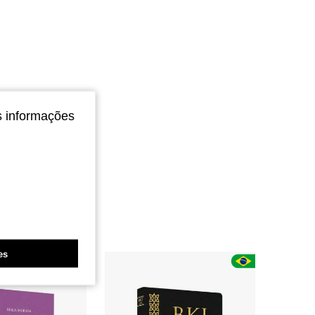
s informações
es