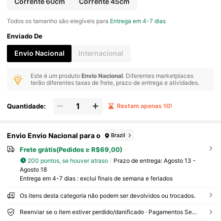
Corrente 60cm
Corrente 45cm
Todos os tamanho são elegíveis para
Entrega em 4-7 dias
Enviado De
Envio Nacional
Internacional
Este é um produto
Envio Nacional
. Diferentes marketplaces
terão diferentes taxas de frete, prazo de entrega e atividades.
Quantidade:
Restam apenas 10!
Envio Envio Nacional para o
Brazil
Frete grátis(Pedidos ≥ R$69,00)
200 pontos, se houver atraso
Prazo de entrega:
Agosto 13 -
Agosto 18
Entrega em 4-7 dias : exclui finais de semana e feriados
Os itens desta categoria não podem ser devolvidos ou trocados.
Reenviar se o item estiver perdido/danificado · Pagamentos Seguros · Proteção de privacidade