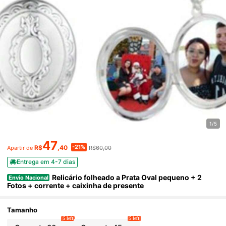
1/5
47
-21%
R$
,40
R$60,00
Apartir de
Entrega em 4-7 dias
Relicário folheado a Prata Oval pequeno + 2
Envio Nacional
Fotos + corrente + caixinha de presente
Tamanho
5 left
5 left