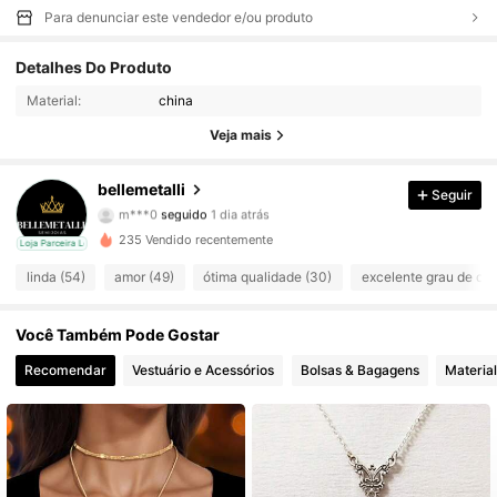
Para denunciar este vendedor e/ou produto
Detalhes Do Produto
178 Seguidores
4,87
Material:
china
178 Seguidores
4,87
Veja mais
178 Seguidores
4,87
bellemetalli
Seguir
m***0
seguido
1 dia atrás
178 Seguidores
4,87
235 Vendido recentemente
cal
Loja Parceira Local
linda (54)
amor (49)
ótima qualidade (30)
excelente grau de qua
178 Seguidores
4,87
Você Também Pode Gostar
178 Seguidores
4,87
Recomendar
Vestuário e Acessórios
Bolsas & Bagagens
Material
178 Seguidores
4,87
178 Seguidores
4,87
178 Seguidores
4,87