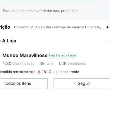
Para denunciar este vendedor e/ou produto
ição
Conexão USB ou outra conexão de energia CC,Preto,Conexão USB ou o
4,80
49
1.2K
 A Loja
4,80
49
1.2K
Mundo Maravilhoso
Loja Parceira Local
4,80
49
1.2K
Classificação
Itens
Seguidores
Vendido recentemente
181 Compra recorrente
4,80
49
1.2K
Todos os itens
Seguir
4,80
49
1.2K
4,80
49
1.2K