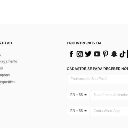
NTO AO
ENCONTRE-NOS EM
s
 Pagamento
us
CADASTRE-SE PARA RECEBER NOTÍ
 cupons
requentes
BR + 55
BR + 55