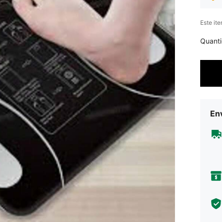
Este it
Quant
Env