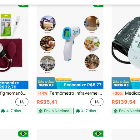
conomize
Economize R$5,77
R$32,79
+ Esteto + Garrote +Termômetro
Termômetro Infravermelho de Testa sem Contato c/ Tela LCD Digital
Medidor Pressão A
-14%
-30%
R$35,41
R$139,54
4-7 dias
Envio Nacional
4-7 dias
Envio Nacio