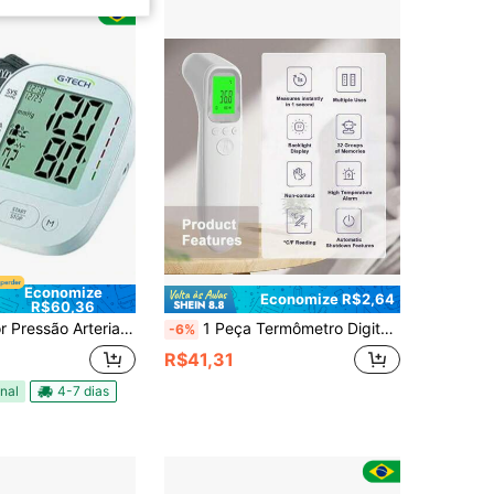
Economize
Economize R$2,64
R$60,36
rterial Digital Aut. Para Pessoas Obesas
1 Peça Termômetro Digital Multiuso Sem Contato para Adultos e Bebês, Leitura Rápida em 1 Segundo com Alarme de Alta Temperatura e 32 Grupos de Memória
-6%
R$41,31
nal
4-7 dias