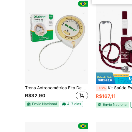
E
Trena Antropométrica Fita De Medição Corporal Com Disco IMC
Kit Saúde Esfigmomanômetro Cores 
-16%
R$32,90
R$167,11
Envio Nacional
4-7 dias
Envio Nacional