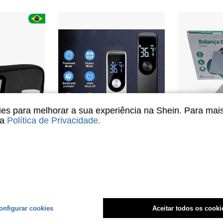
s para melhorar a sua experiência na Shein. Para mai
sa
Política de Privacidade
.
Kit Completo Medidor De Glicose Diabetes G-Tech Lite
Termômetro Portátil, Termômetro Digital de Testa Sem Contato com Visor LED, Ferramenta de Medição de Febre, Modo de Temperatura Superficial/Corporal, Termômetro Digital
Balança D
-25%
-13%
em Cuidados com o diabetes
Somente 6 Re
R$20,99
R$69,90
Envio Nacio
4-7 dias
onfigurar cookies
Aceitar todos os cooki