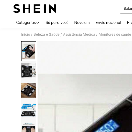
Bala
Use up 
Categorias
Só para você
Novo em
Envio nacional
Pr
Início
Beleza e Saúde
Assistência Médica
Monitores de saúde
/
/
/