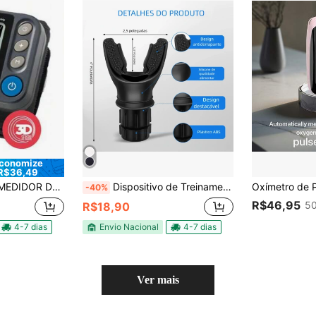
conomize
R$36,49
DIGITAL PULSO 3D Sensor G-Tech GP450
Dispositivo de Treinamento Respiratório para Treinamento de Altitude e Fitness Respiratório ao Ar Livre
-40%
R$46,95
50
R$18,90
4-7 dias
Envio Nacional
4-7 dias
Ver mais