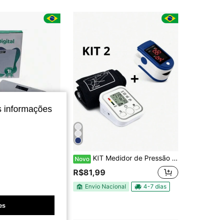
4,80
49
1.2K
4,80
49
1.2K
4,80
49
1.2K
4,80
49
1.2K
s informações
igital Corporal Smart
KIT Medidor de Pressão Arterial + Oxímetro de Dedo - Compre em Conjunto ou Separado |
Novo
stante
R$81,99
Envio Nacional
4-7 dias
nal
4-7 dias
es