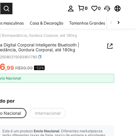
0
0
ar. Press Enter to select.
s masculinas
Casa & Decoração
Tamanhos Grandes
Joias e acessó
 | Bioimpedância, Gordura Corporal, até 180kg
a Digital Corporal Inteligente Bluetooth |
edância, Gordura Corporal, até 180kg
b25080215093901780
6
,99
R$99,99
-53%
ICE AND AVAILABILITY
vio Nacional
do por
io Nacional
Internacional
Este é um produto
Envio Nacional
. Diferentes marketplaces
terão diferentes taxas de frete, prazo de entrega e atividades.