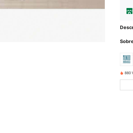
Descr
Sobre
880 