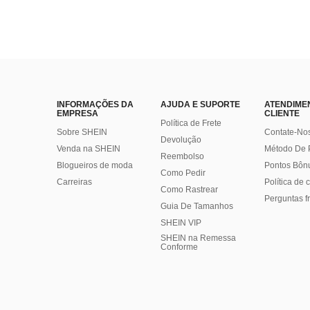
INFORMAÇÕES DA
AJUDA E SUPORTE
ATENDIME
EMPRESA
CLIENTE
Política de Frete
Sobre SHEIN
Contate-No
Devolução
Venda na SHEIN
Método De
Reembolso
Blogueiros de moda
Pontos Bôn
Como Pedir
Carreiras
Política de
Como Rastrear
Perguntas f
Guia De Tamanhos
SHEIN VIP
SHEIN na Remessa
Conforme