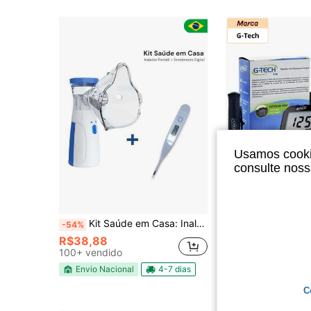
Usamos cookie
consulte nos
Kit Saúde em Casa: Inalador Portátil Ultrassônico + Termômetro Digital
-54%
#2 Mais Vendido
R$38,88
R$89,80
100+ vendido
100+ vendido
Envio Nacional
4-7 dias
Envio Nacional
C