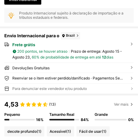
Produto Internacional sujeito à declaração de importação e a
tributos estaduais e federais.
Envio Internacional para o
Brazil
Frete grátis
200 pontos, se houver atraso
Prazo de entrega:
Agosto 15 -
Agosto 23,
60% de probabilidade de entrega em até
12
dias
Devoluções Gratuitas
Reenviar se o item estiver perdido/danificado · Pagamentos Seguros · Proteção de privacidade
Para denunciar este vendedor e/ou produto
4,53
(13)
Ver mais
Pequeno
Tamanho Real
Grande
16%
84%
0%
decote profundo
(1)
Acessível
(1)
Fácil de usar
(1)