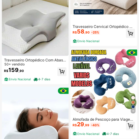
Travesseiro Cervical Ortopédico M
58
agnético premium
R$
,90
-25%
Envio Nacional
Travesseiro Ortopédico Com Abas
Cervical Anti Ronco Apnéia Ergono
50+ vendido
mico Espuma Premium Confortavel
159
R$
,90
Envio Nacional
4-7 dias
18
Almofada de Pescoço para Viagem
29
Lavável com Zíper Material Macio
R$
,99
-40%
Antialérgico Suporte Cervical Conf
ortável
Envio Nacional
4-7 dias