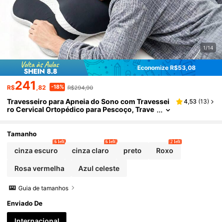
1/14
Economize R$53,08
241
-18%
R$
,82
R$294,90
Travesseiro para Apneia do Sono com Travessei
4,53
(
13
)
ro Cervical Ortopédico para Pescoço, Trave
sseiro de Espuma de Memória com Contorn
o Ergonômico para Lado, Costas, Estômago, Su
porte Firme Médio
Tamanho
6 left
6 left
2 left
cinza escuro
cinza claro
preto
Roxo
Rosa vermelha
Azul celeste
Guia de tamanhos
Enviado De
Internacional