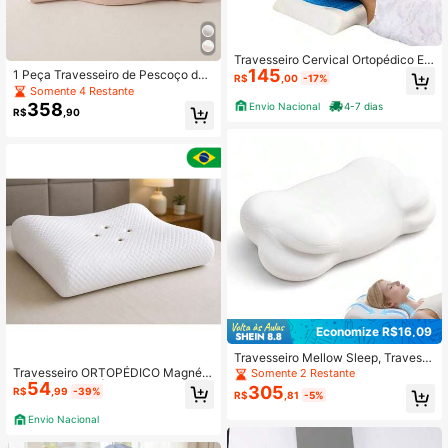
Travesseiro Cervical Ortopédico Es
145
puma de Memória Com Gel Ice Ergo
1 Peça Travesseiro de Pescoço de
R$
,00
-17%
nômico Com Capa
Espuma de Memória de Duas Zona
Somente 4 Restante
s, Travesseiro de Suporte Cervical
358
Envio Nacional
4-7 dias
R$
,90
com Suporte Zonal para Dormir de
Lado e de Costas, Travesseiro de Al
inhamento Espinhal
Economize R$16,09
Travesseiro Mellow Sleep, Travess
eiro de Pescoço Nuvem Atualizado,
Travesseiro ORTOPÉDICO Magnéti
Somente 2 Restante
Travesseiro Ergonômico de Espuma
54
co | Anti Ronco | Macio Anti Stress
305
R$
,99
-39%
R$
,81
-5%
de Memória com Suporte Cervical
Ajustável & Capa Respirável Refres
Envio Nacional
cante para Dormir de Lado, Costas,
Barriga (Atualizado-Branco)