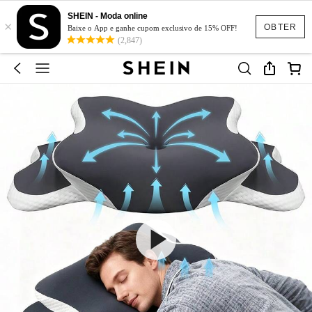
SHEIN - Moda online
×
OBTER
Baixe o App e ganhe cupom exclusivo de 15% OFF!
(2,847)