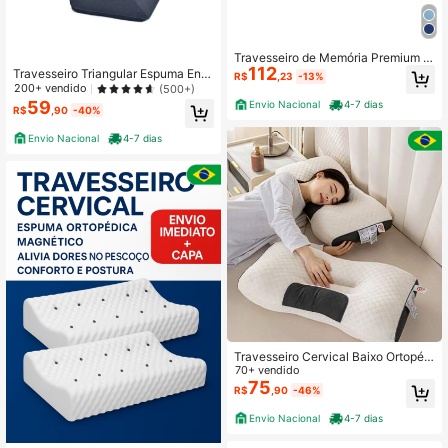
Travesseiro de Memória Premium e
112
m Espuma Viscoelástica – Alívio de
Travesseiro Triangular Espuma Enc
R$
,23
-13%
Pressão Facial e Corporal, Suporte
osto Adulto Apoio Costas Repouso
200+ vendido
(500+)
Ergonômico para Cabeça, Pescoço
Leitura Preto
59
Envio Nacional
4-7 dias
R$
,90
-40%
e Coluna – Tampa Respirável Remo
vível e Lavável – Versátil para Dorm
Envio Nacional
4-7 dias
ir, Ler ou Assistir TV – 40x60cm
Travesseiro Cervical Baixo Ortopédi
co Ergonômico Antialérgic Respiráv
70+ vendido
el Branco - Apoio para Pescoço e O
75
R$
,90
-46%
mbro
Envio Nacional
4-7 dias