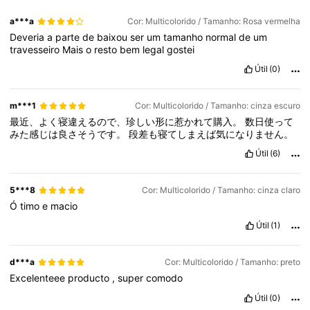
a***a
Cor: Multicolorido / Tamanho: Rosa vermelha
Deveria
a
parte
de
baixou
ser
um
tamanho
normal
de
um
travesseiro
Mais
o
resto
bem
legal
gostei
Útil
(0)
m***1
Cor: Multicolorido / Tamanho: cinza escuro
最近、よく寝違えるので、珍しい形に惹かれて購入。
数日使って
みた感じは良さそうです。
段差も寝てしまえば気になりません。
Útil
(6)
5***8
Cor: Multicolorido / Tamanho: cinza claro
Ó
timo
e
macio
Útil
(1)
d***a
Cor: Multicolorido / Tamanho: preto
Excelenteee
producto
,
super
comodo
Útil
(0)