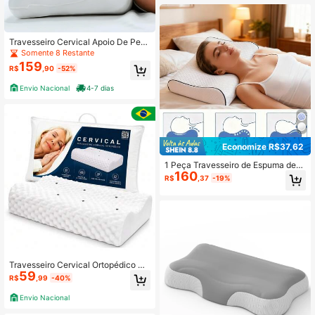
Travesseiro Cervical Apoio De Pesc
oço Anatômico Anti Alérgico
Somente 8 Restante
159
R$
,90
-52%
Envio Nacional
4-7 dias
Economize R$37,62
1 Peça Travesseiro de Espuma de
160
Memória de Fibra de Bambu, Traves
R$
,37
-19%
seiro Ortopédico Cervical Ergonômi
co, Travesseiro de Apoio para o Pes
coço Respirável, Relaxa o Pescoço
e os Ombros, Travesseiro de Suport
e Ergonômico Ajustável, Adequado
para Dormir de Costas, Barriga e La
do, Fronha Removível
Travesseiro Cervical Ortopédico M
59
agnético premium
R$
,99
-40%
Envio Nacional