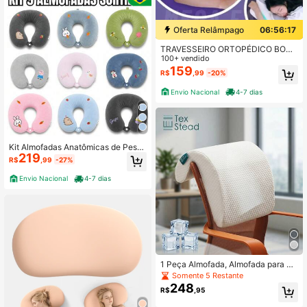
Oferta Relâmpago
06:56:16
TRAVESSEIRO ORTOPÉDICO BORB
OLETA CERVICAL PARA COMBATE
100+ vendido
A DORES NA COLUNA, DORES DE
159
R$
,99
-20%
CABEÇA - VISCOELASTICO FRON
HA LAVÁVEL
Envio Nacional
4-7 dias
Kit Almofadas Anatômicas de Pesc
219
oço Sortidas
R$
,99
-27%
Envio Nacional
4-7 dias
1 Peça Almofada, Almofada para Ca
deira de Escritório, Almofada de Pes
Somente 5 Restante
coço para Cabeceira, Tecido com T
248
R$
,95
oque Fresco, Camada de Ar Respirá
vel, Fresca e Confortável no Verão,