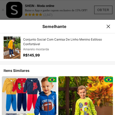
SHEIN - Moda online
×
OBTER
Baixe o App e ganhe cupom exclusivo de 15% OFF!
(2,847)
Semelhante
Conjunto Social Com Camisa De Linho Menino Estiloso
Confortável
Amarelo mostarda
R$145,99
Itens Similares