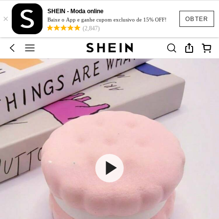
SHEIN - Moda online
×
OBTER
Baixe o App e ganhe cupom exclusivo de 15% OFF!
(2,847)