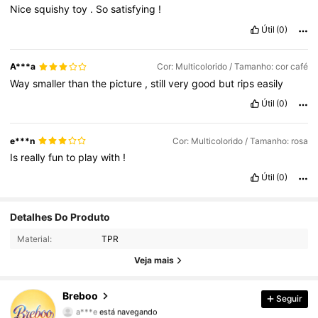
Nice
squishy
toy
.
So
satisfying
!
Útil
(0)
A***a
Cor: Multicolorido / Tamanho: cor café
Way
smaller
than
the
picture
,
still
very
good
but
rips
easily
Útil
(0)
e***n
Cor: Multicolorido / Tamanho: rosa
Is
really
fun
to
play
with
!
Útil
(0)
Detalhes Do Produto
562 Seguidores
4,55
Material:
TPR
562 Seguidores
4,55
Veja mais
562 Seguidores
4,55
Breboo
Seguir
a***e
está navegando