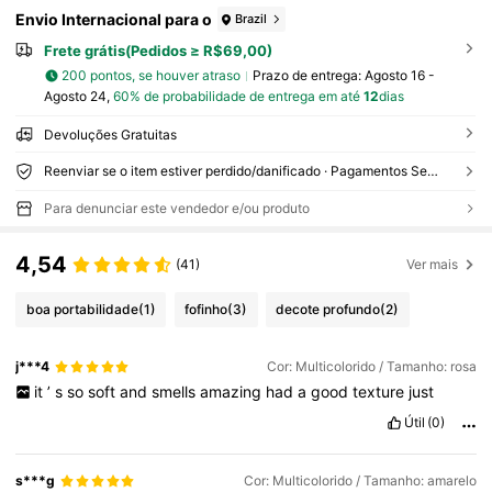
Envio Internacional para o
Brazil
Frete grátis(Pedidos ≥ R$69,00)
200 pontos, se houver atraso
Prazo de entrega:
Agosto 16 -
Agosto 24,
60% de probabilidade de entrega em até
12
dias
Devoluções Gratuitas
Reenviar se o item estiver perdido/danificado · Pagamentos Seguros · Proteção de privacidade
Para denunciar este vendedor e/ou produto
4,54
(41)
Ver mais
boa portabilidade
(1)
fofinho
(3)
decote profundo
(2)
j***4
Cor: Multicolorido / Tamanho: rosa
it
’
s
so
soft
and
smells
amazing
had
a
good
texture
just
Útil
(0)
s***g
Cor: Multicolorido / Tamanho: amarelo