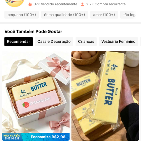
562 Seguidores
4,55
37K Vendido recentemente
2.2K Compra recorrente
pequeno (100+)
ótima qualidade (100+)
amor (100+)
tão legal 
562 Seguidores
4,55
562 Seguidores
Você Também Pode Gostar
4,55
Recomendar
Casa e Decoração
Crianças
Vestuário Feminino
562 Seguidores
4,55
562 Seguidores
4,55
562 Seguidores
4,55
562 Seguidores
4,55
562 Seguidores
4,55
Economize R$2,98