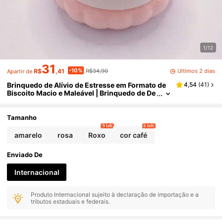
1/12
31
-10%
Últimos 2 dias
R$
,41
R$34,90
Apartir de
Brinquedo de Alívio de Estresse em Formato de
4,54
(
41
)
Biscoito Macio e Maleável | Brinquedo de De
do Macio de Retorno Lento, Alivia a Ansieda
de | Brinquedo Sensorial Macio de Gel Portátil e
Colorido (9,9 x 9,9 x 4 cm) | Ferramenta Fofa de
Tamanho
Alívio de Estresse para Adultos | Novo Brinqued
9 left
6 left
o de Alívio de Estresse 2025
amarelo
rosa
Roxo
cor café
Enviado De
Internacional
Produto Internacional sujeito à declaração de importação e a
tributos estaduais e federais.