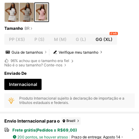
Tamanho
BR
4 left
PP
(XS)
P
(S)
M
(M)
G
(L)
GG
(XL)
Guia de tamanhos
Verifique meu tamanho
96%
achou que o tamanho era fiel
Não é o seu tamanho? Conte-nos
Enviado De
Internacional
Produto Internacional sujeito à declaração de importação e a
tributos estaduais e federais.
Envio Internacional para o
Brazil
Frete grátis(Pedidos ≥ R$69,00)
200 pontos, se houver atraso
Prazo de entrega:
Agosto 14 -