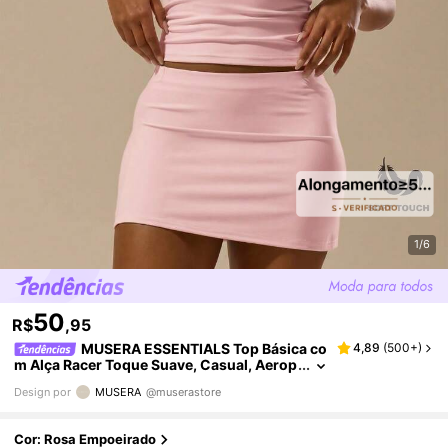
1/6
50
R$
,95
MUSERA ESSENTIALS Top Básica co
4,89
(
500+
)
m Alça Racer Toque Suave, Casual, Aerop
orto, Férias, Volta às Aulas, Elegante, Pri
Design por
MUSERA
@muserastore
mavera, Verão
Cor: Rosa Empoeirado