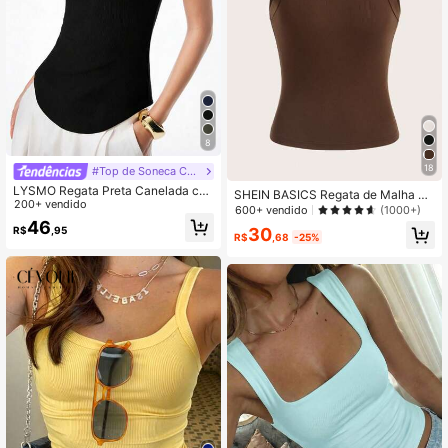
8
18
#Top de Soneca Cami Suave
LYSMO Regata Preta Canelada co
SHEIN BASICS Regata de Malha Ca
m Bainha Curva Feminina, Uso Cas
200+ vendido
nelada Lisa/Blusas de Verão para M
600+ vendido
(1000+)
ual Diário
ulheres
46
R$
,95
30
R$
,68
-25%