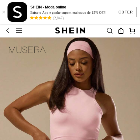
SHEIN - Moda online
×
OBTER
Baixe o App e ganhe cupom exclusivo de 15% OFF!
(2,847)