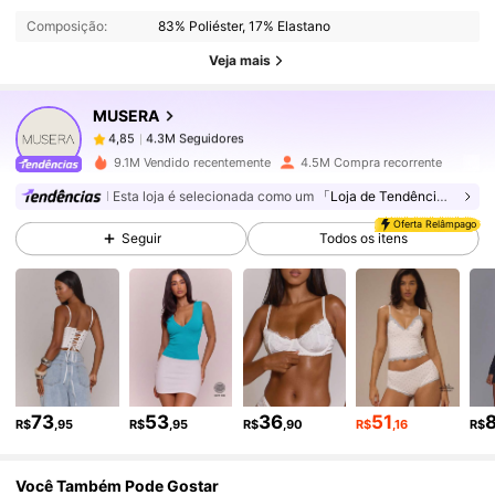
Composição:
83% Poliéster, 17% Elastano
4.3M Seguidores
4,85
Veja mais
MUSERA
4.3M Seguidores
4,85
s***y
pago
1 dia atrás
9.1M Vendido recentemente
4.5M Compra recorrente
4.3M Seguidores
4,85
Esta loja é selecionada como um
「Loja de Tendências」
Oferta Relâmpago
Seguir
Todos os itens
4.3M Seguidores
4,85
4.3M Seguidores
4,85
4.3M Seguidores
4,85
73
53
36
51
R$
,95
R$
,95
R$
,90
R$
,16
R$
Você Também Pode Gostar
4.3M Seguidores
4,85