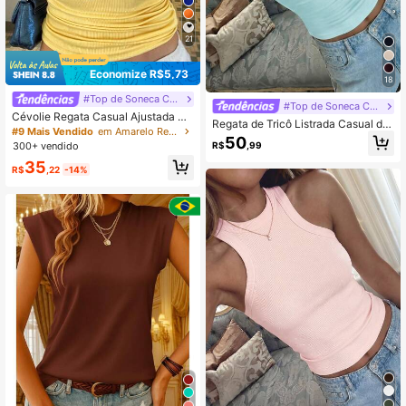
21
Economize R$5,73
18
#Top de Soneca Cami Suave
#Top de Soneca Cami Suave
Cévolie Regata Casual Ajustada Ca
Regata de Tricô Listrada Casual de
nelada Cor Sólida para Mulheres
#9 Mais Vendido
em Amarelo Regatas sem mangas
Verão para Mulheres
50
R$
,99
300+ vendido
35
R$
,22
-14%