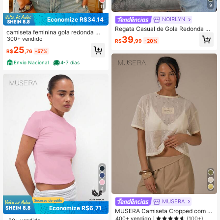
9
11
Economize R$34,14
NOIRLYN
Regata Casual de Gola Redonda Se
camiseta feminina gola redonda ma
m Mangas Estilo Y2K Rosa para Mul
39
nga estruturada fashion
300+ vendido
R$
,99
-20%
heres no Verão
25
R$
,76
-57%
Envio Nacional
4-7 dias
4
MUSERA
Economize R$6,71
MUSERA Camiseta Cropped com R
emendo Oversized de Tela, Primav
400+ vendido
(100+)