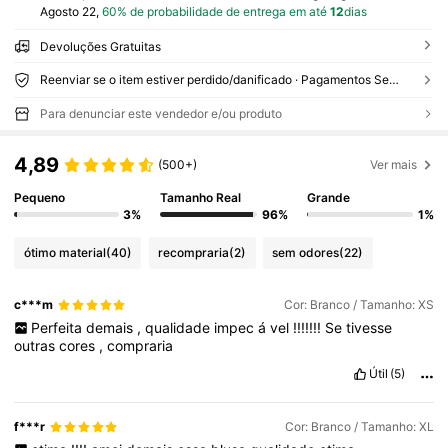
Agosto 22,
60% de probabilidade de entrega em até
12
dias
Devoluções Gratuitas
Reenviar se o item estiver perdido/danificado · Pagamentos Seguros · Proteção de privacidade
Para denunciar este vendedor e/ou produto
4,89
(500+)
Ver mais
Pequeno
Tamanho Real
Grande
3%
96%
1%
ótimo material
(40)
recompraria
(2)
sem odores
(22)
c***m
Cor: Branco / Tamanho: XS
Perfeita
demais
,
qualidade
impec
á
vel
!!!!!!!
Se
tivesse
outras
cores
,
compraria
Útil
(5)
f***r
Cor: Branco / Tamanho: XL