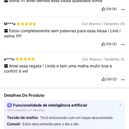
otima
!!!!
amei
demais
essa
blusa
qualidade
otima
Útil
(4)
M***u
Cor: Branco / Tamanho: XS
Estou
completamente
sem
palavras
para
essa
blusa
!
Lind
í
ssima
!!!!!
Útil
(3)
e***n
Cor: Branco / Tamanho: XL
Amei
essa
regata
!
Linda
e
tem
uma
malha
muito
boa
e
confort
á
vel
Útil
(2)
Detalhes Do Produto
Funcionalidade de inteligência artificial
Texto baseado em detalhes
Tecido de malha:
Tricô texturizado com um toque descontraído.
4.3M Seguidores
4,85
Casual:
Estilo descontraído para o dia a dia.