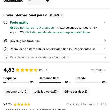
Quantidade:
Envio Internacional para o
Brazil
Frete grátis
200 pontos, se houver atraso
Prazo de entrega:
Agosto 15 -
Agosto 23,
60% de probabilidade de entrega em até
12
dias
Devoluções Gratuitas
Reenviar se o item estiver perdido/danificado · Pagamentos Seguros · Proteção de privacidade
Para denunciar este vendedor e/ou produto
4,83
(500+)
Ver mais
Pequeno
Tamanho Real
Grande
9%
91%
0%
recompraria
(2)
logística veloz
(7)
ótimo serviço
(2)
Y***z
Cor: Preto / Tamanho: EUR40
Encantada
con
lo
que
compro
en
shein