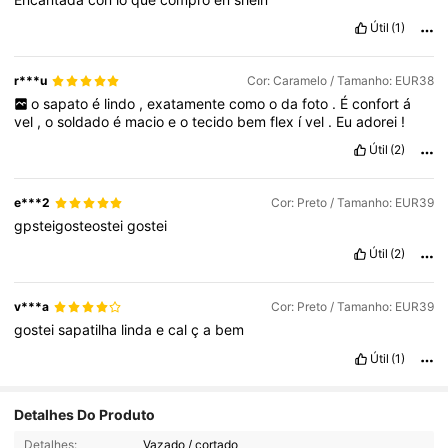
Útil
(1)
r***u
Cor: Caramelo / Tamanho: EUR38
o
sapato
é
lindo
,
exatamente
como
o
da
foto
.
É
confort
á
vel
,
o
soldado
é
macio
e
o
tecido
bem
flex
í
vel
.
Eu
adorei
!
Útil
(2)
e***2
Cor: Preto / Tamanho: EUR39
gpsteigosteostei
gostei
Útil
(2)
v***a
Cor: Preto / Tamanho: EUR39
gostei
sapatilha
linda
e
cal
ç
a
bem
Útil
(1)
53K Seguidores
4,85
Detalhes Do Produto
Detalhes:
Vazado / cortado