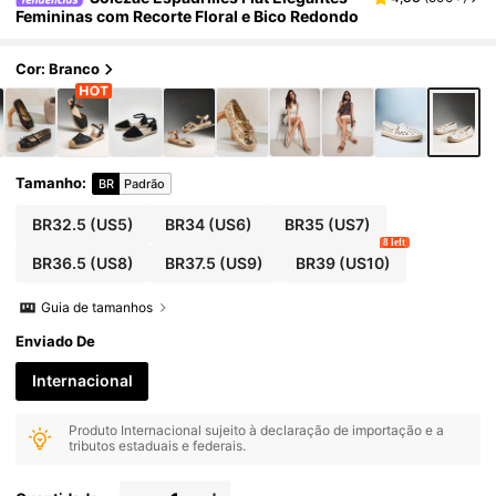
Femininas com Recorte Floral e Bico Redondo
Cor: Branco
Tamanho
:
BR
Padrão
BR32.5
(US5)
BR34
(US6)
BR35
(US7)
8 left
BR36.5
(US8)
BR37.5
(US9)
BR39
(US10)
Guia de tamanhos
Enviado De
Internacional
Produto Internacional sujeito à declaração de importação e a
tributos estaduais e federais.