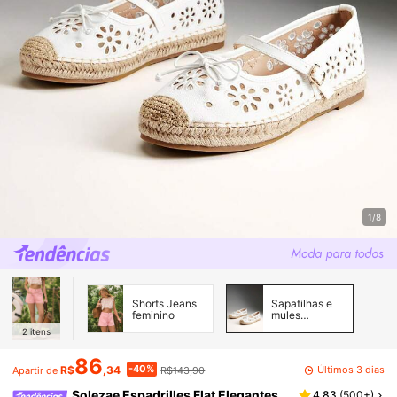
1/8
Shorts Jeans
Sapatilhas e
feminino
mules
femininas
2
itens
86
-40%
Últimos 3 dias
R$
,34
R$143,90
Apartir de
Solezae Espadrilles Flat Elegantes
4,83
(
500+
)