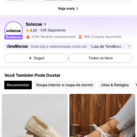
53K Seguidores
4,85
Veja mais
Solezae
53K Seguidores
4,85
5***9
pago
1 dia atrás
210K Vendido recentemente
39K Compra recorrente
53K Seguidores
4,85
Esta loja é selecionada como um
「Loja de Tendências」
Seguir
Todos os itens
53K Seguidores
4,85
Você Também Pode Gostar
Recomendar
Roupa interior e roupa de dormir
Jóias & Relógios
53K Seguidores
4,85
53K Seguidores
4,85
53K Seguidores
4,85