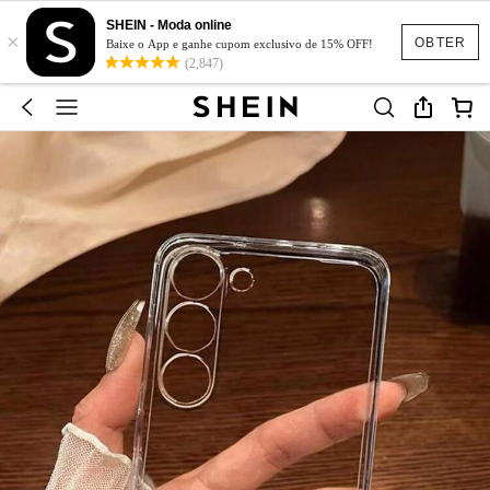
SHEIN - Moda online
×
OBTER
Baixe o App e ganhe cupom exclusivo de 15% OFF!
(2,847)