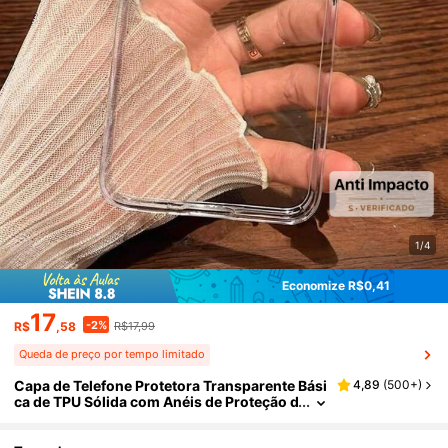
1/4
Economize R$0,41
17
-2%
R$
,58
R$17,99
Queda de preço por tempo limitado
Capa de Telefone Protetora Transparente Bási
4,89
(
500+
)
ca de TPU Sólida com Anéis de Proteção d
a Lente da Câmera Integrados, Resistente
a Choques e Amortecedor de TPU Macio, Co