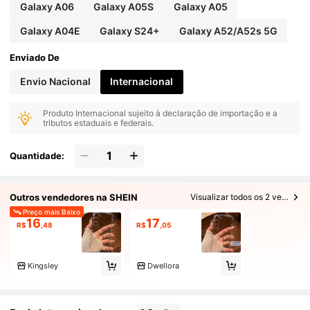
Galaxy A06
Galaxy A05S
Galaxy A05
Galaxy A04E
Galaxy S24+
Galaxy A52/A52s 5G
Enviado De
Envio Nacional
Internacional
Produto Internacional sujeito à declaração de importação e a
tributos estaduais e federais.
Quantidade:
Outros vendedores na SHEIN
Visualizar todos os 2 vendedores
Preço mais Baixo
16
17
R$
,48
R$
,05
Kingsley
Dwellora