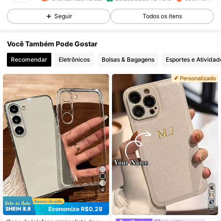
Seguir
Todos os itens
8.5K Seguidores
4,92
Você Também Pode Gostar
8.5K Seguidores
4,92
Recomendar
Eletrônicos
Bolsas & Bagagens
Esportes e Atividad
8.5K Seguidores
4,92
8.5K Seguidores
4,92
8.5K Seguidores
4,92
8.5K Seguidores
4,92
4
Economize R$0,28
20
#1 Mais Vendido
em Xiaomi Redmi Note 10 Pro Capas básicas para cel
8.5K Seguidores
4,92