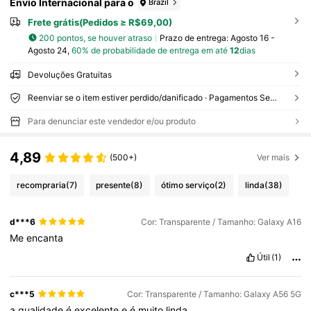
Envio Internacional para o
Brazil
Frete grátis(Pedidos ≥ R$69,00)
200 pontos, se houver atraso
Prazo de entrega:
Agosto 16 -
Agosto 24,
60% de probabilidade de entrega em até
12
dias
Devoluções Gratuitas
Reenviar se o item estiver perdido/danificado · Pagamentos Seguros · Proteção de privacidade
Para denunciar este vendedor e/ou produto
4,89
(500+)
Ver mais
recompraria
(7)
presente
(8)
ótimo serviço
(2)
linda
(38)
d***6
Cor: Transparente / Tamanho: Galaxy A16
Me
encanta
Útil
(1)
c***5
Cor: Transparente / Tamanho: Galaxy A56 5G
a
qualidade
é
excelente
e
é
muito
linda