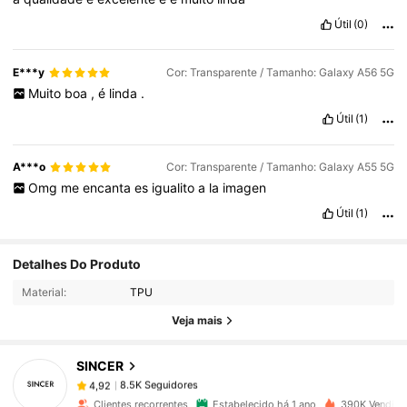
Útil
(0)
E***y
Cor: Transparente / Tamanho: Galaxy A56 5G
Muito
boa
,
é
linda
.
Útil
(1)
A***o
Cor: Transparente / Tamanho: Galaxy A55 5G
Omg
me
encanta
es
igualito
a
la
imagen
Útil
(1)
8.5K Seguidores
4,92
Detalhes Do Produto
Material:
TPU
8.5K Seguidores
4,92
Veja mais
SINCER
8.5K Seguidores
4,92
l***k
pago
1 dia atrás
Clientes recorrentes
Estabelecido há 1 ano
390K Vendido