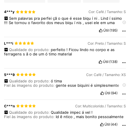
4***y
Cor: Café / Tamanho: S
378K Seguidores
4,89
Sem
palavras
pra
perfei
çã
o
que
é
esse
biqu
í
ni
.
Lind
í
ssimo
!!!
Se
tornou
o
favorito
dos
meus
biqu
í
nis
,
usei
ele
em
uma
viagem
pra
Porto
de
Galinhas
e
por
onde
eu
passava
recebia
Útil
(195)
elogios
.
É
confort
á
vel
,
possui
forro
e
a
calcinha
n
ã
o
é
t
ã
o
378K Seguidores
4,89
grande
(
como
a
maioria
dos
biqu
í
nis
da
shein
).
Optei
por
fazer
essa
amarra
çã
o
nas
costas
pra
usar
ele
tomara
que
caia
pq
acho
L***i
Cor: Preto / Tamanho: S
que
fica
mais
bonito
!
🤎
(
minhas
medidas
n
ã
o
est
ã
o
corretas
,
apenas
altura
:
1
,
70
e
peso
:
53kg
)
Qualidade do produto:
perfeito
!
Ficou
lindo
no
corpo
e
as
ferragens
s
ã
o
de
um
ó
timo
material
Útil
(138)
5***9
Cor: Café / Tamanho: XS
Qualidade do produto:
ó
tima
Fiel às imagens do produto:
gente
esse
biquini
é
simplesmente
perfeito
!
Veste
super
bem
e
fica
muito
confort
á
vel
no
corpo
.
Útil
(94)
Amei
muito
C***n
Cor: Multicolorido / Tamanho: S
Qualidade do produto:
Qualidade
impec
á
vel
!
Fiel às imagens do produto:
Id
ê
ntico
,
mais
bonito
pessoalmente
Útil
(44)