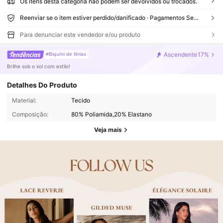
Os itens desta categoria não podem ser devolvidos ou trocados.
Reenviar se o item estiver perdido/danificado · Pagamentos Seguros · Proteção de privacidade
Para denunciar este vendedor e/ou produto
Ascendente
17%
#Biquíni de férias
Brilhe sob o sol com estilo!
Detalhes Do Produto
Material:
Tecido
Composição:
80% Poliamida,20% Elastano
Veja mais