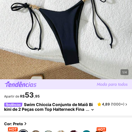
1/4
53
R$
,95
Apartir de
Swim Chiccia Conjunto de Maiô Bi
4,89
(
1000+
)
kini de 2 Peças com Top Halterneck Fina
s e Decor de Concha em Cor Sólida, e Sh
orts de Amarrar Lateralmente, Verão
Cor: Preto