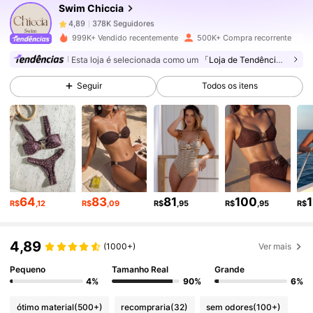
Swim Chiccia
378K Seguidores
4,89
999K+ Vendido recentemente
500K+ Compra recorrente
Esta loja é selecionada como um
「Loja de Tendências」
378K Seguidores
4,89
Seguir
Todos os itens
378K Seguidores
4,89
378K Seguidores
4,89
64
83
81
100
1
R$
,12
R$
,09
R$
,95
R$
,95
R$
378K Seguidores
4,89
4,89
(1000+)
Ver mais
378K Seguidores
4,89
Pequeno
Tamanho Real
Grande
4%
90%
6%
378K Seguidores
4,89
ótimo material
(500+)
recompraria
(32)
sem odores
(100+)