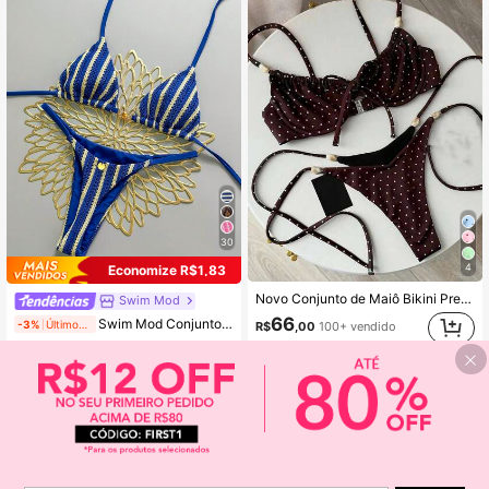
30
4
Economize R$1,83
Novo Conjunto de Maiô Bikini Preto com Bolinhas Retrô Primavera/Verão 2026 para Mulheres, Estilo Sexy de Menina com Amarração, Maiô de Duas Peças Perfeito para Férias na Praia de Verão, Maiô Fashionável e Sexy
Swim Mod
66
Swim Mod Conjunto de Maiô Bikini Azul Listrado Sem Costas para Mulheres, Maiô Bikini Sexy com Alças Finas e Sem Mangas, Roupa de Banho para Praia, Ajuste Regular
-3%
Últimos 1 dias
R$
,00
100+ vendido
(1000+)
59
R$
,16
900+ vendido