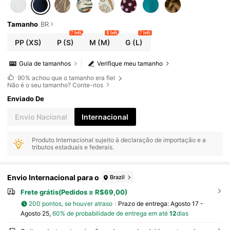
Tamanho
BR
7 left
8 left
7 left
PP
(XS)
P
(S)
M
(M)
G
(L)
Guia de tamanhos
Verifique meu tamanho
90%
achou que o tamanho era fiel
Não é o seu tamanho? Conte-nos
Enviado De
Envio Nacional
Internacional
Produto Internacional sujeito à declaração de importação e a
tributos estaduais e federais.
Envio Internacional para o
Brazil
Frete grátis(Pedidos ≥ R$69,00)
200 pontos, se houver atraso
Prazo de entrega:
Agosto 17 -
Agosto 25,
60% de probabilidade de entrega em até
12
dias