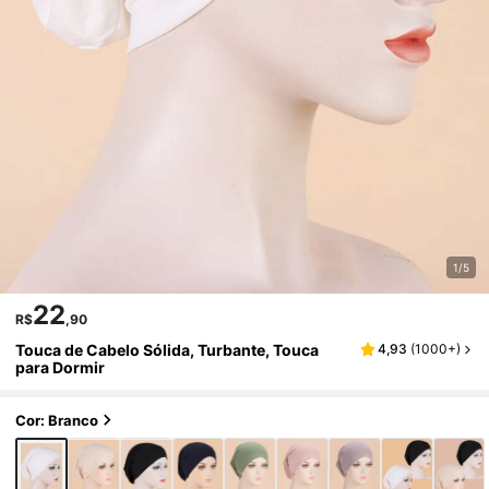
1/5
22
R$
,90
Touca de Cabelo Sólida, Turbante, Touca
4,93
(
1000+
)
para Dormir
Cor: Branco