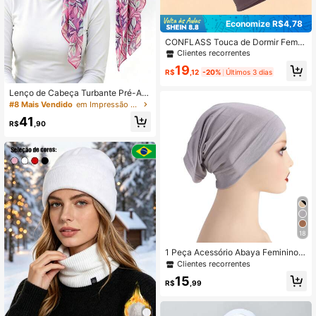
Economize R$4,78
CONFLASS Touca de Dormir Femin
ina de Seda de Leite Macia, Elástic
Clientes recorrentes
a, Esticável e Respirável, Protege C
19
abelos Cacheados e Naturais, Capa
R$
,12
-20%
Últimos 3 dias
de Cabelo de Cetim Cor Sólida
Lenço de Cabeça Turbante Pré-Am
arrado Feminino, Elegante Laço Flor
#8 Mais Vendido
em Impressão Chapéus Femininos
al para Quimioterapia, Boné Envolv
41
ente de Chiffon Leve para Perda de
R$
,90
Cabelo e Uso Diário
18
1 Peça Acessório Abaya Feminino,
Touca Básica de Cor Sólida, Véu Di
Clientes recorrentes
ário para Mulheres, Essencial para
15
Viagem, Toalha de Praia
R$
,99