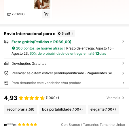
YPGVUO
Envio Internacional para o
Brazil
Frete grátis(Pedidos ≥ R$69,00)
200 pontos, se houver atraso
Prazo de entrega:
Agosto 15 -
Agosto 23,
60% de probabilidade de entrega em até
12
dias
Devoluções Gratuitas
Reenviar se o item estiver perdido/danificado · Pagamentos Seguros · Proteção de privacidade
Para denunciar este vendedor e/ou produto
4,93
(1000+)
Ver mais
recompraria
(59)
boa portabilidade
(100+)
elegante
(100+)
m***m
Cor: Branco / Tamanho: Tamanho Único