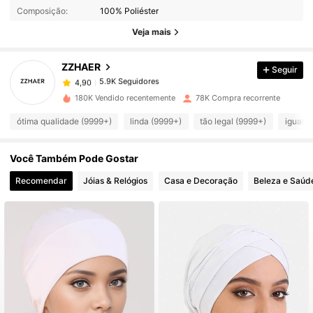
Composição:
100% Poliéster
5.9K Seguidores
4,90
Veja mais
ZZHAER
Seguir
5.9K Seguidores
4,90
l***1
pago
1 dia atrás
180K Vendido recentemente
78K Compra recorrente
5.9K Seguidores
4,90
ótima qualidade (9999+)
linda (9999+)
tão legal (9999+)
igual a
Você Também Pode Gostar
5.9K Seguidores
4,90
Recomendar
Jóias & Relógios
Casa e Decoração
Beleza e Saúd
5.9K Seguidores
4,90
5.9K Seguidores
4,90
5.9K Seguidores
4,90