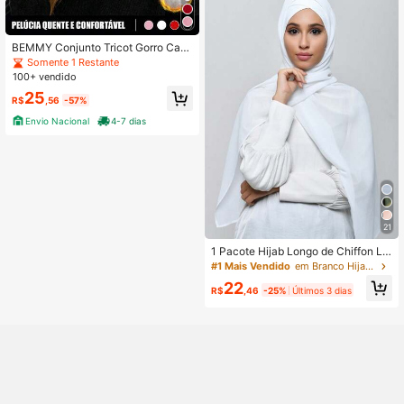
BEMMY Conjunto Tricot Gorro Cac
hecol Feminino Inverno, Mantenha-
Somente 1 Restante
se aquecido e proteja-se do frio, Ad
100+ vendido
equado para uso externo no outono
25
e inverno, Presentes de Dia dos Na
R$
,56
-57%
morados
Envio Nacional
4-7 dias
21
1 Pacote Hijab Longo de Chiffon Lis
o e Macio para Mulheres, Lenço Co
#1 Mais Vendido
em Branco Hijab feminino
nservador de Cor Sólida, Adequado
22
para Uso Diário, Faixa de Cabeça p
R$
,46
-25%
Últimos 3 dias
ara Acessórios Abaya e Roupas Vel
adas