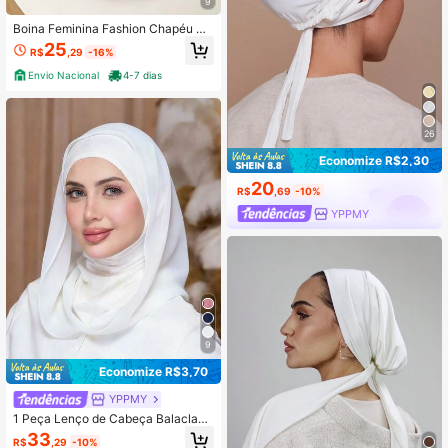
9
Boina Feminina Fashion Chapéu Ca
sual Para Uso Diário
25
R$
,29
-16%
Envio Nacional
4-7 dias
26
Economize R$2,30
20
R$
,69
-10%
YPPMY
9
Economize R$3,70
YPPMY
1 Peça Lenço de Cabeça Balaclava
de Chiffon de Cor Sólida para Mulh
33
R$
,29
-10%
eres, Camada Base, Aquecedor de