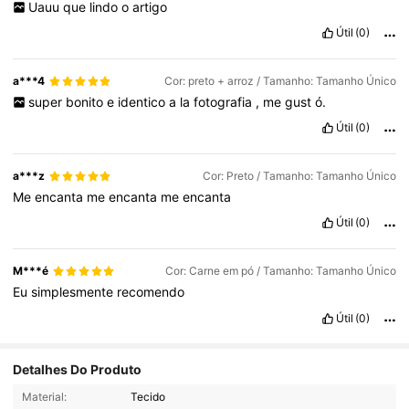
Uauu
que
lindo
o
artigo
Útil
(0)
a***4
Cor: preto + arroz / Tamanho: Tamanho Único
super
bonito
e
identico
a
la
fotografia
,
me
gust
ó.
Útil
(0)
a***z
Cor: Preto / Tamanho: Tamanho Único
Me
encanta
me
encanta
me
encanta
Útil
(0)
M***é
Cor: Carne em pó / Tamanho: Tamanho Único
Eu
simplesmente
recomendo
Útil
(0)
Detalhes Do Produto
5.9K Seguidores
4,90
Material:
Tecido