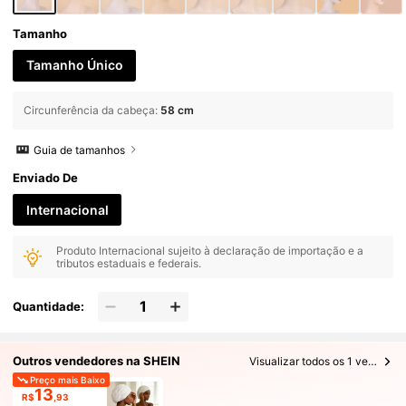
Tamanho
Tamanho Único
Circunferência da cabeça
:
58 cm
Guia de tamanhos
Enviado De
Internacional
Produto Internacional sujeito à declaração de importação e a
tributos estaduais e federais.
Quantidade:
Outros vendedores na SHEIN
Visualizar todos os 1 vendedores
Preço mais Baixo
13
R$
,93