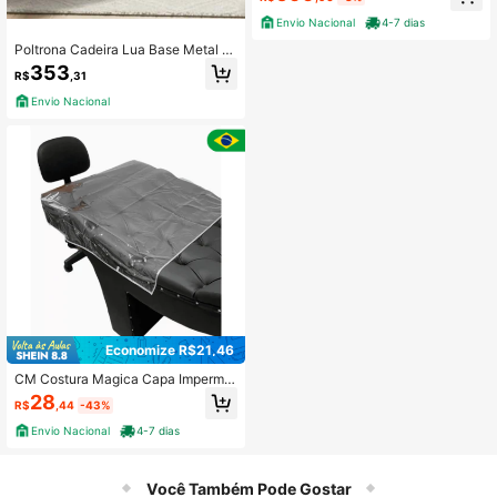
Envio Nacional
4-7 dias
Poltrona Cadeira Lua Base Metal D
ourado Tecido Bege
353
R$
,31
Envio Nacional
Economize R$21,46
CM Costura Magica Capa Imperme
ável Transparente P/ Cabeceira Ma
28
R$
,44
-43%
ca Luxo/captonê SPA Estética - PV
C Grosso Cristal
Envio Nacional
4-7 dias
Você Também Pode Gostar