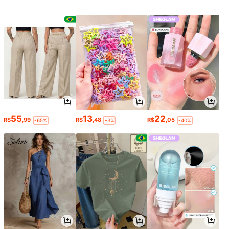
55
13
22
R$
,99
R$
,48
R$
,05
-65%
-3%
-40%