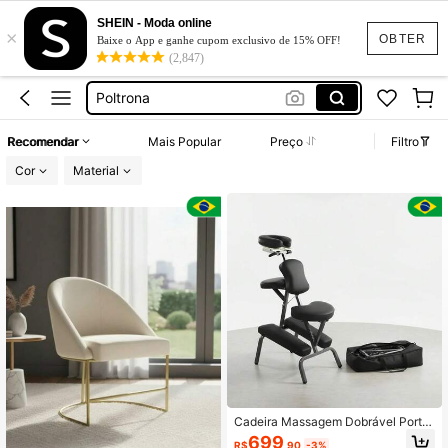
SHEIN - Moda online
×
エステ 椅子
OBTER
Baixe o App e ganhe cupom exclusivo de 15% OFF!
(2,847)
Cadeira De Salão
Poltrona
Cadeiras E Poltronas
Recomendar
Mais Popular
Preço
Filtro
Mesas Com 4 Cadeiras
Cor
Material
エステ 椅子
Cadeira De Salão
Cadeira Massagem Dobrável Portát
il Com Bolsa Quick Massagem
699
R$
,90
-3%