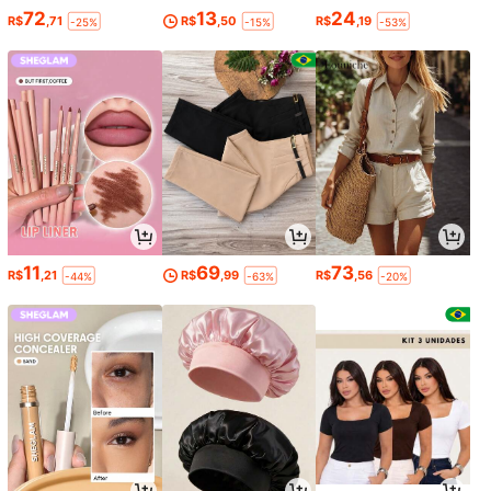
72
13
24
R$
,71
R$
,50
R$
,19
-25%
-15%
-53%
11
69
73
R$
,21
R$
,99
R$
,56
-44%
-63%
-20%