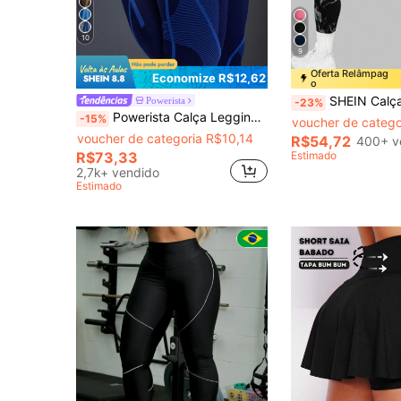
10
9
Oferta Relâmpag
Economize R$12,62
o
SHEIN Calça Legging Sem Costura de Cintura
Powerista
-23%
Powerista Calça Legging Esportiva Sem Costura de Cintura Alta com Cores Contrastantes para Mulheres, Ideal para Yoga
-15%
voucher de catego
voucher de categoria R$10,14
R$54,72
400+ v
(1000+)
R$73,33
Estimado
2,7k+ vendido
Estimado