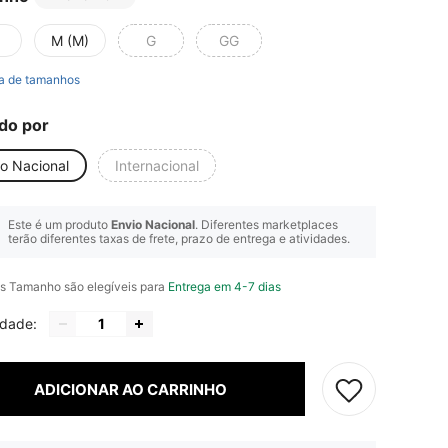
M (M)
G
GG
a de tamanhos
do por
io Nacional
Internacional
Este é um produto
Envio Nacional
. Diferentes marketplaces
terão diferentes taxas de frete, prazo de entrega e atividades.
s Tamanho são elegíveis para
Entrega em 4-7 dias
idade:
ADICIONAR AO CARRINHO