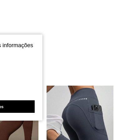
4,82
317
2.3K
s informações
es