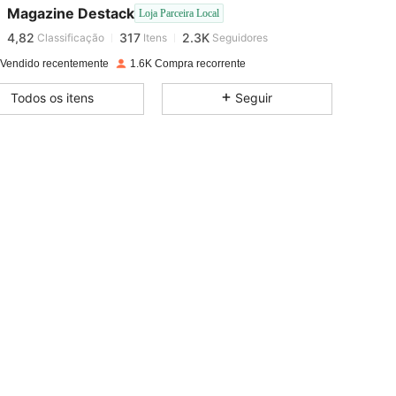
Magazine Destack
Loja Parceira Local
4,82
317
2.3K
Classificação
Itens
Seguidores
f***0
pago
1 dia atrás
 Vendido recentemente
1.6K Compra recorrente
4,82
317
2.3K
Todos os itens
Seguir
4,82
317
2.3K
4,82
317
2.3K
4,82
317
2.3K
4,82
317
2.3K
4,82
317
2.3K