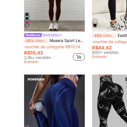
16
Easithlete Easithlete Legging de Ioga com 
MUSERA
-33%
Últimos 3 dias
Musera Sport Legging Ajustada de Cintura Contornada e Mergulhada, Adequada para Padel, Tênis, Pickleball, Academia, Fitness, Yoga, Pilates e Uso Casual Diário
-32%
Últimos 3 dias
voucher de catego
voucher de categoria R$10,14
(1000+
R$44,42
(1000+)
R$55,42
800+ vendido
Estimado
2,9k+ vendido
Estimado