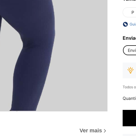
P
Gui
Envia
Env
Todos o
Quant
Ver mais