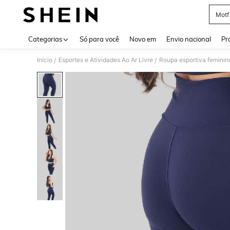
Motf
Use up 
Categorias
Só para você
Novo em
Envio nacional
Pr
Início
Esportes e Atividades Ao Ar Livre
Roupa esportiva feminin
/
/