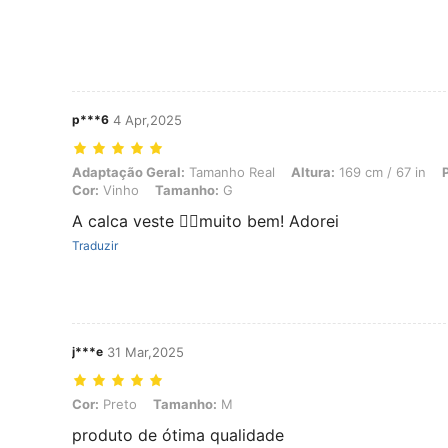
p***6
4 Apr,2025
Adaptação Geral: Tamanho Real, Altura: 169 cm / 67 in, Peso: 63 kg 
Adaptação Geral:
Tamanho Real
Altura:
169 cm / 67 in
Cor:
Vinho
Tamanho:
G
A calca veste 👍🏻muito bem! Adorei
Traduzir
j***e
31 Mar,2025
Cor: Preto, Tamanho: M
Cor:
Preto
Tamanho:
M
produto de ótima qualidade