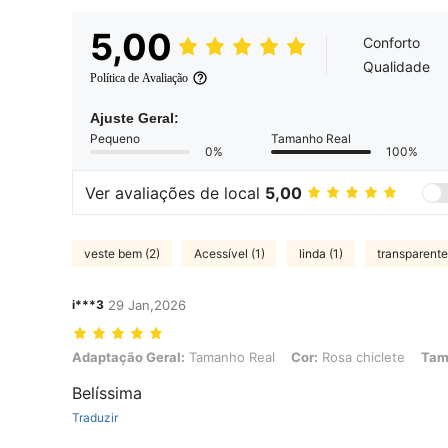
5,00
Conforto
Qualidade
Política de Avaliação
Ajuste Geral:
Pequeno
Tamanho Real
0%
100%
Ver avaliações de local
5,00
veste bem (2)
Acessível (1)
linda (1)
transparente
i***3
29 Jan,2026
Adaptação Geral: Tamanho Real, Cor: Rosa chiclete, Tamanho: M
Adaptação Geral:
Tamanho Real
Cor:
Rosa chiclete
Tam
Belíssima
Traduzir