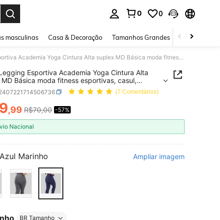
0
0
ar. Press Enter to select.
s masculinas
Casa & Decoração
Tamanhos Grandes
Joias e acessó
Calça Legging Esportiva Academia Yoga Cintura Alta suplex MD Básica moda fitness esportivas, casul, caminhada treino
Legging Esportiva Academia Yoga Cintura Alta
moda fitness esportivas, casul,
ada treino
t2407221714506736
(7 Comentários)
9
,99
R$70,00
-57%
ICE AND AVAILABILITY
vio Nacional
Azul Marinho
Ampliar imagem
nho
BR Tamanho