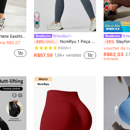
22
27
Cintura Alta e Bolsos, Legging de Ioga para Exercícios, Controle de Barriga, Corrida para Mulheres
NcmRyu
Sl
NcmRyu 1 Peça Legging Modeladora de Cintura Alta Sem Costura para Mulheres, Casual e Esportiva para Primavera
Slayform Slayform Calça Le
-20%
Últimos 3 dias
-25%
ria R$5,07
)
voucher de c
(1000+)
(
R$62,03
2,
R$57,59
1,6k+ vendido
Estimado