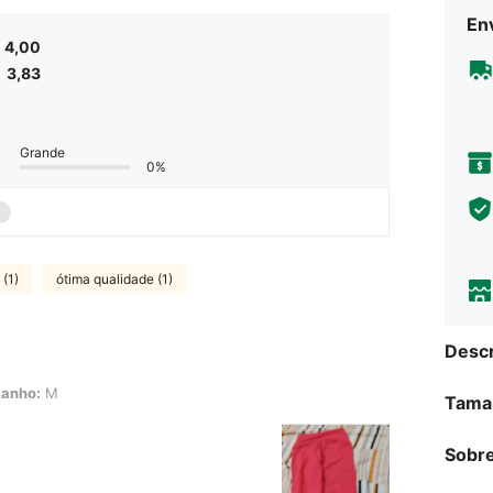
Env
4,00
3,83
Grande
0%
 (1)
ótima qualidade (1)
Descr
anho:
M
Tama
Sobre