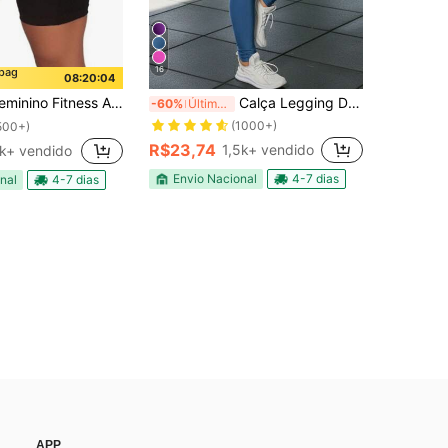
16
mpag
08:20:03
ess Academia com Bolso de Tela Porta Celular
Calça Legging De Academia Cintura alta
-60%
Últimos 3 dias
(1000+)
500+)
R$23,74
1,5k+ vendido
4k+ vendido
Envio Nacional
4-7 dias
nal
4-7 dias
APP