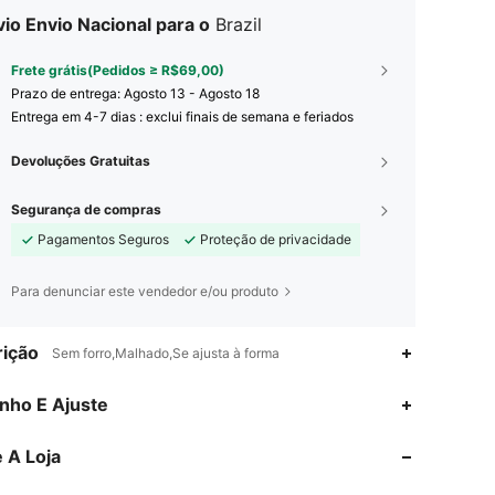
io Envio Nacional para o
Brazil
Frete grátis(Pedidos ≥ R$69,00)
Prazo de entrega:
Agosto 13 - Agosto 18
Entrega em 4-7 dias : exclui finais de semana e feriados
Devoluções Gratuitas
Segurança de compras
Pagamentos Seguros
Proteção de privacidade
Para denunciar este vendedor e/ou produto
ição
Sem forro,Malhado,Se ajusta à forma
nho E Ajuste
4,82
317
2.3K
 A Loja
4,82
317
2.3K