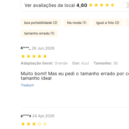
Ver avaliações de local
4,60
boa portabilidade (2)
Na moda (1)
igual a foto (2)
tamanho errado (1)
K***_
26 Jun,2026
Adaptação Geral: Grande, Cor: Azul, Tamanho: 36
Adaptação Geral:
Grande
Cor:
Azul
Tamanho:
36
Muito bom!! Mas eu pedi o tamanho errado por co
tamanho ideal
Traduzir
p***a
24 Apr,2026