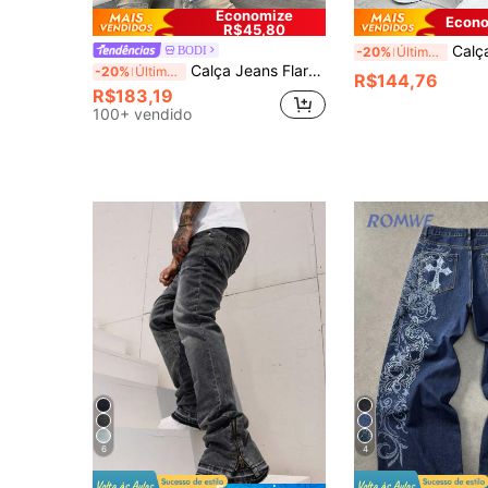
Economize
Econo
R$45,80
Calça Denim Masculina Casual de Rua com Estampa de Cruz, 
BODI
-20%
Últimos 2 dias
Calça Jeans Flare Bordados, Calça Jeans Masculinos com Letras Bordadas, Denim Flare Slim Fit, Denim Flare Desgastados com Remendos, Denim Lavados Empilhados Y2K, Denim Bordados Lavados em Contraste, Adequados para Todas as Estações
-20%
Últimos 2 dias
R$144,76
R$183,19
100+ vendido
6
4