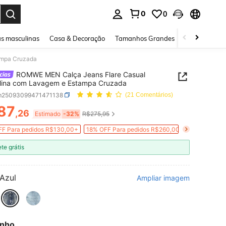
0
0
ar. Press Enter to select.
s masculinas
Casa & Decoração
Tamanhos Grandes
Joias e acessó
ampa Cruzada
ROMWE MEN Calça Jeans Flare Casual
lina com Lavagem e Estampa Cruzada
m25093099471471138
(21 Comentários)
87
,26
ICE AND AVAILABILITY
Estimado
-32%
R$275,95
F Para pedidos R$130,00+
18% OFF Para pedidos R$260,00+
ete grátis
Azul
Ampliar imagem
nho