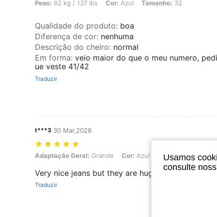
Peso: 62 kg / 137 lbs, Cor: Azul, Tamanho: 32
Peso:
62 kg / 137 lbs
Cor:
Azul
Tamanho:
32
Qualidade do produto
:
boa
Diferença de cor
:
nenhuma
Descrição do cheiro
:
normal
Em forma
:
veio maior do que o meu numero, pedi
ue veste 41/42
Traduzir
t***3
30 Mar,2026
Adaptação Geral: Grande, Cor: Azul, Tamanho: 32
Adaptação Geral:
Grande
Cor:
Azul
Tamanho:
32
Usamos cookie
consulte nos
Very nice jeans but they are huge go a size or 2
Traduzir