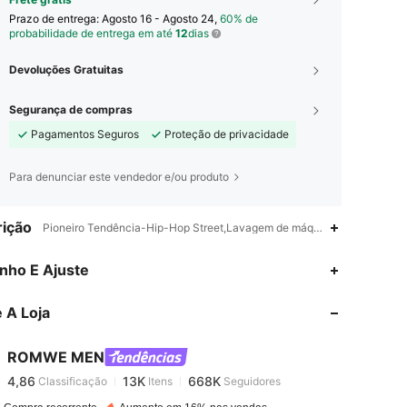
Prazo de entrega:
Agosto 16 - Agosto 24,
60% de
probabilidade de entrega em até
12
dias
Devoluções Gratuitas
Segurança de compras
Pagamentos Seguros
Proteção de privacidade
Para denunciar este vendedor e/ou produto
ição
Pioneiro Tendência-Hip-Hop Street,Lavagem de máquina ou lavagem pr
nho E Ajuste
4,86
13K
668K
 A Loja
4,86
13K
668K
ROMWE MEN
4,86
13K
668K
Classificação
Itens
Seguidores
i***m
pago
1 dia atrás