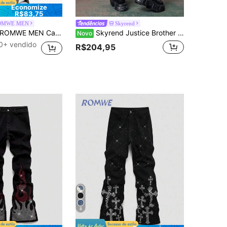
Economize
R$83,75
OMWE MEN
Skyrend
OMWE MEN Calça Denim Masculina Casual com Remendos Franzidos, Pernas Amplas e Bolsos
Skyrend Justice Brother 1 Peça Shorts Denim Masculino Estilo Coreano de Rua Design de Transporte com Bordado no Bolso, Calça Cinco Pontos Versátil para Todas as Estações, Solta, Confortável e Perna Larga (Cinto/Acessórios Não Incluídos)
Novo
0+ vendido
R$204,95
8