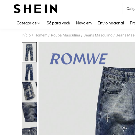
Calç
Use up 
Categorias
Só para você
Novo em
Envio nacional
Pr
Início
Homem
Roupa Masculina
Jeans Masculino
Jeans Mas
/
/
/
/