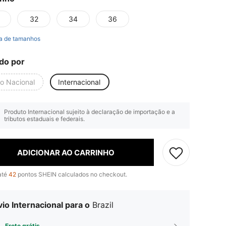
32
34
36
a de tamanhos
do por
io Nacional
Internacional
Produto Internacional sujeito à declaração de importação e a
tributos estaduais e federais.
ADICIONAR AO CARRINHO
até
42
pontos SHEIN calculados no checkout.
io Internacional para o
Brazil
Frete grátis