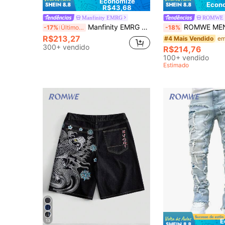
Economize
Econo
R$43,68
Manfinity EMRG
ROMWE
Manfinity EMRG Calça Denim Streetwear Cinza de Verão Masculina, Corte Longo Casual Moderno com Zíperes Desgastados no Tornozelo, Estilo Emo Urbano para City Break
ROMWE MEN Goth Calça Jeans Casuais Masculinos de P
-17%
Últimos 3 dias
-18%
R$213,27
#4 Mais Vendido
300+ vendido
R$214,76
100+ vendido
Estimado
E
13