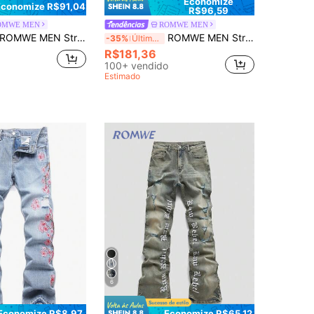
Economize
Economize R$91,04
R$96,59
OMWE MEN
ROMWE MEN
OMWE MEN Street Life Calça Denim Flare Casual Masculina com Padrão de Chama de Strass
ROMWE MEN Street Life Denim Denim Estilo de Rua Masculino com Bolso Diagonal e Gráfico de Cruz de Strass
-35%
Últimos 2 dias
R$181,36
100+ vendido
Estimado
6
Economize R$8,97
Economize R$65,12