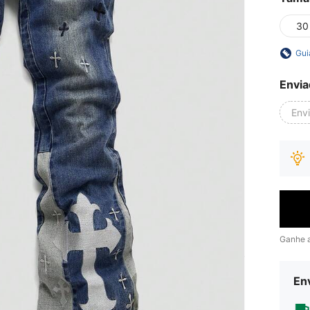
30
Gui
Envia
Env
Ganhe 
Env