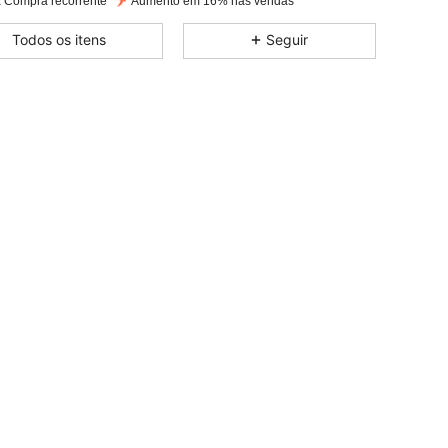
 Compra recorrente
Aumento em 16% nas vendas
4,86
13K
668K
Todos os itens
Seguir
4,86
13K
668K
4,86
13K
668K
4,86
13K
668K
4,86
13K
668K
4,86
13K
668K
4,86
13K
668K