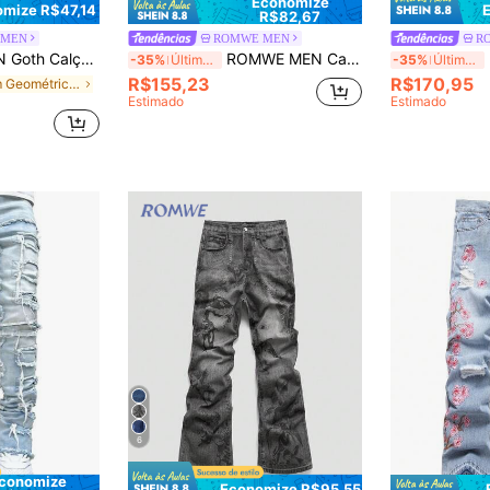
Economize
mize R$47,14
R$82,67
 MEN
ROMWE MEN
R
erna Larga e Ajuste Folgado com Padrão de Cruz
ROMWE MEN Calça Denim Flare Estampada Retrô Masculina
R
-35%
Últimos 2 dias
-35%
Últimos 2 dias
R$155,23
R$170,95
em Geométrico Calça Jeans Masculina
Estimado
Estimado
6
conomize
Economize R$95,55