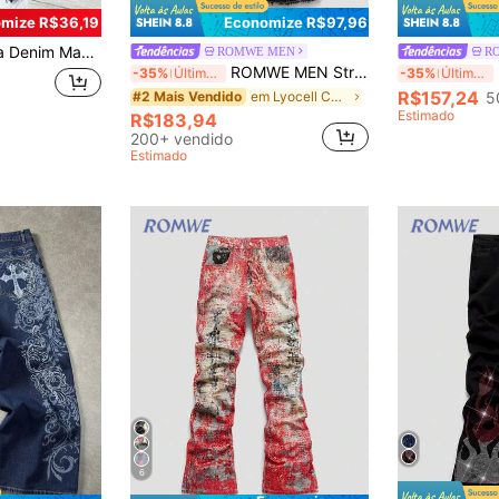
mize R$36,19
Economize R$97,96
Calça Flare Elástica Preta, Calça Larga Versátil de Moda Preta, Estilo de Festa de Rua, Estilo Hip Hop, Denim Y2K, Estilo Emo
ROMWE MEN
R
ROMWE MEN Street Life Denim Flare Casual Masculino Desbotado e Desfiado
R
-35%
Últimos 2 dias
-35%
Últimos 2 dias
R$157,24
em Lyocell Calça Jeans Masculina
5
#2 Mais Vendido
Estimado
R$183,94
200+ vendido
Estimado
6