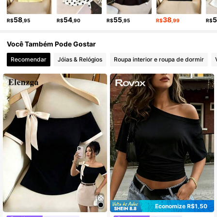
946K Seguidores
4,90
58
54
55
38
R$
,95
R$
,90
R$
,95
R$
,99
R$
946K Seguidores
4,90
Você Também Pode Gostar
Recomendar
Jóias & Relógios
Roupa interior e roupa de dormir
Economize R$1,50