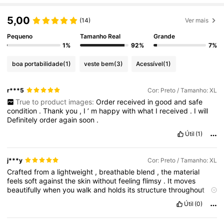
5,00
(14)
Ver mais
Pequeno
Tamanho Real
Grande
1%
92%
7%
boa portabilidade
(1)
veste bem
(3)
Acessível
(1)
r***5
Cor: Preto / Tamanho: XL
True to product images:
Order
received
in
good
and
safe
condition
.
Thank
you
,
I
’
m
happy
with
what
I
received
.
I
will
Definitely
order
again
soon
.
Útil
(1)
j***y
Cor: Preto / Tamanho: XL
Crafted
from
a
lightweight
,
breathable
blend
,
the
material
feels
soft
against
the
skin
without
feeling
flimsy
.
It
moves
beautifully
when
you
walk
and
holds
its
structure
throughout
the
day
without
sagging
.
Útil
(0)