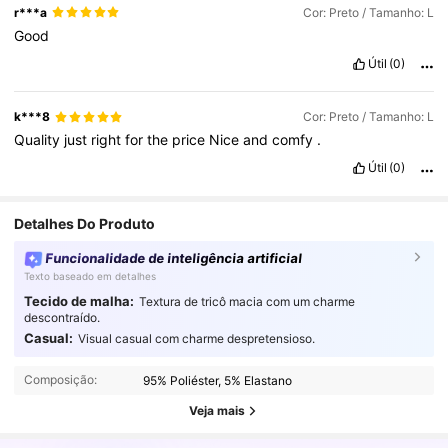
r***a
Cor: Preto / Tamanho: L
Good
Útil
(0)
k***8
Cor: Preto / Tamanho: L
Quality
just
right
for
the
price
Nice
and
comfy
.
Útil
(0)
Detalhes Do Produto
Funcionalidade de inteligência artificial
Texto baseado em detalhes
Tecido de malha:
Textura de tricô macia com um charme
descontraído.
Casual:
Visual casual com charme despretensioso.
946K Seguidores
4,90
Composição:
95% Poliéster, 5% Elastano
946K Seguidores
4,90
Veja mais