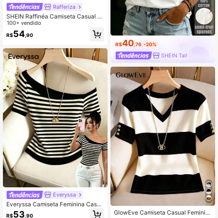
Rafferiza
SHEIN Raffinéa Camiseta Casual F
eminina de Manga Curta com Gola
100+ vendido
Emendada
54
R$
,90
40
R$
,76
-20%
SHEIN Tall
Everyssa
Everyssa Camiseta Feminina Casua
l de Verão com Gola Assimétrica Lis
GlowEve Camiseta Casual Feminin
53
R$
,90
trada