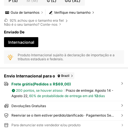
P
(S)
M
(M)
G
(L)
GG
(XL)
Guia de tamanhos
Verifique meu tamanho
92%
achou que o tamanho era fiel
Não é o seu tamanho? Conte-nos
Enviado De
Internacional
Produto Internacional sujeito à declaração de importação e a
tributos estaduais e federais.
Envio Internacional para o
Brazil
Frete grátis(Pedidos ≥ R$69,00)
200 pontos, se houver atraso
Prazo de entrega:
Agosto 14 -
Agosto 22,
60% de probabilidade de entrega em até
12
dias
Devoluções Gratuitas
Reenviar se o item estiver perdido/danificado · Pagamentos Seguros · Proteção de privacidade
Para denunciar este vendedor e/ou produto