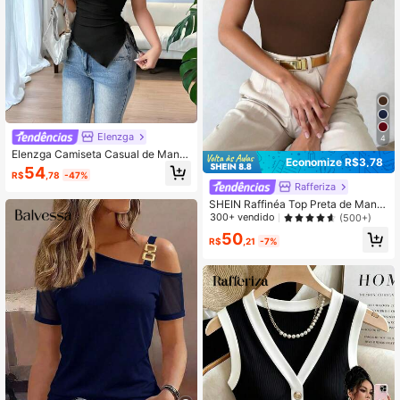
Elenzga
4
Elenzga Camiseta Casual de Mang
Economize R$3,78
a Curta Ombro de Fora Ajustada, pa
54
R$
,78
-47%
ra Uso Diário, Verão
Rafferiza
SHEIN Raffinéa Top Preta de Mang
a Curta com Decote Assimétrico, D
300+ vendido
(500+)
ecoração de Metal Vazado, Sexy, P
50
rimavera/Verão
R$
,21
-7%