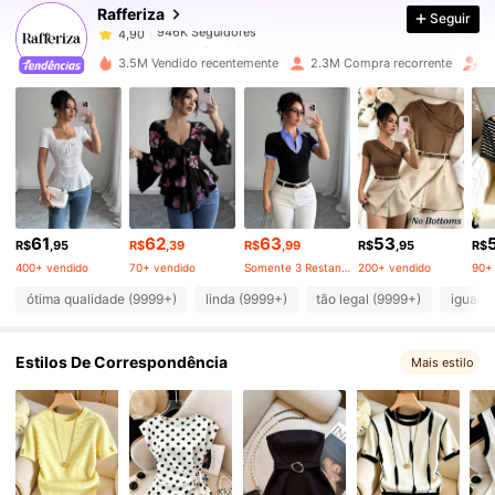
Rafferiza
Seguir
946K Seguidores
4,90
p***a
pago
1 dia atrás
3.5M Vendido recentemente
2.3M Compra recorrente
A
946K Seguidores
4,90
946K Seguidores
4,90
946K Seguidores
4,90
61
62
63
53
R$
,95
R$
,39
R$
,99
R$
,95
R$
400+ vendido
70+ vendido
Somente 3 Restante
200+ vendido
90+
946K Seguidores
4,90
ótima qualidade (9999+)
linda (9999+)
tão legal (9999+)
igual a
Estilos De Correspondência
946K Seguidores
Mais estilo
4,90
946K Seguidores
4,90