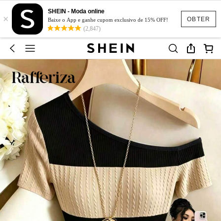
SHEIN - Moda online
×
OBTER
Baixe o App e ganhe cupom exclusivo de 15% OFF!
(2,847)