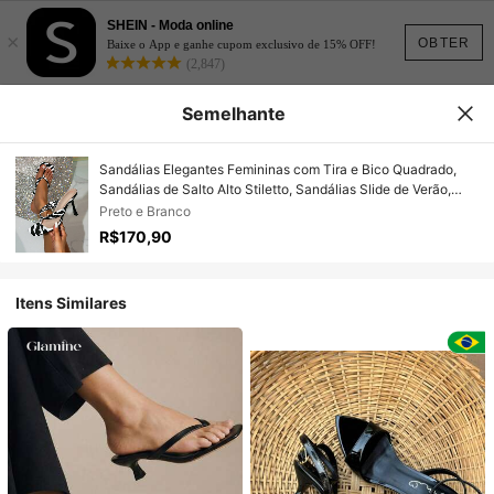
SHEIN - Moda online
×
OBTER
Baixe o App e ganhe cupom exclusivo de 15% OFF!
(2,847)
Semelhante
Sandálias Elegantes Femininas com Tira e Bico Quadrado,
Sandálias de Salto Alto Stiletto, Sandálias Slide de Verão,
Sapatos Femininos de Salto Alto Slip-On
Preto e Branco
R$170,90
Itens Similares