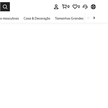
0
0
ar. Press Enter to select.
s masculinas
Casa & Decoração
Tamanhos Grandes
Joias e acessó