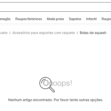
and down arrow keys to navigate search Buscas recentes and Pesquisar e Encontr
omoção
Roupas femininas
Moda praia
Sapatos
Infantil
Roupa
quete
Acessórios para esportes com raquete
Bolas de squash
/
/
Nenhum artigo encontrado. Por favor tente outras opções.