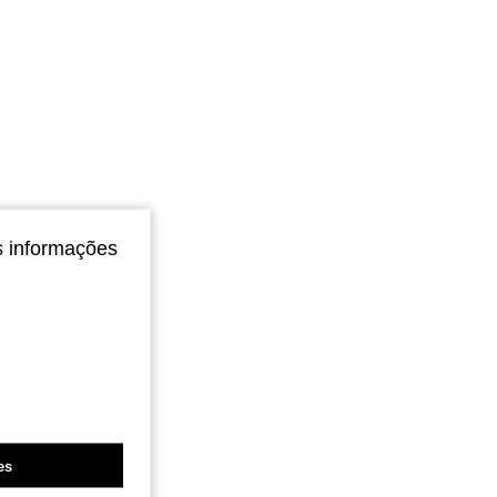
s informações
es