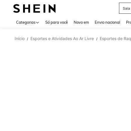
Saia
Use up 
Categorias
Só para você
Novo em
Envio nacional
Pr
Início
Esportes e Atividades Ao Ar Livre
Esportes de Ra
/
/