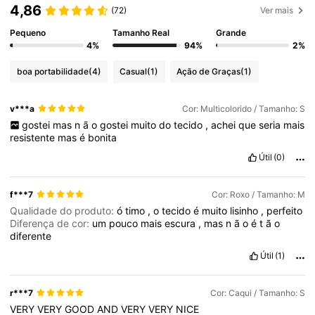
4,86
(72)
Ver mais
Pequeno
Tamanho Real
Grande
4%
94%
2%
boa portabilidade
(4)
Casual
(1)
Ação de Graças
(1)
v***a
Cor: Multicolorido / Tamanho: S
gostei
mas
n
ã
o
gostei
muito
do
tecido
,
achei
que
seria
mais
resistente
mas
é
bonita
Útil
(0)
f***7
Cor: Roxo / Tamanho: M
Qualidade do produto:
ó
timo
,
o
tecido
é
muito
lisinho
,
perfeito
Diferença de cor:
um
pouco
mais
escura
,
mas
n
ã
o
é
t
ã
o
diferente
Útil
(1)
r***7
Cor: Caqui / Tamanho: S
VERY
VERY
GOOD
AND
VERY
VERY
NICE