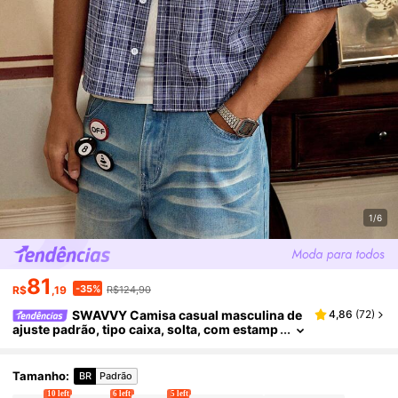
1/6
81
-35%
R$
,19
R$124,90
SWAVVY Camisa casual masculina de
4,86
(
72
)
ajuste padrão, tipo caixa, solta, com estamp
a xadrez e bordado em inglês, azul e roxo
Tamanho
:
BR
Padrão
10 left
6 left
5 left