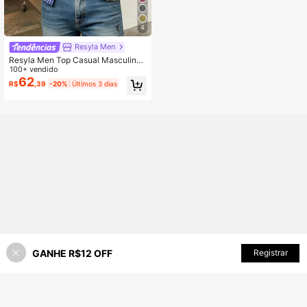
4
Resyla Men
Resyla Men Top Casual Masculina
de Manga Curta com Botões na Fre
100+ vendido
nte, Estampa Xadrez, para Uso Diári
62
R$
,39
-20%
Últimos 3 dias
o
GANHE R$12 OFF
Registrar
35% OFF!
ADICIONAR AO CARRINHO