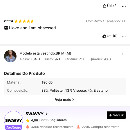
Útil
(2)
i***4
Cor: Roxo / Tamanho: XL
I
love
and
i
am
obsessed
Útil
(0)
Modelo está vestindo:
BR M (M)
Altura:
184.0
Busto:
97.0
Cintura:
71.0
Quadris:
98.0
Detalhes Do Produto
331K Seguidores
4,86
Material:
Tecido
Composição:
83% Poliéster, 13% Viscose, 4% Elastano
331K Seguidores
4,86
Veja mais
SWAVVY
Seguir
331K Seguidores
4,86
w***6
pago
1 dia atrás
430K Vendido recentemente
220K Compra recorrente