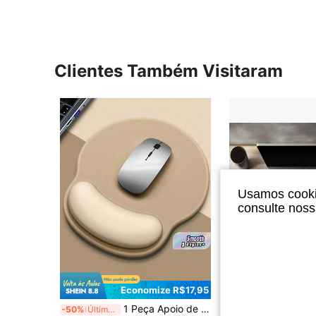
Clientes Também Visitaram
Usamos cookie
consulte nos
Economize R$17,95
1 Peça Apoio de Pulso Ergonômico para Mouse, Base de Borracha Antiderrapante, Adequado para Mulheres e Homens
Luckybutterfly 1 Peça Mouse Pad com Design de Gato e Céu Estrelado de Van Gogh, Tapete de Mesa de T
-50%
Últimos 2 dias
-8%
Últimos 3 dias