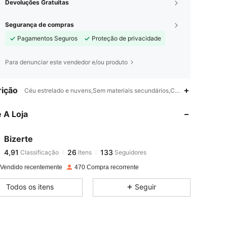
Devoluções Gratuitas
Segurança de compras
Pagamentos Seguros
Proteção de privacidade
Para denunciar este vendedor e/ou produto
4,91
26
133
ição
Céu estrelado e nuvens,Sem materiais secundários,Céu estrelado e nu
4,91
26
133
 A Loja
4,91
26
133
4,91
26
133
Bizerte
4,91
26
133
Classificação
Itens
Seguidores
.***.
seguido
1 dia atrás
4,91
26
133
 Vendido recentemente
470 Compra recorrente
4,91
26
133
Todos os itens
Seguir
4,91
26
133
4,91
26
133
4,91
26
133