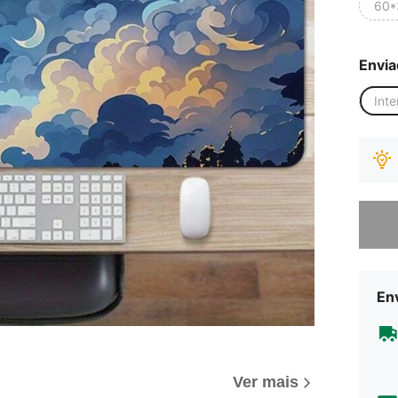
60*
Envia
Inte
Desculp
Env
Ver mais