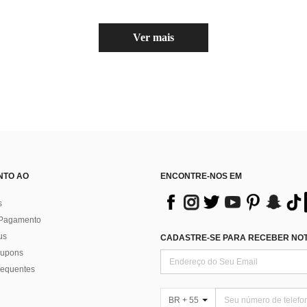
Ver mais
NTO AO
ENCONTRE-NOS EM
s
 Pagamento
us
CADASTRE-SE PARA RECEBER NOTÍ
 cupons
requentes
BR + 55