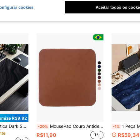
R$21,24
R$34,55
onfigurar cookies
Aceitar todos os cooki
omize R$9,92
a Textura 3D de "Areia Movediça Escura". Bordas Costuradas e Base de Borracha Antiderrapante. Adequado para Uso em Escritório, Escola ou Casa.
MousePad Couro Antiderrapante Costurado Premium
1 Peça Mouse Pad Céu Estrelado Profundo & Estrelas Cintilantes – Um Tapete de
-20%
-1%
nte
R$11,90
R$59,34