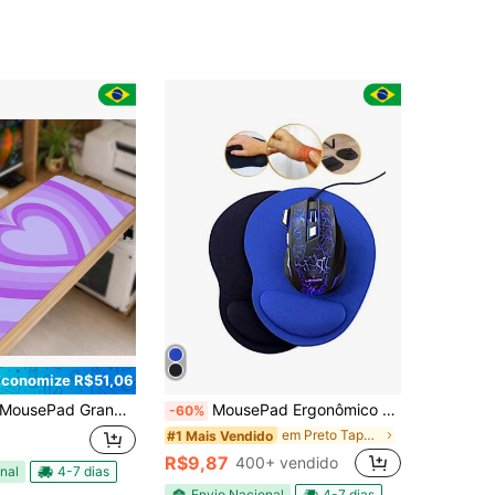
Economize R$51,06
ousePad Grande Estampa Corações Desk Pad 80x30 ou 25x18cm Base Antiderrapante
MousePad Ergonômico Gamer Escritório Profissional Antiderrapante Preto/Azul
-60%
em Preto Tapete de rato
#1 Mais Vendido
R$9,87
400+ vendido
nal
4-7 dias
Envio Nacional
4-7 dias