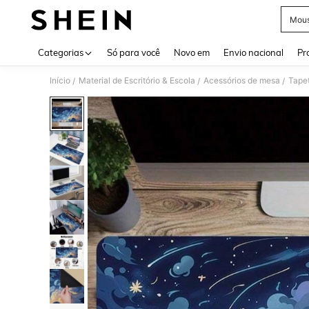
Mous
Use up 
Categorias
Só para você
Novo em
Envio nacional
Pr
Início
Material de Escritório & Escola
Acessórios de mesa
Tape
/
/
/