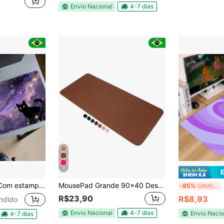
Envio Nacional
4-7 dias
7
l Com Céu Místico Colorido Para Escritório
MousePad Grande 90x40 Desk Pad Couro Gamer Office
M
-85%
Últimos 3 dias
R$23,90
R$8,93
ndido
Envio Nacional
4-7 dias
Envio Nacio
4-7 dias