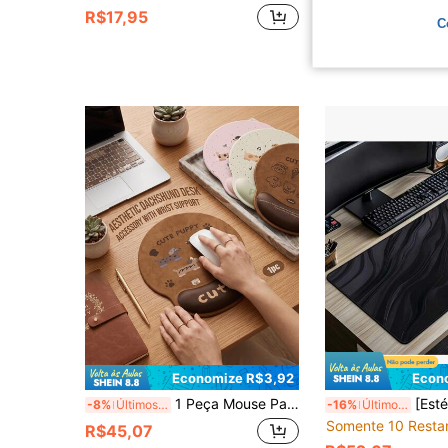
R$17,95
R$45,07
C
Economize R$3,92
Econ
1 Peça Mouse Pad Ergonômico com Estampa Fofa de Dachshund de Desenho Animado com Apoio de Pulso, Espuma de Memória Anti-Fadiga Alívio da Dor Antiderrapante Mouse Pad Macio, Acessório de Mesa Estético de Filhote, Adequado para Escritório, Casa, Computador, Laptop, Estudante, Uso Diário de Adolescente
[Estética Dark Souls] Mouse Pad Gamer Extra-Grande | Apresenta um
-8%
Últimos 3 dias
-16%
Últimos 3 dias
Somente 10 Resta
R$45,07