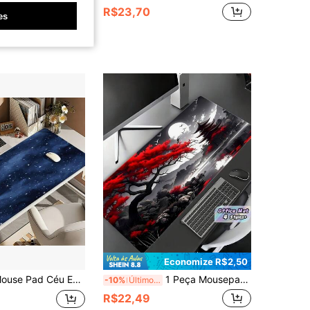
R$23,70
es
Economize R$2,50
 Mesa de Borracha Durável e Lavável. Perfeito como Acessório de Mesa para Escritório, Escola ou Casa; Um Excelente Presente para Fãs e Amigos.
1 Peça Mousepad Grande Vermelho Brilhante com Base de Borracha Antiderrapante e Superfície Suave, Tapete de Computador para Jogos, Escritório, Casa, Laptop, Teclado, Escrivaninha, Presente de Feriado para Homens e Mulheres, Halloween
-10%
Últimos 3 dias
R$22,49