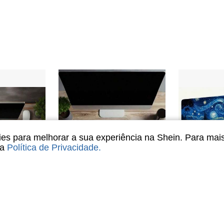
s para melhorar a sua experiência na Shein. Para mai
sa
Política de Privacidade
.
eclado Expandido, Impressão de Alta Definição, Estilo Minimalista, Superfície Preta, Acessório de Escritório e Jogos, Acessórios de Mesa de Escritório, Suprimentos de Escritório, Acessórios de Mesa de Escritório, Mouse Pad para Mesa
1 Peça Tapete de Mouse Extra Grande Estendido com Base de Borracha Antiderrapante Lavável, Estampa de Nuvem de Estrela Antiderrapante para Jogos, Acessórios de Escritório e Computador Doméstico, Suprimentos de Escritório, Tapete de Mesa Grande
Mou
-36%
-15%
Últimos 3 dias