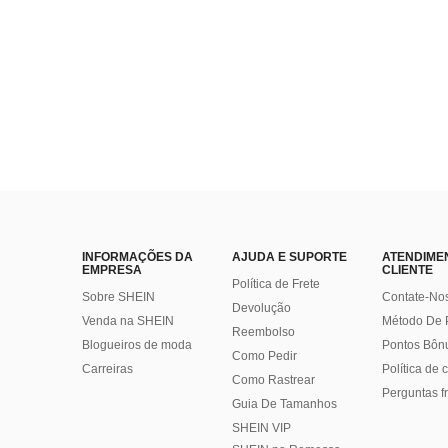
INFORMAÇÕES DA
AJUDA E SUPORTE
ATENDIME
EMPRESA
CLIENTE
Política de Frete
Sobre SHEIN
Contate-No
Devolução
Venda na SHEIN
Método De
Reembolso
Blogueiros de moda
Pontos Bôn
Como Pedir
Carreiras
Política de
Como Rastrear
Perguntas f
Guia De Tamanhos
SHEIN VIP