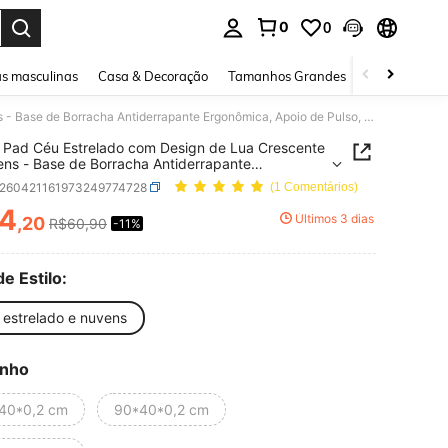
0
0
ar. Press Enter to select.
s masculinas
Casa & Decoração
Tamanhos Grandes
Joias e acessó
Mouse Pad Céu Estrelado com Design de Lua Crescente & Nuvens - Base de Borracha Antiderrapante Ergonômica, Apoio de Pulso, Superfície de Tecido Durável - 11,8x31,5 Polegadas Decoração de Escritório & Casa, Mousepad Antiderrapante | Mousepad Artístico | Mousepad de Textura Suave
Pad Céu Estrelado com Design de Lua Crescente
ns - Base de Borracha Antiderrapante
mica, Apoio de Pulso, Superfície de Tecido
s260421161973249774728
(1 Comentários)
l - 11,8x31,5 Polegadas Decoração de Escritório
, Mousepad Antiderrapante | Mousepad Artístico
4
Últimos 3 dias
,20
R$60,90
-11%
ICE AND AVAILABILITY
epad de Textura Suave
de Estilo:
 estrelado e nuvens
nho
40*0,2 cm
90*40*0,2 cm