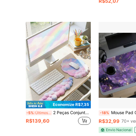
R$52,07
Economize R$7,35
2 Peças Conjunto de Apoio de Pulso em Formato de Nuvem, Apoio de Pulso Ergonômico Macio de Espuma de Memória para Teclado e Mouse, Almofada Confortável para Escritório, Jogos e Suprimentos Escolares
Mouse Pad Com estampa de Gato Gatinho Anima
-5%
Últimos 3 dias
-18%
R$139,60
R$32,99
70+ ve
Envio Nacional