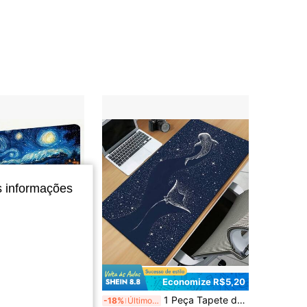
s informações
Economize R$3,75
Economize R$5,20
se Pad de Mesa Gamer Van Gogh Noite Estrelada, Impressão de Arte Redemoinho Azul e Amarelo, Base de Borracha Antiderrapante, Tapete Retangular, Adequado para Computador, Laptop, Escritório em Casa, Impressão de Alta Qualidade, Presente de Aniversário e Natal para Amantes de Arte
1 Peça Tapete de Mesa com Estampa de Tubarão-Baleia - Mousepad Gamer XXL, Tapete Multiuso para Teclado, Base de Borracha Durável, Design de Céu Estrelado, Adequado para Escritório e Casa, Presente Perfeito para Família e Amigos, Mousepad
-18%
Últimos 3 dias