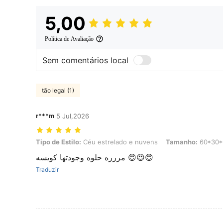
5,00
Política de Avaliação
Sem comentários local
tão legal (1)
r***m
5 Jul,2026
Tipo de Estilo: Céu estrelado e nuvens, Tamanho: 60*30*0,2 cm
Tipo de Estilo:
Céu estrelado e nuvens
Tamanho:
60*30*
مررره حلوه وجودتها كويسه 😍😍😍
Traduzir