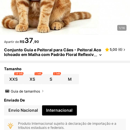
1/16
37
R$
,90
Apartir de
Conjunto Guia e Peitoral para Cães - Peitoral Aco
5,00
(
6
)
lchoado em Malha com Padrão Floral Reflexiv
o Resistente a Todas as Condições Climática
s, Sem Puxão, para Gatos, Filhotes e Cães de Tam
anhos Extra Pequeno, Pequeno, Médio e Grande
Tamanho
10 left
5 left
1 left
XXS
XS
S
M
Guia de tamanhos
Enviado De
Envio Nacional
Internacional
Produto Internacional sujeito à declaração de importação e a
tributos estaduais e federais.