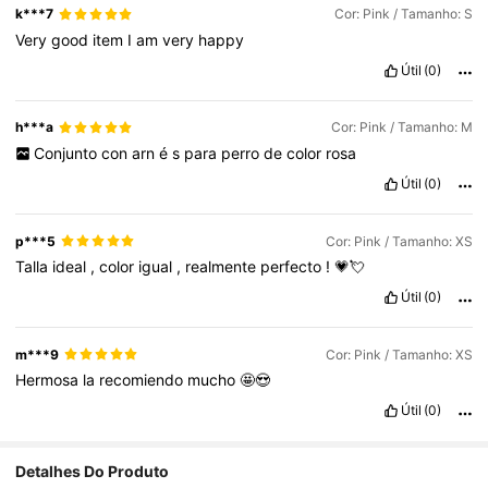
k***7
Cor: Pink / Tamanho: S
Very
good
item
I
am
very
happy
Útil
(0)
h***a
Cor: Pink / Tamanho: M
Conjunto
con
arn
é
s
para
perro
de
color
rosa
Útil
(0)
p***5
Cor: Pink / Tamanho: XS
Talla
ideal
,
color
igual
,
realmente
perfecto
!
💗💘
Útil
(0)
m***9
Cor: Pink / Tamanho: XS
Hermosa
la
recomiendo
mucho
🤩😍
Útil
(0)
Detalhes Do Produto