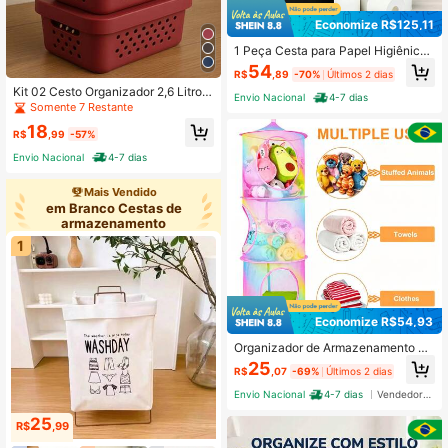
Economize R$125,11
1 Peça Cesta para Papel Higiênico
- Armazenamento de Papel Higiêni
54
R$
,89
-70%
Últimos 2 dias
co - O Organizador de Banheiro Def
Kit 02 Cesto Organizador 2,6 Litros
initivo - Cesta de Armazenamento
Envio Nacional
4-7 dias
C/Tampa Caixa Organizadora Multi
de Bambu, Cesta Organizadora de
Somente 7 Restante
uso Varias Cores - Mixx Nova
Papel Higiênico, Suporte de Acessó
18
rios de Banheiro - Lixeira de Papel
R$
,99
-57%
Higiênico
Envio Nacional
4-7 dias
Mais Vendido
em Branco Cestas de
armazenamento
1
Economize R$54,93
Organizador de Armazenamento Su
spenso 3 Camadas Malha Respiráv
25
R$
,07
-69%
Últimos 2 dias
el Cilíndrica | Cesto Dobrável Empil
hável Multiusos Estilo Vintage para
Envio Nacional
4-7 dias
Vendedor Indicado
Quarto Lavanderia Armazenamento
de Brinquedos Pelúcias e Secagem
25
R$
,99
de Roupas Íntimas