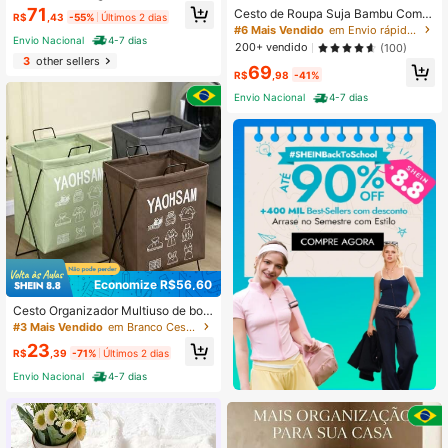
bu com Forro Tecido Decorativo Ta
71
Cesto de Roupa Suja Bambu Com T
R$
,43
-55%
Últimos 2 dias
manho P, M e G Branco e Marrom D
ampa e Alças 50 Litros Grande Org
#6 Mais Vendido
em Envio rápido Cestas de armazenamento
ark
Envio Nacional
4-7 dias
anizador Multiuso Lavanderia
200+ vendido
(100)
3
other sellers
69
R$
,98
-41%
Envio Nacional
4-7 dias
Economize R$56,60
Cesto Organizador Multiuso de bon
eca Brinquedo Dobrável Roupas Su
#3 Mais Vendido
em Branco Cestas de armazenamento
jas de Lavanderia Dobrável em Poli
23
éster 35x25x55cm
R$
,39
-71%
Últimos 2 dias
Envio Nacional
4-7 dias