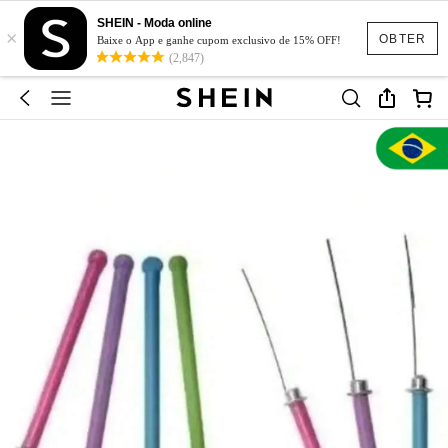
SHEIN - Moda online
×
OBTER
Baixe o App e ganhe cupom exclusivo de 15% OFF!
(2,847)