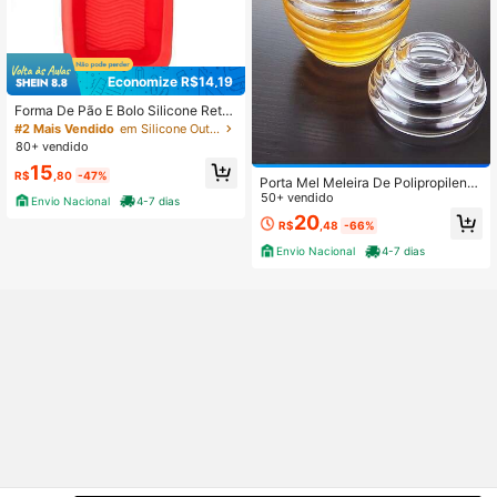
Economize R$14,19
Forma De Pão E Bolo Silicone Reta
ngular Cozinha Prática 24x13 cm
#2 Mais Vendido
em Silicone Outros utensílios
80+ vendido
15
R$
,80
-47%
Porta Mel Meleira De Polipropileno
Colméia Porta Mel Design Sofistica
50+ vendido
Envio Nacional
4-7 dias
do Dosadora 223ml
20
R$
,48
-66%
Envio Nacional
4-7 dias