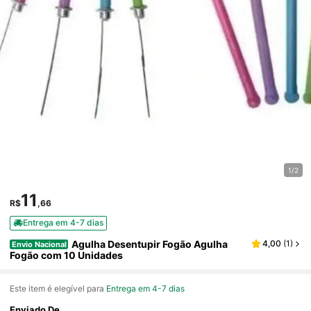
1/2
11
R$
,66
Entrega em 4-7 dias
Agulha Desentupir Fogão Agulha
4,00
(
1
)
Envio Nacional
Fogão com 10 Unidades
Este item é elegível para
Entrega em 4-7 dias
Enviado De