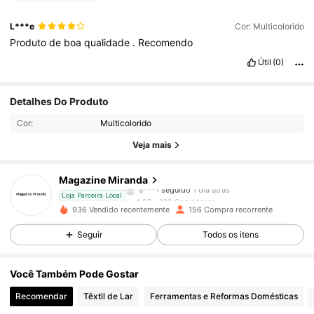
L***e
Cor: Multicolorido
Produto
de
boa
qualidade
.
Recomendo
Útil
(0)
182 Seguidores
4,83
Detalhes Do Produto
Cor:
Multicolorido
182 Seguidores
4,83
Veja mais
182 Seguidores
4,83
Magazine Miranda
182 Seguidores
4,83
Loja Parceira Local
936 Vendido recentemente
156 Compra recorrente
182 Seguidores
4,83
Seguir
Todos os itens
182 Seguidores
4,83
Você Também Pode Gostar
Recomendar
Têxtil de Lar
Ferramentas e Reformas Domésticas
182 Seguidores
4,83