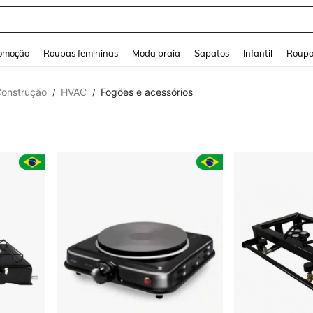
a Jeans Feminina
and down arrow keys to navigate search Buscas recentes and Pesquisar e Encontr
omoção
Roupas femininas
Moda praia
Sapatos
Infantil
Roupa
Construção
HVAC
Fogões e acessórios
/
/