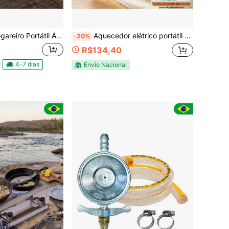
o Portátil Átomo NTK em Aço Inoxidável com Ignição Eletrônica Camping
Aquecedor elétrico portátil multifuncional: Ideal para aquecimento diário e secagem de roupas - perfeito para uso no escritório, quarto e em casa ,Aquecedor elétrico portátil multifuncional+Pastilhas efervescentes para máquinas de lavar opcionais (1 pastilha/2 pastilhas/6 pastilhas/12 pastilhas)
-20%
R$134,40
4-7 dias
Envio Nacional