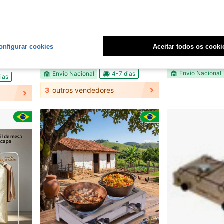
ing, Praia e Sítio
Regulador P/ Gás C/ Braçadeiras e Mangueira de 80cm.
Aquecedor elétrico portátil multif
-10%
-35%
Últimos 3 dias
onfigurar cookies
Aceitar todos os cooki
R$125,13
R$59,34
Envio Nacional
Envio Nacional
4-7 dias
ias
3
outros vendedores