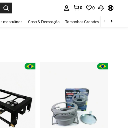
0
0
ar. Press Enter to select.
s masculinas
Casa & Decoração
Tamanhos Grandes
Joias e acessó