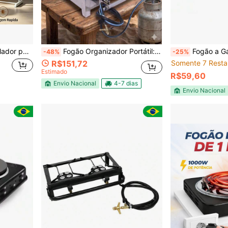
de Umidade para Temporada de Chuvas, Dormitório, Casa e Viagem, Portátil e Economiza Espaço
Fogão Organizador Portátil: Solução Completa para Cozinhar no Sítio, Praia ou Acampamento
Fogão a Gás Portátil 
-48%
-25%
R$151,72
Somente 7 Resta
Estimado
R$59,60
Envio Nacional
4-7 dias
Envio Nacional