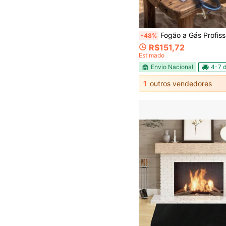
Fogão a Gás Profissional e Portátil com Mangueira e Registro -
-48%
R$151,72
Estimado
Envio Nacional
4-7 d
1
outros vendedores