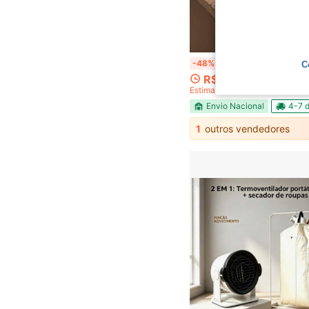
Fogão Organizador Multiuso de Cozinha para Camp
-48%
C
R$151,72
Estimado
Envio Nacional
4-7 d
1
outros vendedores