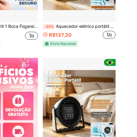
ogareiro Elétrico Camping 110/220w
Aquecedor elétrico portátil multifuncional: Ideal para aquecimento diário e secagem de roupas - perfeito para uso no escritório, quarto e em casa ,Aquecedor elétrico portátil multifuncional+Pastilhas efervescentes para máquinas de lavar opcionais (1 pastilha/2 pastilhas/6 pastilhas/12 pastilhas)
-20%
R$137,20
Envio Nacional