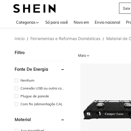
Calç
Use up 
Categorias
Só para você
Novo em
Envio nacional
Pr
Início
Ferramentas e Reformas Domésticas
Material de 
/
/
Filtro
Mais
Fonte De Energia
Nenhum
Conexão USB ou outra con
exão de energia CC
Plugue de parede
Com fio (alimentação CA)
Material
Aço Inoxidável