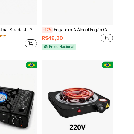
Fogão Semi-industrial Strada Jr. 2 Bocas Preto
Fogareiro A Álcool Fogão Camping Portátil Espiriteira Pesca
-17%
nte
R$49,00
Envio Nacional