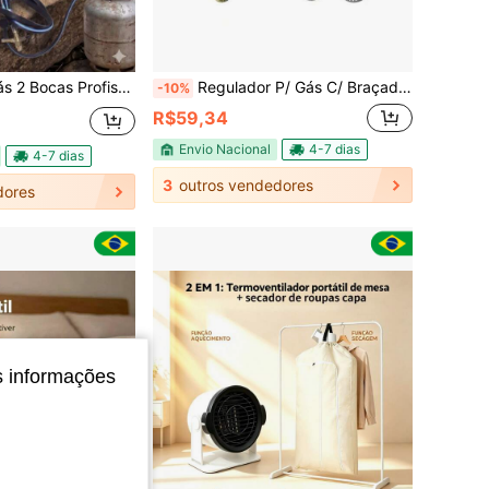
onal e Prático Acessório Portátil de Camping
Regulador P/ Gás C/ Braçadeiras e Mangueira de 80cm.
-10%
R$59,34
Envio Nacional
4-7 dias
4-7 dias
3
outros vendedores
dores
s informações