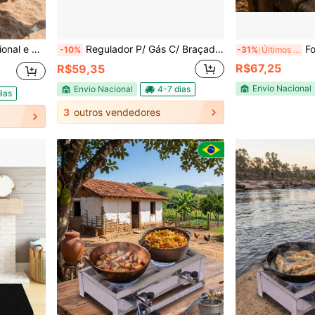
 Perfeito para Viagens
Regulador P/ Gás C/ Braçadeiras e Mangueira de 80cm.
Fogareir
-10%
-31%
Últimos 3 dias
R$67,25
R$59,35
Envio Nacional
Envio Nacional
4-7 dias
ias
3
outros vendedores