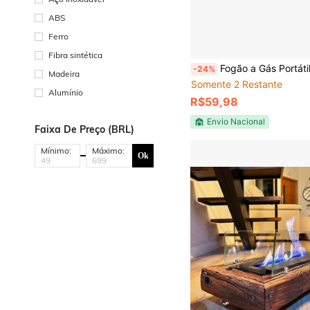
ABS
Ferro
Fibra sintética
em HVAC
#1 Mais Vendido
Fogão a Gás Portátil 2 Bocas Suzan Camp
-24%
Somente 2 Restante
Madeira
em HVAC
em HVAC
#1 Mais Vendido
#1 Mais Vendido
Alumínio
Somente 2 Restante
Somente 2 Restante
R$59,98
em HVAC
#1 Mais Vendido
Somente 2 Restante
Envio Nacional
Faixa De Preço (BRL)
Mínimo:
Máximo:
Ok