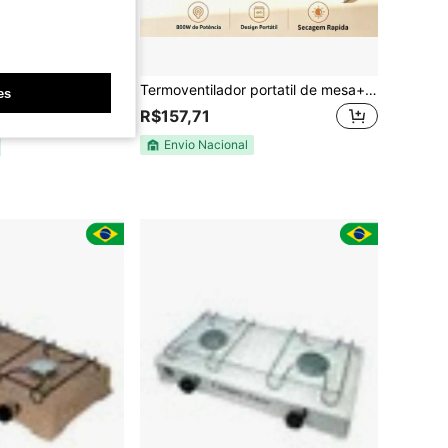
uncional: Ideal para aquecimento diário e secagem de roupas - perfeito para uso no escritório, quarto e em casa ,Aquecedor elétrico portátil multifuncional+Pastilhas efervescentes para máquinas de lavar opcionais (1 pastilha/2 pastilhas/6 pastilhas/12 pastilhas)
Termoventilador portatil de mesa+ secador de roupas capa,Secador Multifuncional para Roupas e Sapatos, Secador de Ar Estilo Guarda-Roupa, Remoção de Umidade para Temporada de Chuvas, Dormitório, Casa e Viagem, Portátil e Economiza Espaço
es
R$157,71
Envio Nacional