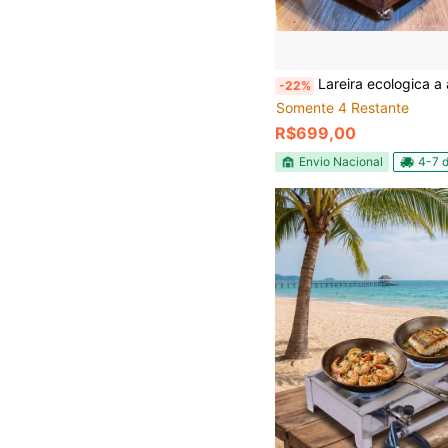
Lareira ecologica a alcool sem cheiro e sem fumaça port
-22%
Somente 4 Restante
R$699,00
Envio Nacional
4-7 d