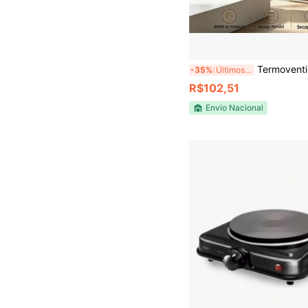
Termoventilador portatil de mesa+ secador de roupas capa,Secador Multifuncional para Roupas e Sapatos, Secador de Ar Estilo Guarda-Roupa, Remoção 
-35%
Últimos 3 dias
R$102,51
Envio Nacional