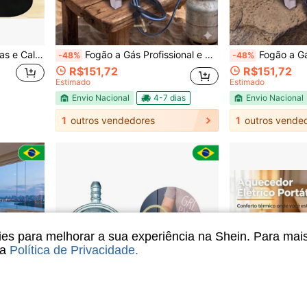
Tapete Resistente a Chamas e Calor para Lareira, Tapete Interno de Fibra de Vidro de Dupla Camada para Lareira, Tapete Grande Redondo de Canto para Fogueira Externa
Fogão a Gás Profissional e Portátil com Mangueira e Registro - Perfeito para Viagens
Fogão a Gás 2 Bocas Profissi
-48%
-48%
R$151,72
R$151,72
Estimado
Estimado
Envio Nacional
4-7 dias
Envio Nacional
1
outros vendedores
1
outros vende
s para melhorar a sua experiência na Shein. Para mai
sa
Política de Privacidade
.