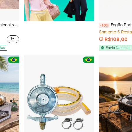
atil madeira cruzeta
Fogão Portátil para Camping a G
-10%
Somente 5 Resta
R$108,00
ias
Envio Nacional