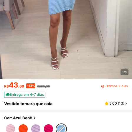
1/3
43
-51%
Últimos 2 dias
R$
,69
R$89,99
Entrega em 4-7 dias
Vestido tomara que caia
5,00
(
13
)
Cor: Azul Bebê