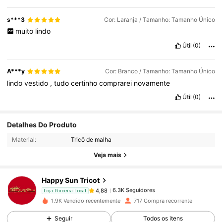
s***3
Cor: Laranja / Tamanho: Tamanho Único
muito
lindo
Útil
(0)
A***y
Cor: Branco / Tamanho: Tamanho Único
lindo
vestido
,
tudo
certinho
comprarei
novamente
Útil
(0)
6.3K Seguidores
4,88
Detalhes Do Produto
Material:
Tricô de malha
6.3K Seguidores
4,88
Veja mais
Happy Sun Tricot
6.3K Seguidores
4,88
Loja Parceira Local
j***e
pago
1 dia atrás
1.9K Vendido recentemente
717 Compra recorrente
6.3K Seguidores
4,88
Seguir
Todos os itens