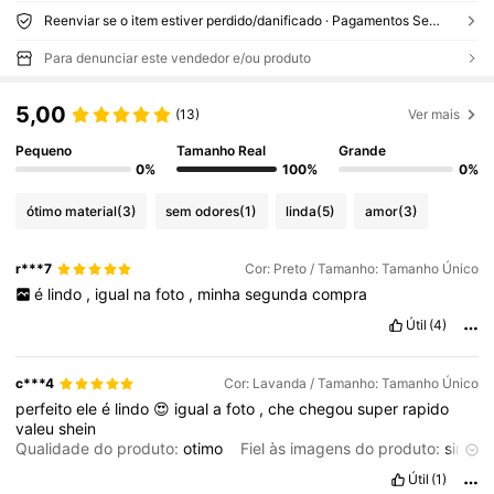
Reenviar se o item estiver perdido/danificado · Pagamentos Seguros · Proteção de privacidade
Para denunciar este vendedor e/ou produto
5,00
(13)
Ver mais
Pequeno
Tamanho Real
Grande
0%
100%
0%
ótimo material
(3)
sem odores
(1)
linda
(5)
amor
(3)
r***7
Cor: Preto / Tamanho: Tamanho Único
é
lindo
,
igual
na
foto
,
minha
segunda
compra
Útil
(4)
c***4
Cor: Lavanda / Tamanho: Tamanho Único
perfeito
ele
é
lindo
😍
igual
a
foto
,
che
chegou
super
rapido
valeu
shein
Qualidade do produto:
otimo
Fiel às imagens do produto:
sim
Descrição do cheiro:
sem
cheiro
Material do tecido:
trico
ô
Útil
(1)