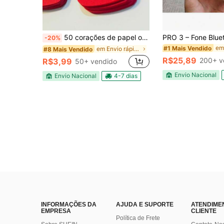
50 corações de papel offset para decorações, surpresas, dia dos namorados, presente, NATAL
-20%
#1 Mais Vendido
em Envio rápido Outras lembrancinhas de festa
#8 Mais Vendido
R$25,89
200+ v
R$3,99
50+ vendido
Envio Nacional
Envio Nacional
4-7 dias
INFORMAÇÕES DA
AJUDA E SUPORTE
ATENDIME
EMPRESA
CLIENTE
Política de Frete