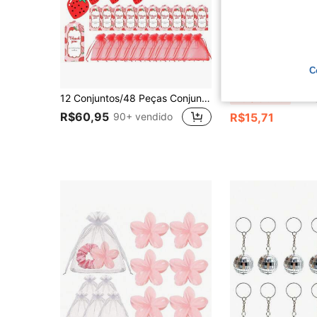
C
12 Conjuntos/48 Peças Conjunto de Presente de Equipe Morango Fofo, Incluindo 12 Canetas Esferográficas de Morango, 12 Cartões de Saudação, 12 Chaveiros de Morango e 12 Sacolas de Presente, Adequado para Equipes de Funcionários, Voluntários, Enfermeiras, Professores, Colegas e Presentes de Aposentadoria
12 Peças Pulseiras de Festa Estampa de Morango, Decorações de Fe
-25%
Últimos 3 dias
R$60,95
90+ vendido
R$15,71