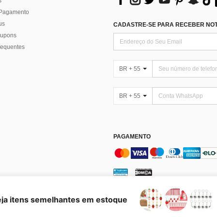
s
 Pagamento
us
CADASTRE-SE PARA RECEBER NOTÍ
 cupons
requentes
BR + 55
BR + 55
PAGAMENTO
enciar Cookies
eja itens semelhantes em estoque
es