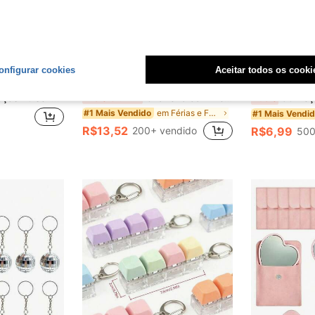
onfigurar cookies
Aceitar todos os cooki
Economize R$3,38
sta de Aniversário de 1 Ano Suco de Morango, Festa de Chá de Bebê Morango Festa de Aniversário de 1 Ano Doce, Festa de Morango Festa de Verão
Chaveiro com Decoração de Flor Fashionável 3,6cm/1,41in, Presente do Dia das Mães, Dia de São Patrício, Presente Requintado de Aniversário, Acessório de Bolsa, Pingente de Decoração Essencial para Feriados
50 Peças Conjunto de Pintura em Aquarela, Papel de Aquarel
-20%
Últimos 3 dias
-30%
em Férias e Festas Pacotes de lembrancinhas de fes
#1 Mais Vendido
#1 Mais Vendi
R$13,52
200+ vendido
R$6,99
500