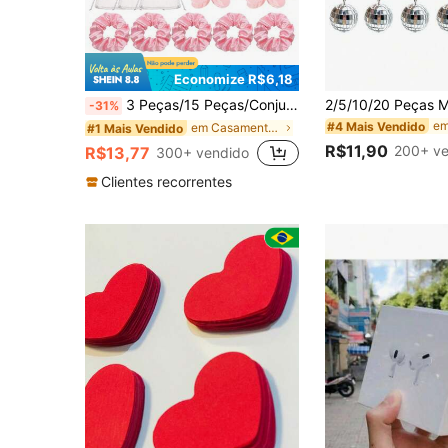
Economize R$6,18
3 Peças/15 Peças/Conjunto Presentes de Despedida de Solteira, Presentes de Proposta de Dama de Honra, incluindo Presilhas de Garra Floral, Tiaras de Cetim, Sacolas de Organza, Adequado para Casamentos, Propostas, Aniversários, Festas de Despedida de Solteira e Presentes de Aniversário
-31%
#4 Mais Vendido
em Casamento Lembrancinhas de festa
#1 Mais Vendido
R$11,90
200+ ve
R$13,77
300+ vendido
Clientes recorrentes