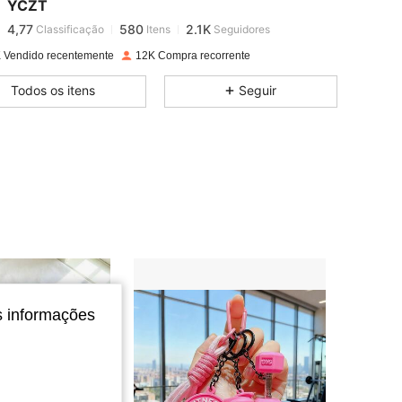
YCZT
4,77
580
2.1K
Classificação
Itens
Seguidores
 Vendido recentemente
12K Compra recorrente
4,77
580
2.1K
Todos os itens
Seguir
4,77
580
2.1K
4,77
580
2.1K
4,77
580
2.1K
4,77
580
2.1K
s informações
4,77
580
2.1K