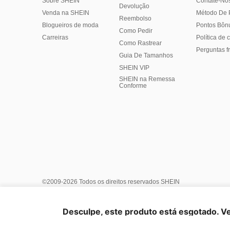
Sobre SHEIN
Contate-No
Devolução
Venda na SHEIN
Método De
Reembolso
Blogueiros de moda
Pontos Bôn
Como Pedir
Carreiras
Política de
Como Rastrear
Perguntas f
Guia De Tamanhos
SHEIN VIP
SHEIN na Remessa
Conforme
©2009-2026 Todos os direitos reservados SHEIN
Centro de Privacidade
Política de Privacidade e Cookies
Ger
Termos e condições
Regras de IP do Marketplace
Aviso IP
Desculpe, este produto está esgotado. V
Informações da Empresa
Escolha do anúncio
United Stat