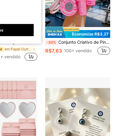
4,77
580
2.1K
es
Economize R$3,00
Economize R$3,27
a, Páginas para Colorir, Pintura em Aquarela DIY e Rabiscos (Inclui 1 Cartão para Colorir, 1 Caneta, 1 Tinta Semi-Seca de Quatro Cores)
Conjunto Criativo de Pingente de Fitness DIY, Design de Alta Qualidade, Pingente de Haltere Destacável, Pingente de Mochila para Casais, Pingente de Mochila de Kettlebell de Fitness Multifuncional e na Moda, Unissex, Adequado para Entusiastas de Fitness, Melhor Opção para Presentes de Feriados.
-30%
em Papel Outras lembrancinhas de festa
do
R$7,63
100+ vendido
+ vendido