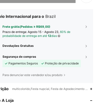
io Internacional para o
Brazil
Frete grátis(Pedidos ≥ R$69,00)
Prazo de entrega:
Agosto 15 - Agosto 23,
60% de
probabilidade de entrega em até
12
dias
Devoluções Gratuitas
Segurança de compras
Pagamentos Seguros
Proteção de privacidade
Para denunciar este vendedor e/ou produto
ição
multicolorido,Festa nupcial, Festa de Agradecimento da Equipe,Aço Ino
4,77
580
2.1K
 A Loja
4,77
580
2.1K