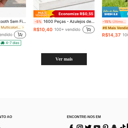
Economize R$0,55
PRO 3 – Fone Bluetooth Sem Fio com Cancelamento de Ruído e Janela Pop-Up para iOS e Android
1600 Peças - Azulejos de Espelho de Vidro Real, Adesivos de Espelho Autoadesivos, Mini Espelhos Quadrados para Artesanato, Decoração Doméstica, Decorações de Festa de Discoteca, Bolas de Discoteca DIY, Vasos, Copos, Molduras de Fotos (5 x 5 mm e 10x10 mm)
10
-5%
-15%
Últimos 3 dias
em Multicolorido Outras lembrancinhas de festa
#6 Mais Vendi
R$10,40
100+ vendido
endido
R$14,37
10
4-7 dias
Ver mais
NTO AO
ENCONTRE-NOS EM