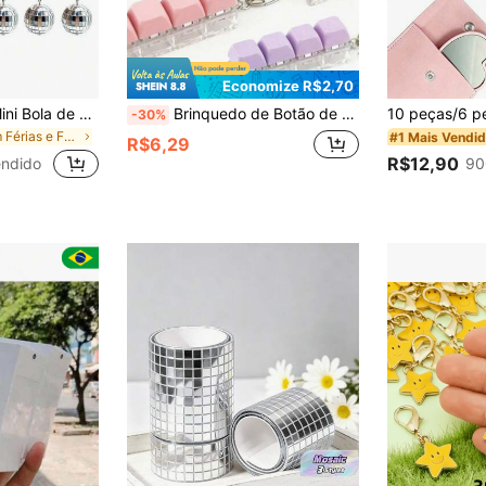
Economize R$2,70
2/5/10/20 Peças Mini Bola de Discoteca Chaveiro Brilhante, Anel de Chaveiro, Encanto de Bolsa e Mochila, Pingente de Telefone, Presente para Mulheres, Presente de Casamento, Presente de Festa, Presente de Aniversário
Brinquedo de Botão de Alívio de Estresse Cubo Mágico de 4 Teclas, Ornamento Pendente de Teclado Criativo, Chaveiro de Carro, Charm de Bolsa, Acessório de Chave, Chaveiro de Alívio de Estresse para Adultos em Formato de Teclado, Chaveiro de Alívio de Estresse Tátil, Pendente de Chave de Alívio de Estresse Calmante, Chaveiro de Zíper para Foco e Relaxamento, Adequado como Presente de Aniversário, Lembrancinha de Festa, Presente de Feriado. Cordão Estilo Gótico Y2K com Porta-Cartão de Identificação, Decoração de Interior de Carro, Acessório de Bolsa - Macio, Volta às Aulas, Brinquedo de Desabafo, Produto de Conforto Emocional
-30%
em Férias e Festas Pacotes de lembrancinhas de fes
#1 Mais Vendi
R$6,29
R$12,90
ndido
90