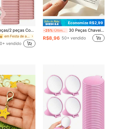
Economize R$2,99
10 peças/6 peças/2 peças Conjunto de Espelho de Maquiagem em Formato de Coração & Bolsa de Cosméticos, Espelho de Maquiagem de Vidro Rosa com Bolsa de Cosméticos Elegante Combinando, Conjunto de Espelho de Maquiagem Portátil, Adequado para Mulheres, Presente de Festa, Aniversário de Mulheres, Presente de Feriado, Presente de Noiva, Etc., Estético
30 Peças Chaveiros Olho Grego Clássico Turco | Inclui Cartão e Chaveiro | Cartão de Bênção Exclusivo | Adequado para Presentes de Equipe, Presentes de Colegas de Trabalho, Decoração de Embalagem, Decoração de Carteira, Decoração de Chaves de Casa, Presentes de Natal, Presentes de Ação de Graças | Lembrancinhas de Festa
-25%
Últimos 3 dias
em Festa de aniversário Outras lembrancinhas de fe
do
R$8,96
50+ vendido
0+ vendido