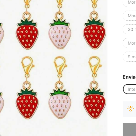
Mor
Mor
30 
Mor
9 m
Envia
Inte
Desculp