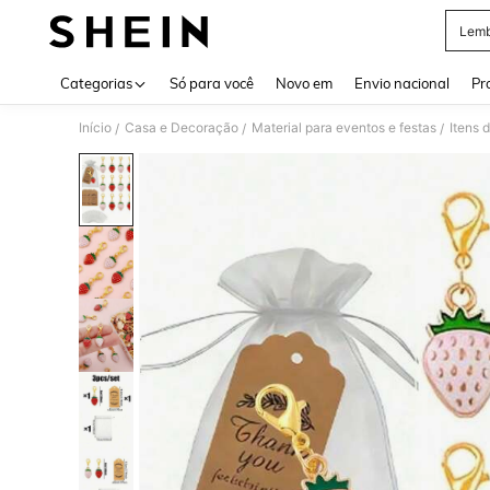
Lemb
Use up 
Categorias
Só para você
Novo em
Envio nacional
Pr
Início
Casa e Decoração
Material para eventos e festas
Itens 
/
/
/