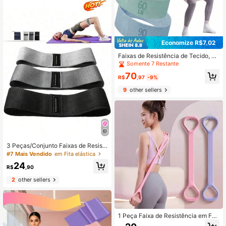
Economize R$7,02
Faixas de Resistência de Tecido, Fa
ixas de Resistência para Yoga, Pilat
Somente 7 Restante
es e Reabilitação para Pernas e Glú
70
teos, Faixas de Fitness Elásticas
R$
,97
-9%
9
other sellers
3 Peças/Conjunto Faixas de Resist
ência, Faixas Elásticas para Quadril,
#7 Mais Vendido
em Fita elástica
Faixas Largas para Bumbum para A
24
gachamentos, Ativação de Glúteos,
R$
,90
Exercícios de Fitness, Adequado pa
2
other sellers
ra Academia, Exercícios ao Ar Livre
1 Peça Faixa de Resistência em For
ma de 8, Abertura de Costas e Trein