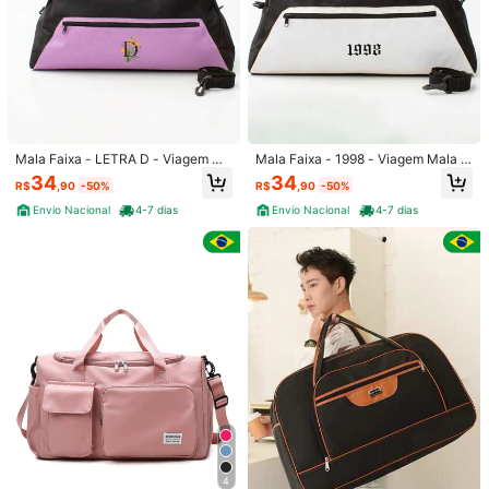
Mala Faixa - LETRA D - Viagem Ma
Mala Faixa - 1998 - Viagem Mala U
la Unissex Resistente Fitness
nissex Resistente Fitness
34
34
R$
,90
-50%
R$
,90
-50%
Envio Nacional
4-7 dias
Envio Nacional
4-7 dias
1/5
34
-50%
R$
,90
R$69,90
Entrega em 4-7 dias
Mala Faixa - 1999 - Viagem Mala Unissex Resistente Fitness
Este item é elegível para
Entrega em 4-7 dias
Enviado De
4