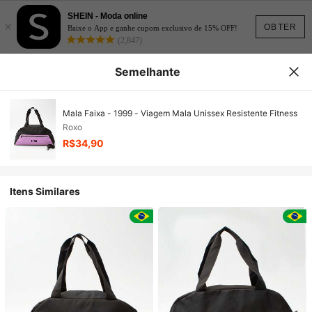
SHEIN - Moda online
×
OBTER
Baixe o App e ganhe cupom exclusivo de 15% OFF!
(2,847)
Semelhante
Mala Faixa - 1999 - Viagem Mala Unissex Resistente Fitness
Roxo
R$34,90
Itens Similares