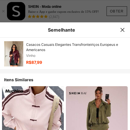
SHEIN - Moda online
×
OBTER
Baixe o App e ganhe cupom exclusivo de 15% OFF!
(2,847)
Semelhante
Casacos Casuais Elegantes Transfronteiriços Europeus e
Americanos
Vinho
R$87,99
Itens Similares