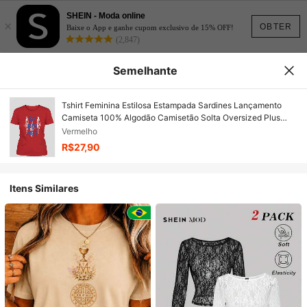
SHEIN - Moda online
×
OBTER
Baixe o App e ganhe cupom exclusivo de 15% OFF!
(2,847)
Semelhante
Tshirt Feminina Estilosa Estampada Sardines Lançamento
Camiseta 100% Algodão Camisetão Solta Oversized Plus
Size Camiseta - Maresia
Vermelho
R$27,90
Itens Similares