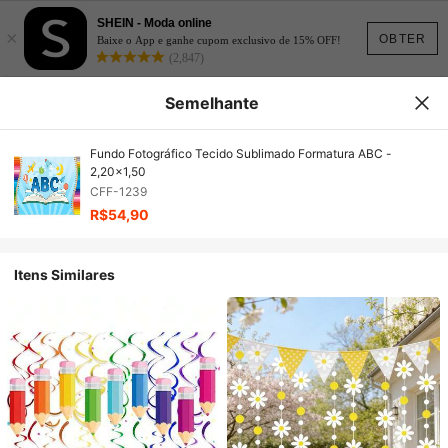
SHEIN - Moda online
×
OBTER
Baixe o App e ganhe cupom exclusivo de 15% OFF!
(2,847)
Semelhante
Fundo Fotográfico Tecido Sublimado Formatura ABC -
2,20x1,50
CFF-1239
R$54,90
Itens Similares