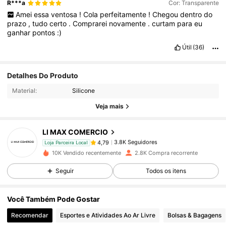
R***a
Cor: Transparente
Amei
essa
ventosa
!
Cola
perfeitamente
!
Chegou
dentro
do
prazo
,
tudo
certo
.
Comprarei
novamente
.
curtam
para
eu
ganhar
pontos
:)
Útil
(36)
3.8K Seguidores
4,79
Detalhes Do Produto
Material:
Silicone
3.8K Seguidores
4,79
Veja mais
LI MAX COMERCIO
3.8K Seguidores
4,79
n***a
pago
1 dia atrás
Loja Parceira Local
10K Vendido recentemente
2.8K Compra recorrente
3.8K Seguidores
4,79
Seguir
Todos os itens
Você Também Pode Gostar
3.8K Seguidores
4,79
Recomendar
Esportes e Atividades Ao Ar Livre
Bolsas & Bagagens