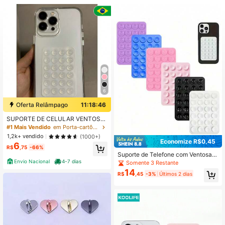
3.8K Seguidores
4,79
3.8K Seguidores
4,79
3.8K Seguidores
4,79
6
Oferta Relâmpago
11:18:46
3.8K Seguidores
4,79
SUPORTE DE CELULAR VENTOSA
POP PREMIUM
#1 Mais Vendido
em Porta-cartões adesivos
1,2k+ vendido
(1000+)
Economize R$0,45
3.8K Seguidores
4,79
6
R$
,75
-66%
Suporte de Telefone com Ventosa d
e Silicone, Suporte de Telefone Ade
Envio Nacional
4-7 dias
Somente 3 Restante
sivo, Almofada de Sucção Portátil A
14
R$
,45
-3%
Últimos 2 dias
ntiderrapante, Acessório Universal
3.8K Seguidores
4,79
de Telefone para Selfie e Banheiro