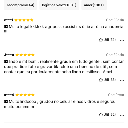
recompraria
(44)
logística veloz
(100+)
amor
(100+)
e***i
Cor: Fúcsia
Muita
legal
kkkkkk
agr
posso
assistir
s
é
rie
at
é
na
academia
!!!!
Útil
(74)
J***a
Cor: Fúcsia
lindo
e
mt
bom
,
realmente
gruda
em
tudo
gente
,
sem
contar
que
pra
tirar
foto
e
gravar
tik
tok
é
uma
bencao
de
util
,
sem
contar
que
eu
particularmente
acho
lindo
e
estiloso
.
Amei
Útil
(65)
a***4
Cor: Preto
Muito
lindoooo
,
grudou
no
celular
e
nos
vidros
e
segurou
muito
bemmmm
Útil
(52)