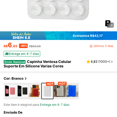
1/8
Economize R$43,17
6
-86%
Últimos 2 dias
R$
,83
R$50,00
Entrega em 4-7 dias
Capinha Ventosa Celular
4,82
(
1000+
)
Envio Nacional
Suporte Em Silicone Varias Cores
Cor: Branco
Este item é elegível para
Entrega em 4-7 dias
Enviado De