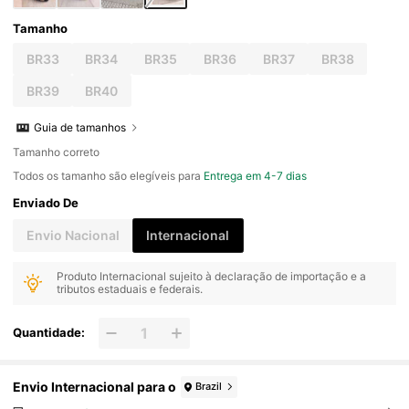
Tamanho
BR33
BR34
BR35
BR36
BR37
BR38
BR39
BR40
Guia de tamanhos
Tamanho correto
Todos os tamanho são elegíveis para
Entrega em 4-7 dias
Enviado De
Envio Nacional
Internacional
Produto Internacional sujeito à declaração de importação e a
tributos estaduais e federais.
Quantidade:
Envio Internacional para o
Brazil