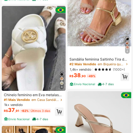
4
Sandália feminina Saltinho Tira de
Strass Brilho Luxo Calce Fácil Conf
#2 Mais Vendido
em Biqueira quadrada Sandálias Femininas
ortável Fivela
1,4k+ vendido
(1000+)
38
R$
,90
-49%
Envio Nacional
4-7 dias
4
Chinelo feminino em Eva metalassê
Leve Confortável Macio
#1 Mais Vendido
em Casa Sandálias Femininas
1k+ vendido
37
R$
,91
-62%
Últimos 3 dias
Envio Nacional
4-7 dias