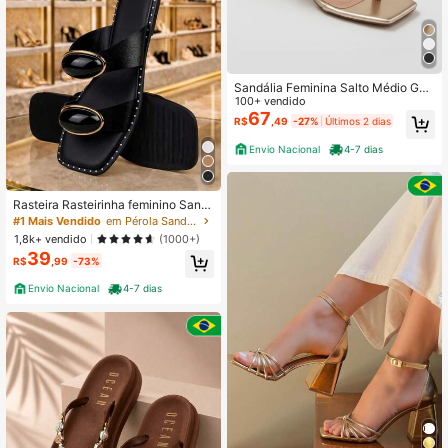
Sandália Feminina Salto Médio Geo
métrico Taça Minimalista Elegante
100+ vendido
Confortável Dourado
67
R$
,49
-27%
Últimos 2 dias
Envio Nacional
4-7 dias
Rasteira Rasteirinha feminino Sand
ália Modelo RASTEIRA DE PEROLA
#1 Mais Vendido
em Pérola Sandalias femininas
solado quadrado
1,8k+ vendido
(1000+)
39
R$
,99
-73%
Envio Nacional
4-7 dias