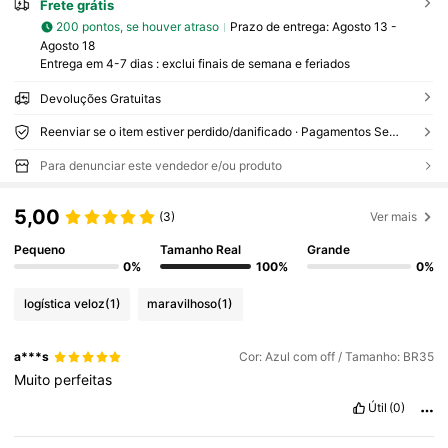
Frete grátis
200 pontos, se houver atraso
Prazo de entrega:
Agosto 13 -
Agosto 18
Entrega em 4-7 dias : exclui finais de semana e feriados
Devoluções Gratuitas
Reenviar se o item estiver perdido/danificado · Pagamentos Seguros · Proteção de privacidade
Para denunciar este vendedor e/ou produto
5,00
(3)
Ver mais
Pequeno
Tamanho Real
Grande
0%
100%
0%
logística veloz
(1)
maravilhoso
(1)
a***s
Cor: Azul com off / Tamanho: BR35
Muito
perfeitas
Útil
(0)