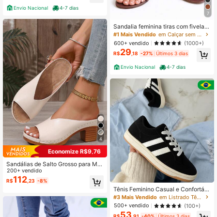
Quase esgotado!
Envio Nacional
4-7 dias
7
Sandalia feminina tiras com fivela n
o tornozelo 20.07
#1 Mais Vendido
em Calçar sem atacadores Sandalias femininas
600+ vendido
(1000+)
29
R$
,18
-27%
Últimos 3 dias
Envio Nacional
4-7 dias
4
Economize R$9,76
Sandálias de Salto Grosso para Mul
heres, Preto, Novos Chinelos de Ver
200+ vendido
ão de Ponta Aberta, Sandálias Rasa
112
R$
,23
-8%
s de Plataforma Dourada com Tira p
Tênis Feminino Casual e Confortáv
ara Damas, Sandálias Anabela Cas
el para o Dia a Dia Lançamento
#3 Mais Vendido
em Listrado Tênis Feminino
uais
500+ vendido
(100+)
53
R$
,91
-40%
Últimos 3 dias