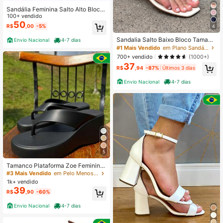
Sandália Feminina Salto Alto Bloco
6,0cm Dedo Amarração Moda Verã
100+ vendido
o Casual Moderna Promoção
50
R$
,00
-5%
4
Sandalia Salto Baixo Bloco Tamanc
Envio Nacional
4-7 dias
o Saltinho leve Confortavel
#1 Mais Vendido
em Plano Sandálias Femininas
700+ vendido
(1000+)
37
R$
,94
-87%
Últimos 3 dias
Envio Nacional
4-7 dias
5
Tamanco Plataforma Zoe Feminino
Conforto em EVA – Antiderrapante e
#3 Mais Vendido
em Pelo Menos 50% De Desconto Sandálias de salto f
Leve
1k+ vendido
39
R$
,90
-60%
Envio Nacional
4-7 dias