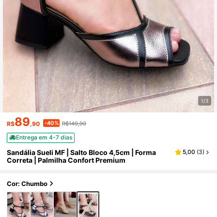
1/3
89
-40%
R$
,90
R$149,90
Entrega em 4-7 dias
Sandália Sueli MF | Salto Bloco 4,5cm | Forma
5,00
(
3
)
Correta | Palmilha Confort Premium
Cor: Chumbo