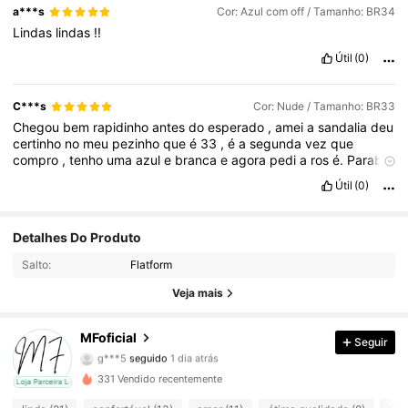
a***s
Cor: Azul com off / Tamanho: BR34
Lindas
lindas
!!
Útil
(0)
C***s
Cor: Nude / Tamanho: BR33
Chegou
bem
rapidinho
antes
do
esperado
,
amei
a
sandalia
deu
certinho
no
meu
pezinho
que
é
33
,
é
a
segunda
vez
que
compro
,
tenho
uma
azul
e
branca
e
agora
pedi
a
ros
é.
Parab
é
ns
ao
vendedor
pela
qualidade
e
rapidez
na
entrega
Útil
(0)
188 Seguidores
4,78
Detalhes Do Produto
Salto:
Flatform
188 Seguidores
4,78
Veja mais
188 Seguidores
4,78
MFoficial
Seguir
188 Seguidores
4,78
331 Vendido recentemente
cal
Loja Parceira Local
188 Seguidores
4,78