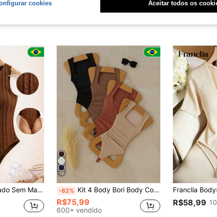
onfigurar cookies
Aceitar todos os cooki
10
feito Casual Ponto em cabo Malhado Férias Praia
Kit 4 Body Bori Body Collant Feminino Com Decote Quadrado E Alças Largas Sem manga Sem Transparência Com Elastano Modelador Versátil Básico Simples Casual Em Alta Moda Blogueira Gringa
-62%
R$75,99
R$58,99
10
600+ vendido