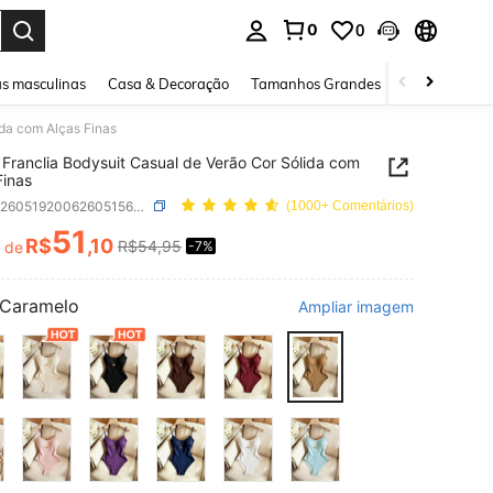
0
0
ar. Press Enter to select.
s masculinas
Casa & Decoração
Tamanhos Grandes
Joias e acessó
ida com Alças Finas
Franclia Bodysuit Casual de Verão Cor Sólida com
Finas
SKU: sz260519200626051563476
(1000+ Comentários)
51
R$
,10
R$54,95
r de
-7%
ICE AND AVAILABILITY
Caramelo
Ampliar imagem