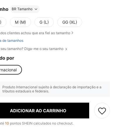
nho
BR Tamanho
)
M (M)
G (L)
GG (XL)
dos clientes achou que era fiel ao tamanho
a de tamanhos
 seu tamanho? Diga-me o seu tamanho
do por
rnacional
Produto Internacional sujeito à declaração de importação e a
tributos estaduais e federais.
ADICIONAR AO CARRINHO
até
10
pontos SHEIN calculados no checkout.