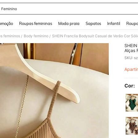
 Feminino
and down arrow keys to navigate search Buscas recentes and Pesquisar e Encontr
omoção
Roupas femininas
Moda praia
Sapatos
Infantil
Roupa
s femininos
Body feminino
SHEIN Franclia Bodysuit Casual de Verão Cor Sól
/
/
SHEIN 
Alças 
Aparti
PR
Cor: