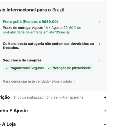
io Internacional para o
Brazil
Frete grátis(Pedidos ≥ R$69,00)
Prazo de entrega:
Agosto 14 - Agosto 22,
60% de
probabilidade de entrega em até
12
dias
Os itens desta categoria não podem ser devolvidos ou
trocados.
Segurança de compras
Pagamentos Seguros
Proteção de privacidade
Para denunciar este vendedor e/ou produto
ição
Tricô de malha,Escritório,Semi-transparente
4,78
17K
1.6M
nho E Ajuste
 A Loja
4,78
17K
1.6M