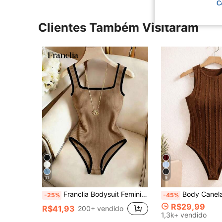
C
Clientes Também Visitaram
11
9
Franclia Bodysuit Feminino Decote em Canoa Sexy Cintura Marcada na Cor Damasco, Adequado para Looks de Verão, Roupas de Primavera, Páscoa, Dia de São Patrício, Praia, Passeio, Elegante, Férias Femininas, Férias na Praia Femininas, Casual Feminino, Bodysuit Damasco, Blocking de Cores, Decote Quadrado, Canelado
Body Canelado Sem Manga Gola Redonda Ajuste Per
-25%
-45%
R$29,99
R$41,93
200+ vendido
1,3k+ vendido