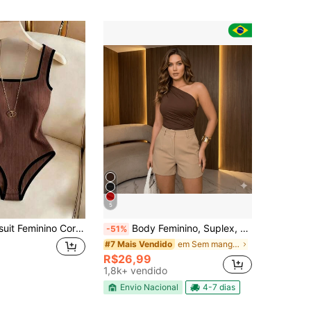
5
Franclia Bodysuit Feminino Cor Damasco com Contraste, Decote Quadrado, Canelado Escovado, Roupa Casual Elegante para Férias de Verão na Praia, Estilo Y2K para Show de Música Country e Festival, Bodysuit para Trabalho e Eventos Sociais
Body Feminino, Suplex, Plissado, Mula Manca, franzido, Um Ombro só, Pregreado, manga nula Elegante, Moderno, Sofisticado, Primavera Casual Sensual Plus Size
-51%
em Sem mangas Macacões Femininos
#7 Mais Vendido
R$26,99
1,8k+ vendido
Envio Nacional
4-7 dias