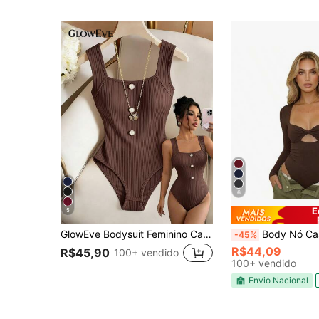
6
E
5
GlowEve Bodysuit Feminino Casual Versátil de Cor Sólida com Botões para Uso Diário e Passeios
Body Nó Casual elegante Poliéster
-45%
R$44,09
R$45,90
100+ vendido
100+ vendido
Envio Nacional