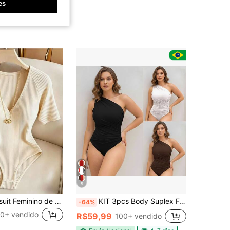
es
5
Franclia Bodysuit Feminino de Manga Curta com Decote em V, Canelado e Ajustado em Cor Sólida, Bodysuit Feminino para Primavera/Verão, Bodysuit Feminino Elegante, Adequado para Uso Casual Elegante, Viagem, Festa, Praia, Versátil para o Dia a Dia, Encontro Romântico, Uso em Casa/Escritório
KIT 3pcs Body Suplex Feminina Plissado Mula Manca Regata Com Forro Um Ombro Sofisticado Tecido Grosso Franzido Novidade drapeado lateral Moderno Plus Size
-64%
0+ vendido
R$59,99
100+ vendido