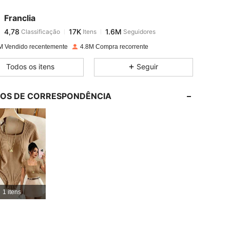
Franclia
4,78
17K
1.6M
Classificação
Itens
Seguidores
g***6
pago
16 horas atrás
M Vendido recentemente
4.8M Compra recorrente
4,78
17K
1.6M
Todos os itens
Seguir
4,78
17K
1.6M
LOS DE CORRESPONDÊNCIA
4,78
17K
1.6M
4,78
17K
1.6M
4,78
17K
1.6M
1 itens
4,78
17K
1.6M