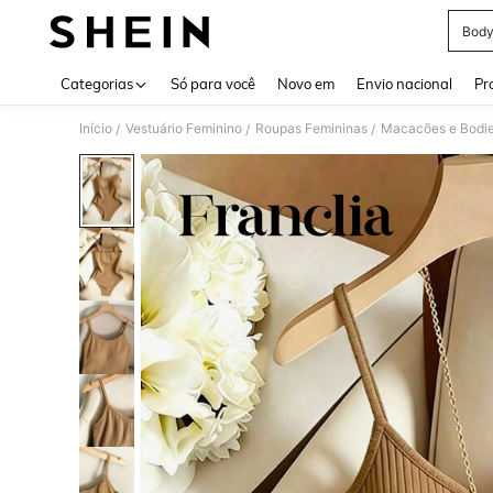
Body
Use up 
Categorias
Só para você
Novo em
Envio nacional
Pr
Início
Vestuário Feminino
Roupas Femininas
Macacões e Bodie
/
/
/