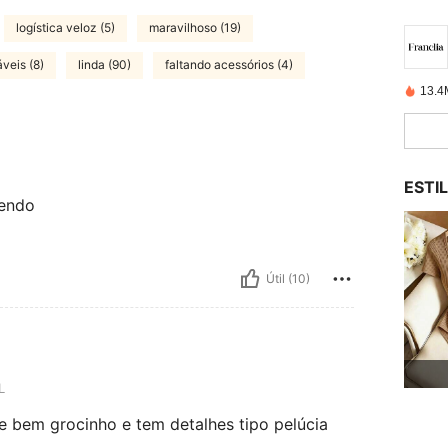
logística veloz (5)
maravilhoso (19)
veis (8)
linda (90)
faltando acessórios (4)
13.4
ESTI
mendo
Útil (10)
L
e bem grocinho e tem detalhes tipo pelúcia