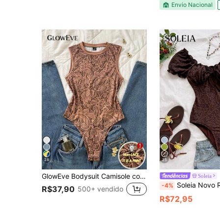
Envio Nacional
28
25
GlowEve Bodysuit Camisole com Gola Redonda e Estampa Loral, Confortável para o Dia a Dia, Ajuste Slim e Modelador, Nova Camada Base Feminina de Lazer para o Verão 2026
Soleia
Soleia Novo Roupa Casual de Volta às Aulas, Férias, Ocidental, Praia, Convidada de Casamento, Formatura, Brunch, Roupas Femininas, Dia de São Patrício, Férias de Primav
-4%
R$37,90
500+ vendido
R$72,95