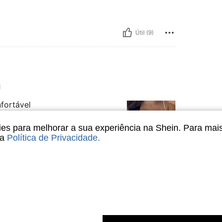
Útil (9)
M
fortável
s para melhorar a sua experiência na Shein. Para mai
sa
Política de Privacidade
.
Útil (7)
liações