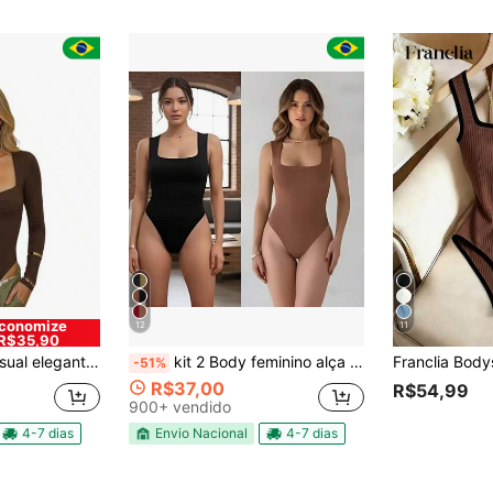
conomize
12
11
R$35,90
 Torcido Feminino Gringa Modelador
kit 2 Body feminino alça larga decote quadrado
-51%
R$37,00
R$54,99
900+ vendido
4-7 dias
Envio Nacional
4-7 dias