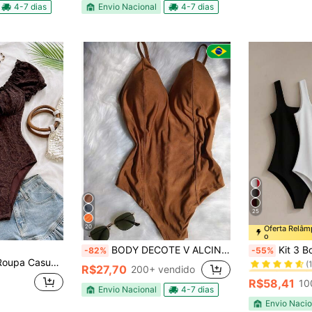
4-7 dias
Envio Nacional
4-7 dias
25
20
Oferta Relâ
o
#9 Mais Vendi
BODY DECOTE V ALCINHA com bojo suplex
Kit 3 Bodys Femininos Suplex Cavado Peças
-82%
-55%
(
era, Páscoa, Festival de Música, Elegante, Boêmio, Tropical, Férias Elegantes, Manga de Pétala Marrom, Tecido Texturizado, Camiseta, Bodysuit
#9 Mais Vendi
#9 Mais Vendi
R$27,70
200+ vendido
(
(
R$58,41
10
#9 Mais Vendi
Envio Nacional
4-7 dias
(
Envio Nacio