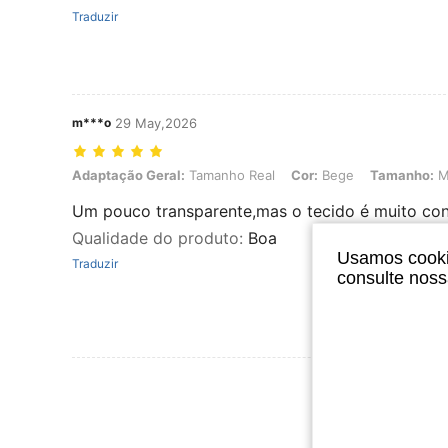
Traduzir
m***o
29 May,2026
Adaptação Geral: Tamanho Real, Cor: Bege, Tamanho: M
Adaptação Geral:
Tamanho Real
Cor:
Bege
Tamanho:
Um pouco transparente,mas o tecido é muito con
Qualidade do produto
:
Boa
Usamos cookie
Traduzir
consulte nos
Ver Mais Ava