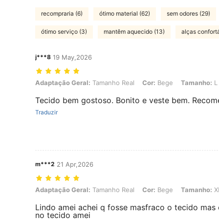
recompraria (6)
ótimo material (62)
sem odores (29)
ótimo serviço (3)
mantêm aquecido (13)
alças confortá
j***8
19 May,2026
Adaptação Geral: Tamanho Real, Cor: Bege, Tamanho: L
Adaptação Geral:
Tamanho Real
Cor:
Bege
Tamanho:
L
Tecido bem gostoso. Bonito e veste bem. Reco
Traduzir
m***2
21 Apr,2026
Adaptação Geral: Tamanho Real, Cor: Bege, Tamanho: XL
Adaptação Geral:
Tamanho Real
Cor:
Bege
Tamanho:
X
Lindo amei achei q fosse masfraco o tecido mas 
no tecido amei