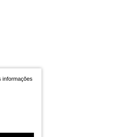
4,78
17K
1.6M
s informações