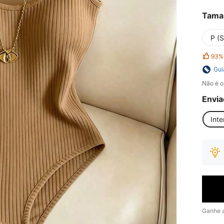
Tama
P (S
93%
Gui
Não é o
Envia
Inte
Ganhe 