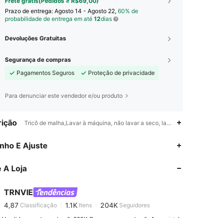
Frete grátis(Pedidos ≥ R$69,00)
Prazo de entrega:
Agosto 14 - Agosto 22,
60% de
probabilidade de entrega em até
12
dias
Devoluções Gratuitas
Segurança de compras
Pagamentos Seguros
Proteção de privacidade
Para denunciar este vendedor e/ou produto
ição
Tricô de malha,Lavar à máquina, não lavar a seco, lavar com detergent
4,87
1.1K
204K
nho E Ajuste
 A Loja
4,87
1.1K
204K
TRNVIE
4,87
1.1K
204K
Classificação
Itens
Seguidores
t***s
pago
1 dia atrás