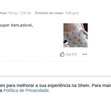
/ 128 lbs, Formato do corpo: Triângulo, Cor: Branco, Tamanho: S
Peso:
58 kg / 128 lbs
Formato do corpo:
Triângulo
 super bem,adorei,
Útil (17)
M
s para melhorar a sua experiência na Shein. Para mai
sa
Política de Privacidade
.
Útil (3)