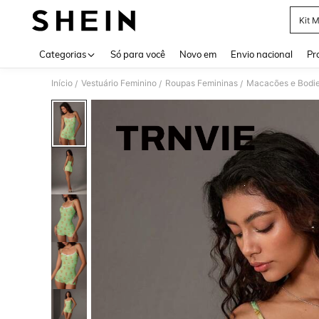
Kit 
Use up 
Categorias
Só para você
Novo em
Envio nacional
Pr
Início
Vestuário Feminino
Roupas Femininas
Macacões e Bodie
/
/
/