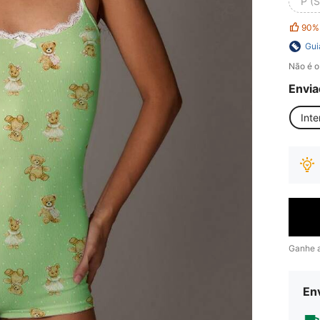
P (S
90%
Gui
Não é o
Envia
Inte
Ganhe 
Env