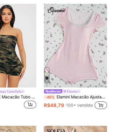
5
ampa Camuflada
Elamini
SHEIN PETITE Macacão Tubo com Estampa Camuflada, Mulheres Petite
Elamini Macacão Ajustado com Detalhe em Renda Doce e Sexy, Primavera/Verão
-45%
R$48,79
100+ vendido