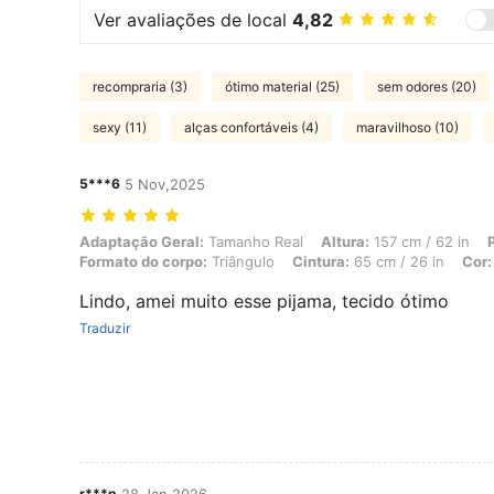
Ver avaliações de local
4,82
recompraria (3)
ótimo material (25)
sem odores (20)
sexy (11)
alças confortáveis (4)
maravilhoso (10)
5***6
5 Nov,2025
Adaptação Geral: Tamanho Real, Altura: 157 cm / 62 in, Peso: 53 kg /
Adaptação Geral:
Tamanho Real
Altura:
157 cm / 62 in
Formato do corpo:
Triângulo
Cintura:
65 cm / 26 in
Cor:
Lindo, amei muito esse pijama, tecido ótimo
Traduzir
r***p