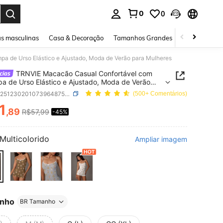
0
0
ar. Press Enter to select.
s masculinas
Casa & Decoração
Tamanhos Grandes
Joias e acessó
a de Urso Elástico e Ajustado, Moda de Verão para Mulheres
TRNVIE Macacão Casual Confortável com
a de Urso Elástico e Ajustado, Moda de Verão
ulheres
SKU: sz251230201073964875622
(500+ Comentários)
1
,89
R$57,99
-45%
ICE AND AVAILABILITY
Multicolorido
Ampliar imagem
nho
BR Tamanho