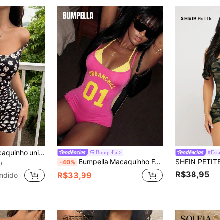
SHEIN EZwear Macaquinho unitard de malha estampado floral para saídas no verão
Bumpella
#Est
Bumpella Macaquinho Feminino Estampa Numérica Bicolor 2 em 1
-40%
)
R$38,95
R$33,99
ndido