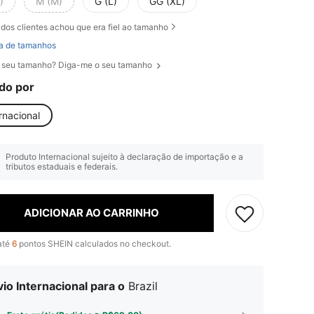
)
M (M)
G (L)
GG (XL)
dos clientes achou que era fiel ao tamanho
a de tamanhos
 seu tamanho? Diga-me o seu tamanho
do por
rnacional
Produto Internacional sujeito à declaração de importação e a
tributos estaduais e federais.
ADICIONAR AO CARRINHO
até
6
pontos SHEIN calculados no checkout.
io Internacional para o
Brazil