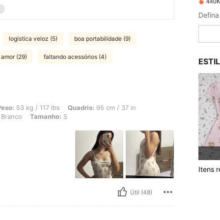
440K
logística veloz (5)
boa portabilidade (9)
amor (29)
faltando acessórios (4)
ESTI
 117 lbs, Quadris: 95 cm / 37 in, Formato do corpo: Triângulo, Cintura: 65 cm / 26
Peso:
53 kg / 117 lbs
Quadris:
95 cm / 37 in
Branco
Tamanho:
S
Itens 
Útil (48)