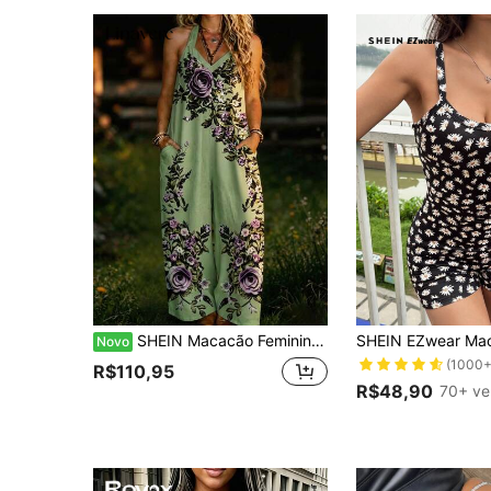
SHEIN Macacão Feminino com Estampa Floral, Decote Halter, Amarração nas Costas, Costas Abertas, Sem Mangas, Verão
Novo
(1000+
R$110,95
R$48,90
70+ ve