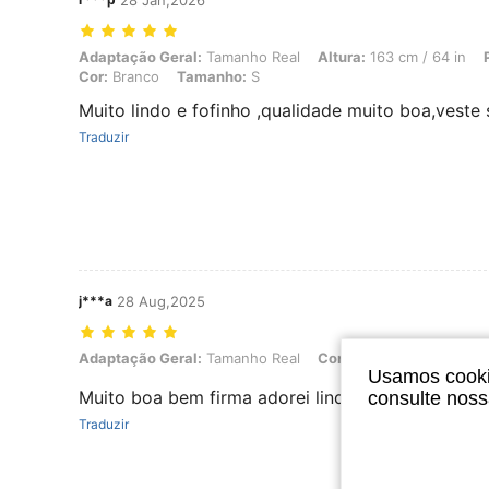
28 Jan,2026
Adaptação Geral: Tamanho Real, Altura: 163 cm / 64 in, Peso: 58 kg 
Adaptação Geral:
Tamanho Real
Altura:
163 cm / 64 in
Cor:
Branco
Tamanho:
S
Muito lindo e fofinho ,qualidade muito boa,veste
Traduzir
j***a
28 Aug,2025
Adaptação Geral: Tamanho Real, Cor: Branco, Tamanho: M
Adaptação Geral:
Tamanho Real
Cor:
Branco
Tamanho:
Usamos cookie
Muito boa bem firma adorei lindo a
consulte nos
Traduzir