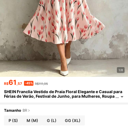
1/8
61
-45%
R$
,57
R$111,95
SHEIN Franclia Vestido de Praia Floral Elegante e Casual para
Férias de Verão, Festival de Junho, para Mulheres, Roupa
para Encontro Romântico, Sem Mangas, Decote em V, Ci
ntura Elástica com Cinto, Vestido em Linha A
Tamanho
BR
P
(S)
M
(M)
G
(L)
GG
(XL)