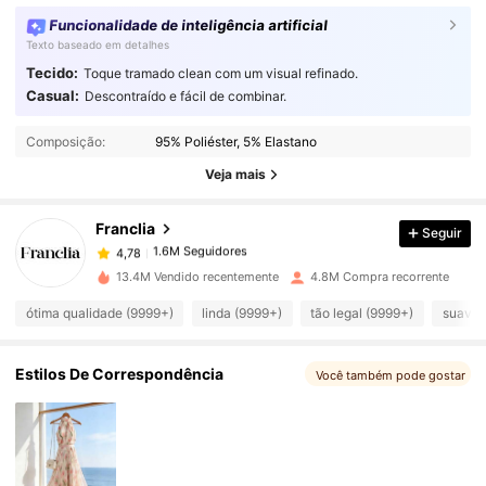
Funcionalidade de inteligência artificial
Texto baseado em detalhes
Tecido:
Toque tramado clean com um visual refinado.
Casual:
Descontraído e fácil de combinar.
1.6M Seguidores
4,78
Composição:
95% Poliéster, 5% Elastano
Veja mais
1.6M Seguidores
4,78
Franclia
Seguir
1.6M Seguidores
4,78
n***7
pago
1 dia atrás
13.4M Vendido recentemente
4.8M Compra recorrente
1.6M Seguidores
4,78
ótima qualidade (9999+)
linda (9999+)
tão legal (9999+)
suave 
Estilos De Correspondência
Você também pode gostar
1.6M Seguidores
4,78
1.6M Seguidores
4,78