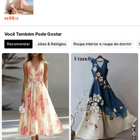
1.6M Seguidores
4,78
59
R$
,12
1.6M Seguidores
4,78
Você Também Pode Gostar
Recomendar
Jóias & Relógios
Roupa interior e roupa de dormir
1.6M Seguidores
4,78
1.6M Seguidores
4,78
1.6M Seguidores
4,78
6