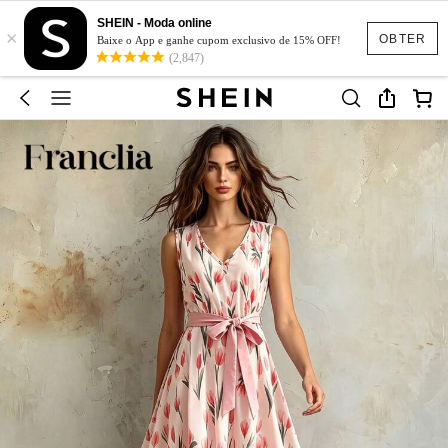
SHEIN - Moda online
×
OBTER
Baixe o App e ganhe cupom exclusivo de 15% OFF!
(2,847)