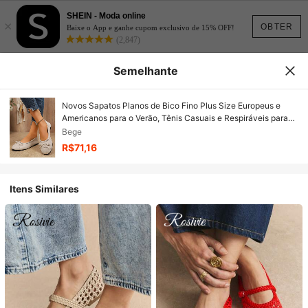
SHEIN - Moda online
×
OBTER
Baixe o App e ganhe cupom exclusivo de 15% OFF!
(2,847)
Semelhante
Novos Sapatos Planos de Bico Fino Plus Size Europeus e
Americanos para o Verão, Tênis Casuais e Respiráveis para
Mulheres, Adequados para Mães e Gestantes
Bege
R$71,16
Itens Similares