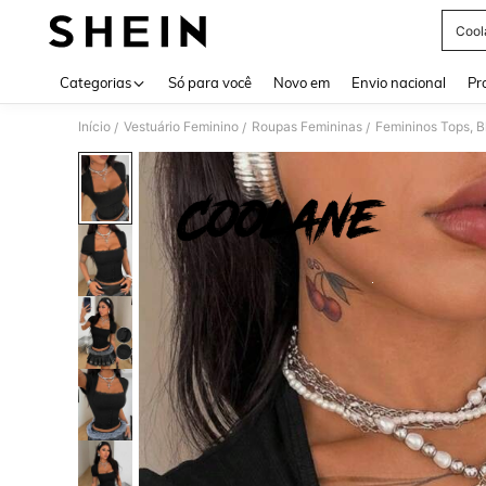
Cool
Use up 
Categorias
Só para você
Novo em
Envio nacional
Pr
Início
Vestuário Feminino
Roupas Femininas
Femininos Tops, B
/
/
/