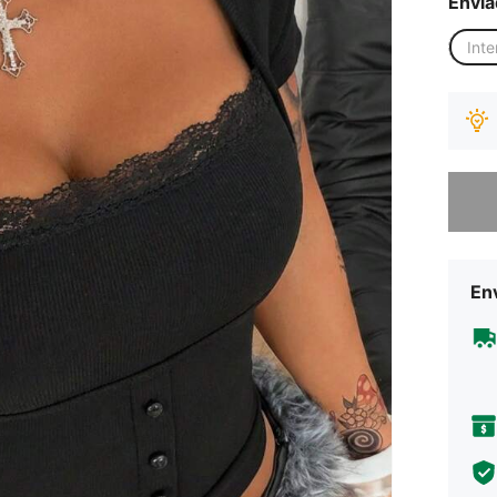
Envia
Inte
Desculp
Env