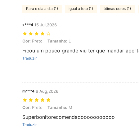
Para o dia a dia (1)
igual a foto (1)
ótimas cores (1)
x***4
15 Jul,2026
Cor: Preto, Tamanho: L
Cor:
Preto
Tamanho:
L
Ficou um pouco grande viu ter que mandar aperta
Traduzir
m***4
6 Aug,2026
Cor: Preto, Tamanho: M
Cor:
Preto
Tamanho:
M
Superbonitorecomendadooooooooooo
Traduzir