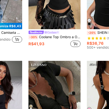
omize R$6,43
 Cor Sólida com Decoração de Laço, Blusas Casuais de Verão para Mulheres
SHEIN EZwear Camiseta Gola Sue
Coolane
-20%
Coolane Top Ombro a Ombro Gótica Feminina de Primavera com Gráficos de Cruz, Patchwork de Renda e Coração Místico para Festival de Música
-30%
(
endido
R$36,76
R$41,93
500+ vendid