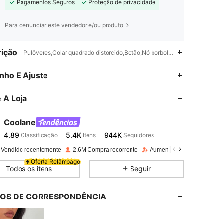
Pagamentos Seguros
Proteção de privacidade
Para denunciar este vendedor e/ou produto
ição
Pulôveres,Colar quadrado distorcido,Botão,Nó borboleta
4,89
5.4K
944K
nho E Ajuste
 A Loja
4,89
5.4K
944K
Coolane
4,89
5.4K
944K
Classificação
Itens
Seguidores
m***7
pago
1 dia atrás
 Vendido recentemente
2.6M Compra recorrente
Aumento de seguidores 
4,89
5.4K
944K
Oferta Relâmpago
Todos os itens
Seguir
4,89
5.4K
944K
LOS DE CORRESPONDÊNCIA
4,89
5.4K
944K