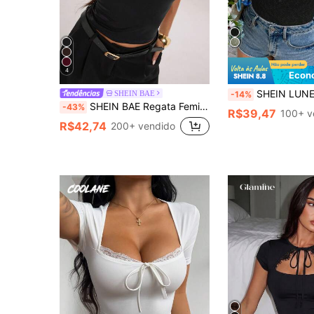
4
Econ
SHEIN LUNE Camiseta Curta Mini com Decote em Ombros, Manga Curta, Textura Jacquard e
SHEIN BAE
-14%
SHEIN BAE Regata Feminina Casual de Férias Primavera/Verão com Gola Pequena em Pé, Botão de Rã, Tecido de Renda Preta, Adequada para Férias na Praia, Férias na Praia, Férias Casuais com Irmãs, Uso Diário, Top de Renda Preta Semitransparente, Uso Casual na Rua
-43%
R$39,47
100+ v
R$42,74
200+ vendido