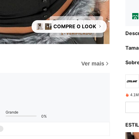
COMPRE O LOOK
+1
Descr
Tama
Sobre
Ver mais
4.1M
Grande
0%
ESTI