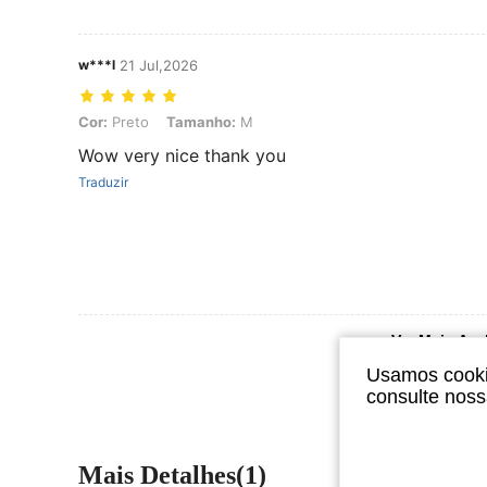
w***l
21 Jul,2026
Cor: Preto, Tamanho: M
Cor:
Preto
Tamanho:
M
Wow very nice thank you
Traduzir
Ver Mais Ava
Usamos cookie
consulte nos
Mais Detalhes(1)