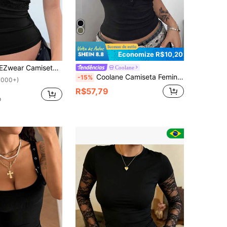
Economize R$10,20
ter com Renda de Cor Sólida Elegante e Decote Princesa para o Verão
Coolane
Coolane Camiseta Feminina de Verão Sexy e Chique para Sair, Festa e Férias, Elástica, Verde com Renda em Contraste, Decote em V e Manga Curta
-15%
1000+)
R$57,79
o