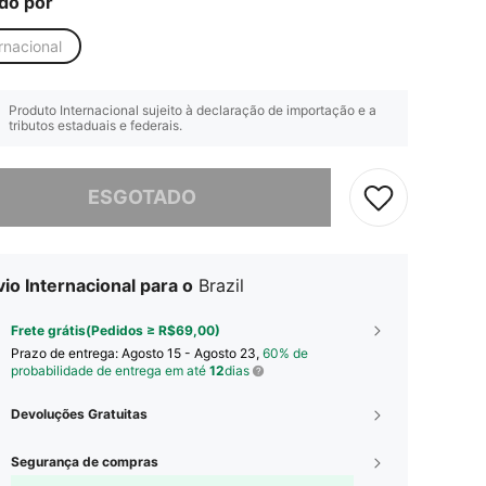
do por
rnacional
Produto Internacional sujeito à declaração de importação e a
tributos estaduais e federais.
e, este produto está esgotado.
ESGOTADO
io Internacional para o
Brazil
Frete grátis(Pedidos ≥ R$69,00)
Prazo de entrega:
Agosto 15 - Agosto 23,
60% de
probabilidade de entrega em até
12
dias
Devoluções Gratuitas
Segurança de compras