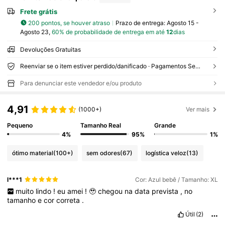
Frete grátis
200 pontos, se houver atraso
Prazo de entrega:
Agosto 15 -
Agosto 23,
60% de probabilidade de entrega em até
12
dias
Devoluções Gratuitas
Reenviar se o item estiver perdido/danificado · Pagamentos Seguros · Proteção de privacidade
Para denunciar este vendedor e/ou produto
4,91
(1000+)
Ver mais
Pequeno
Tamanho Real
Grande
4%
95%
1%
ótimo material
(100+)
sem odores
(67)
logística veloz
(13)
l***1
Cor: Azul bebê / Tamanho: XL
muito
lindo
!
eu
amei
!
🥹
chegou
na
data
prevista
,
no
tamanho
e
cor
correta
.
Útil
(2)