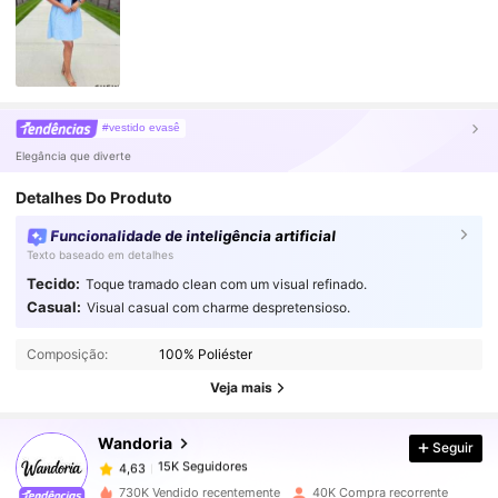
#vestido evasê
Elegância que diverte
Detalhes Do Produto
Funcionalidade de inteligência artificial
Texto baseado em detalhes
Tecido:
Toque tramado clean com um visual refinado.
Casual:
Visual casual com charme despretensioso.
15K Seguidores
4,63
Composição:
100% Poliéster
15K Seguidores
4,63
Veja mais
Wandoria
Seguir
15K Seguidores
4,63
j***o
pago
1 dia atrás
730K Vendido recentemente
40K Compra recorrente