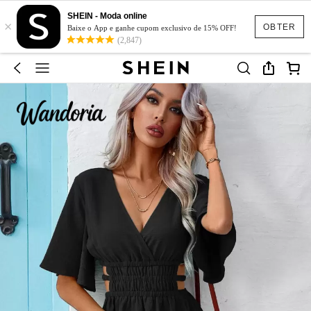
SHEIN - Moda online
×
OBTER
Baixe o App e ganhe cupom exclusivo de 15% OFF!
(2,847)