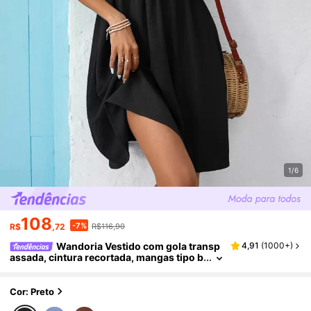
1/6
108
-7%
R$
,72
R$116,90
Wandoria Vestido com gola transp
4,91
(
1000+
)
assada, cintura recortada, mangas tipo b
orboleta, roupas de praia de férias para
mulheres
Cor: Preto