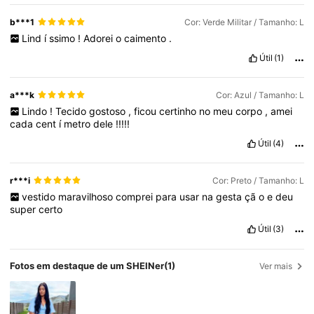
b***1
Cor: Verde Militar / Tamanho: L
Lind
í
ssimo
!
Adorei
o
caimento
.
Útil
(1)
a***k
Cor: Azul / Tamanho: L
Lindo
!
Tecido
gostoso
,
ficou
certinho
no
meu
corpo
,
amei
cada
cent
í
metro
dele
!!!!!
Útil
(4)
r***i
Cor: Preto / Tamanho: L
vestido
maravilhoso
comprei
para
usar
na
gesta
çã
o
e
deu
super
certo
Útil
(3)
Fotos em destaque de um SHEINer
(1)
Ver mais