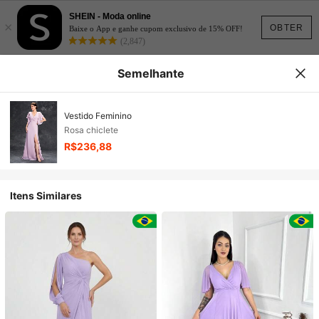
SHEIN - Moda online
×
OBTER
Baixe o App e ganhe cupom exclusivo de 15% OFF!
(2,847)
Semelhante
Vestido Feminino
Rosa chiclete
R$236,88
Itens Similares