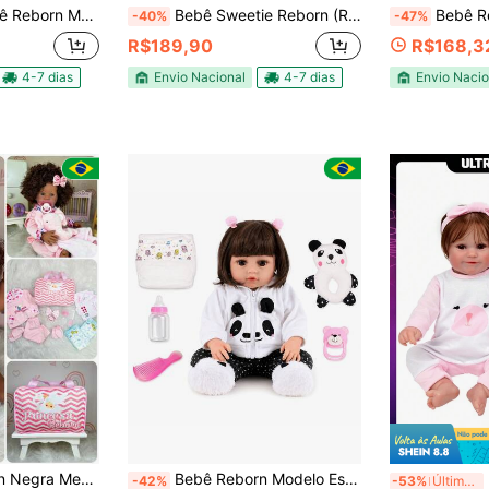
ssórios Premium Para Presente Pode Banho
Bebê Sweetie Reborn (R) Menino Realista Silicone doll
Bebê Reborn
-40%
-47%
R$189,90
R$168,3
4-7 dias
Envio Nacional
4-7 dias
Envio Nacio
alista Silicone Envio Imediato
Bebê Reborn Modelo Especial Panda Cabelos Liso Sweetie Reborn
B
-42%
-53%
Últimos 3 dias