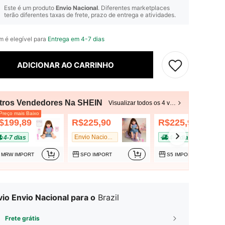
Este é um produto
Envio Nacional
. Diferentes marketplaces
terão diferentes taxas de frete, prazo de entrega e atividades.
em é elegível para
Entrega em 4-7 dias
ADICIONAR AO CARRINHO
tros Vendedores Na SHEIN
Visualizar todos os 4 vendedores
reço mais Baixo
$199,89
R$225,90
R$225,90
4-7 dias
4-7 dias
Envio Nacional
MRW IMPORT
SFO IMPORT
S5 IMPORT
io Envio Nacional para o
Brazil
Frete grátis