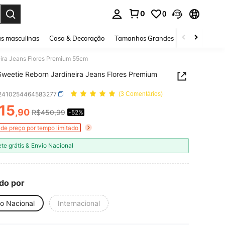
0
0
ar. Press Enter to select.
s masculinas
Casa & Decoração
Tamanhos Grandes
Joias e acessó
ira Jeans Flores Premium 55cm
weetie Reborn Jardineira Jeans Flores Premium
l2410254464583277
(3 Comentários)
15
,90
R$450,99
-52%
ICE AND AVAILABILITY
de preço por tempo limitado
ete grátis & Envio Nacional
do por
io Nacional
Internacional