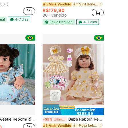
100+)
em Vinil Bonecas infantis
#5 Mais Vendido
R$179,90
80+ vendido
nal
4-7 dias
Envio Nacional
4-7 dias
Economize
R$98,99
 Elefantinha Silicone Doll- 48cm Presente Crianças
Bebê Reborn Realista Boneca Silicone Original Pode dar Banho
-55%
Últimos 3 dias
em Rosa bebê Bonecas infantis
#5 Mais Vendido
0