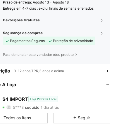
Prazo de entrega:
Agosto 13 - Agosto 18
Entrega em 4-7 dias : exclui finais de semana e feriados
Devoluções Gratuitas
Segurança de compras
Pagamentos Seguros
Proteção de privacidade
Para denunciar este vendedor e/ou produto
ição
4,95
37
254
3-12 anos,TPR,3 anos e acima
4,95
37
254
 A Loja
4,95
37
254
S4 IMPORT
Loja Parceira Local
5***3
seguido
1 dia atrás
4,95
37
254
Classificação
Itens
Seguidores
Todos os itens
Seguir
4,95
37
254