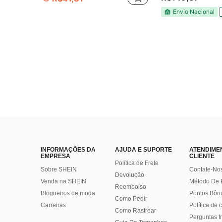
Envio Nacional
INFORMAÇÕES DA
AJUDA E SUPORTE
ATENDIME
EMPRESA
CLIENTE
Política de Frete
Sobre SHEIN
Contate-No
Devolução
Venda na SHEIN
Método De
Reembolso
Blogueiros de moda
Pontos Bôn
Como Pedir
Carreiras
Política de
Como Rastrear
Perguntas f