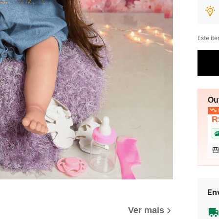
Este it
Ou
P
R
Env
Ver mais