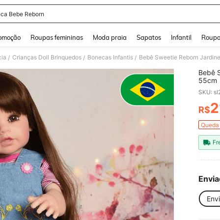
ca Bebe Reborn
and down arrow keys to navigate search Buscas recentes and Pesquisar e Encontr
omoção
Roupas femininas
Moda praia
Sapatos
Infantil
Roupa
cia
Crianças Doll Brinquedos
Bonecas Infantis
Bebê Sweetie Reborn Jardine
/
/
/
Bebê S
55cm
SKU: s
2
R$
PR
Queda 
Fr
Envia
Env