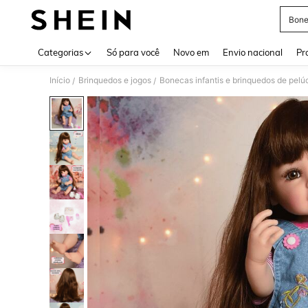
Bone
Use up 
Categorias
Só para você
Novo em
Envio nacional
Pr
Início
Brinquedos e jogos
Bonecas infantis e brinquedos de pelú
/
/