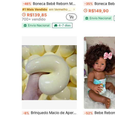
Boneca Bebê Reborn Menina com Acessórios + Documentos
Boneca Bebê Reborn Menina Realista com Ace
-46%
-35%
em Vermelho Bonecas infantis
#1 Mais Vendido
R$149,90
R$139,85
Envio Nacional
700+ vendido
Envio Nacional
4-7 dias
Brinquedo Macio de Apertar com Formato, Bola de Alívio de Estresse TPR com Rebote Lento, Brinquedo Macio Compressível de Apertar, Brinquedo Criativo de Alívio de Estresse para Adultos, Brinquedos Fidget Squishy
Bebe Reborn Negra Menina Baby Re
-6%
-52%