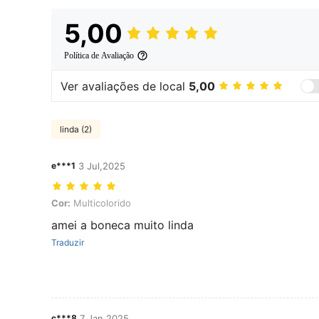
5,00
Política de Avaliação
Ver avaliações de local
5,00
linda (2)
e***1
3 Jul,2025
Cor: Multicolorido
Cor:
Multicolorido
amei a boneca muito linda
Traduzir
c***8
7 Jan,2025