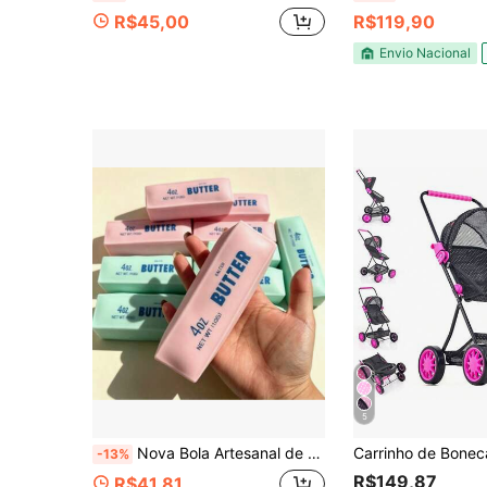
R$45,00
R$119,90
Envio Nacional
5
Nova Bola Artesanal de Alívio de Estresse com Som Crocante Ativado, Brinquedo de Comida Realista em Formato de Barra de Manteiga, Textura Macia e Mastigável
-13%
R$149,87
R$41,81