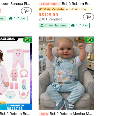
 Boneca Elefantinha Menina
Bebê Reborn Boneca Realista Bailarina 100% Silicone Bolsa Maternidade Pode Dar Banho
-61%
Últimos 3 dias
em Azul Brinquedos de bonecas infantis
#1 Mais Vendido
2
R$125,90
nal
4-7 dias
200+ vendido
Envio Nacional
4-7 dias
Economize
R$237,58
ebê Reborn Boneca Realista Brastoy Corpo Silicone Roupa Chupeta Mamadeira e Pelúcia Acessórios Completos Decoração de Halloween
Bebê Reborn Menino Matheus Cabelo Pintado 52cm Mundo Kids
-38%