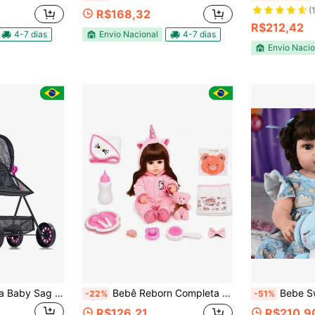
(
R$168,32
R$212,42
4-7 dias
Envio Nacional
4-7 dias
Envio Nacio
Carrinho de Boneca Baby Sag Luxo Coração com porta objeto 74cm
Bebê Reborn Completa Menina
Bebe Sweetie Reborn(R)
-22%
-51%
R$126,21
R$210,9