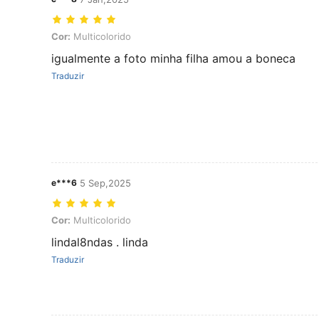
Cor: Multicolorido
Cor:
Multicolorido
igualmente a foto minha filha amou a boneca
Traduzir
e***6
5 Sep,2025
Cor: Multicolorido
Cor:
Multicolorido
lindal8ndas . linda
Traduzir