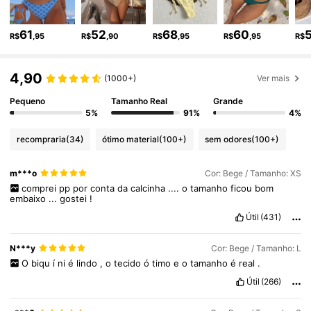
544K Seguidores
4,87
61
52
68
60
R$
,95
R$
,90
R$
,95
R$
,95
R$
4,90
(1000+)
Ver mais
544K Seguidores
4,87
Pequeno
Tamanho Real
Grande
5%
91%
4%
544K Seguidores
4,87
recompraria
(34)
ótimo material
(100+)
sem odores
(100+)
544K Seguidores
4,87
m***o
Cor: Bege / Tamanho: XS
comprei
pp
por
conta
da
calcinha
....
o
tamanho
ficou
bom
embaixo
...
gostei
!
Útil
(431)
544K Seguidores
4,87
N***y
Cor: Bege / Tamanho: L
O
biqu
í
ni
é
lindo
,
o
tecido
ó
timo
e
o
tamanho
é
real
.
Útil
(266)