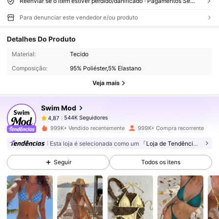
Reenviar se o item estiver perdido/danificado · Pagamentos Seguros · Proteção de privacidade
Para denunciar este vendedor e/ou produto
Detalhes Do Produto
544K Seguidores
4,87
Material:
Tecido
Composição:
95% Poliéster,5% Elastano
544K Seguidores
4,87
Veja mais
Swim Mod
544K Seguidores
4,87
d***6
pago
1 dia atrás
999K+ Vendido recentemente
999K+ Compra recorrente
Esta loja é selecionada como um
「Loja de Tendências」
544K Seguidores
4,87
Seguir
Todos os itens
544K Seguidores
4,87
544K Seguidores
4,87