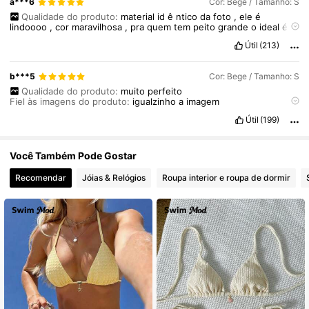
a***6
Cor: Bege / Tamanho: S
Qualidade do produto:
material
id
ê
ntico
da
foto
,
ele
é
lindoooo
,
cor
maravilhosa
,
pra
quem
tem
peito
grande
o
ideal
é
pegar
um
n
ú
mero
maior
e
ajustar
a
calcinha
se
necess
á
rio
.
Útil
(213)
Num
geral
é
perfeito
,
chegou
em
uma
semana
Fiel às imagens do produto:
sim
Material do tecido:
perfeito
b***5
Cor: Bege / Tamanho: S
Qualidade do produto:
muito
perfeito
Fiel às imagens do produto:
igualzinho
a
imagem
Descrição do cheiro:
bom
Útil
(199)
Material do tecido:
perfeito
demais
Em forma:
sim
Você Também Pode Gostar
Recomendar
Jóias & Relógios
Roupa interior e roupa de dormir