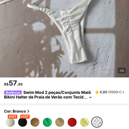
1/6
57
R$
,95
Swim Mod 2 peças/Conjunto Maiô
4,90
(
1000+
)
Bikini Halter de Praia de Verão com Tecid
o Texturizado Sólido e Decoração de Est
rela do Mar Dourada, Roupa de Banho Sexy
Cor: Branco