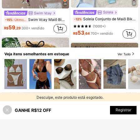
28
26
Soleia
Swim Vcay
Soleia Conjunto de Maiô Bikini Feminino de Verão, Cor Sólida, Halter com Amarração, Sexy, de Duas Peças
-12%
Swim Vcay Maiô Bikini de duas peças em cores sólidas para praia e férias
-15%
Últimos 2 dias
(1000+)
59
R$
,29
300+ vendido
53
R$
,64
700+ vendido
Veja itens semelhantes em estoque
Ver Tudo
Desculpe, este produto está esgotado.
GANHE R$12 OFF
ESGOTADO
Registrar
29
31
Swim Vcay
Swim Mod
Swim Vcay Conjunto de Maiô Bikini Feminino de Duas Peças com Amarração no Pescoço, Cor Sólida, para Verão, Praia, Férias, Festa na Piscina, Férias, Preto
#4 Mais Vendido
em Amarelo Conjuntos de biquínis femininos