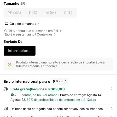
Tamanho
BR
PP
(XS)
P
(S)
M
(M)
G
(L)
Guia de tamanhos
91%
achou que o tamanho era fiel
Não é o seu tamanho? Conte-nos
Enviado De
Internacional
Produto Internacional sujeito à declaração de importação e a
tributos estaduais e federais.
Envio Internacional para o
Brazil
Frete grátis(Pedidos ≥ R$69,00)
200 pontos, se houver atraso
Prazo de entrega:
Agosto 14 -
Agosto 22,
60% de probabilidade de entrega em até
12
dias
Os itens desta categoria não podem ser devolvidos ou trocados.