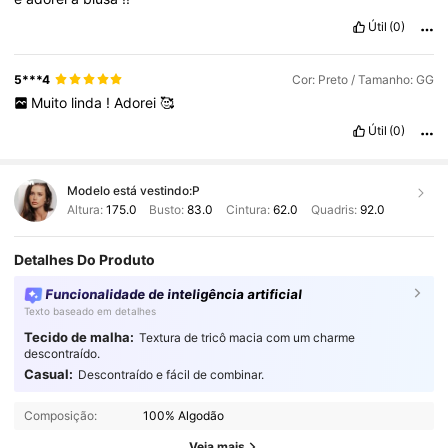
Útil
(0)
5***4
Cor: Preto / Tamanho: GG
Muito
linda
!
Adorei
🥰
Útil
(0)
Modelo está vestindo:
P
Altura:
175.0
Busto:
83.0
Cintura:
62.0
Quadris:
92.0
Detalhes Do Produto
Funcionalidade de inteligência artificial
Texto baseado em detalhes
Tecido de malha:
Textura de tricô macia com um charme
descontraído.
Casual:
Descontraído e fácil de combinar.
544K Seguidores
4,89
Composição:
100% Algodão
544K Seguidores
4,89
Veja mais