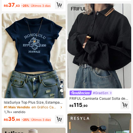
37
lo de Rua, Casual, Encontro, Camis
R$
,43
-25%
Últimos 3 dias
eta Feminina de Manga Curta
#GradSzn
28
FRIFUL Camiseta Casual Solta de
IslaSuriya Top Plus Size, Estampa d
Manga Longa com Ombros Caídos,
115
R$
,90
e Flores, Casual para Mulheres, Ca
Gola Texturizada de Contraste Pret
#1 Mais Vendido
em Gráfico Camisetas básicas casuais
miseta Gráfica, Verão, Top de Praia
o, Versátil, Outono
1,7k+ vendido
Feminina de Verão, Presente para Ir
35
mã, Top Y2k
R$
,96
-25%
Últimos 3 dias