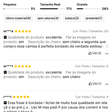
Pequeno
Tamanho Real
Grande
3%
71%
26%
ótimo material
(8)
sem odores
(4)
básico
(2)
presente
(1)
m***e
Cor: Preto / Tamanho: GG
Qualidade do produto:
excelente
Fiel às imagens do
produto:
sim
Descrição do cheiro:
sem
cheiro
a
segunda
que
compro
essa
camisa
é
perfeita
bordado
de
verdade
estilosa
e
n
ã
o
encolhe
ao
lavar
Útil
(2)
m***1
Cor: Preto / Tamanho: G
Qualidade do produto:
excelente
Fiel às imagens do
produto:
sim
Descrição do cheiro:
sem
cheiro
Útil
(1)
r***1
Cor: Preto / Tamanho: P
Essa
frase
é
bordada
!
Achei
de
muito
boa
qualidade
em
rela
çã
o
ao
pre
ç
o
.
Uso
M
mas
pedi
P
por
causa
dos
coment
á
rios
e
adorei
a
blusa
!!