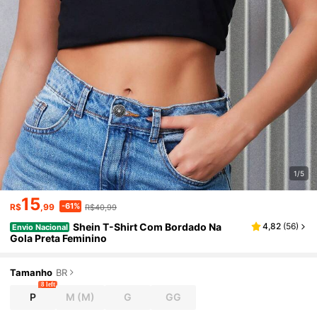
1/5
15
-61%
R$
,99
R$40,99
Shein T-Shirt Com Bordado Na
4,82
(
56
)
Envio Nacional
Gola Preta Feminino
Tamanho
BR
8 left
P
M
(M)
G
GG