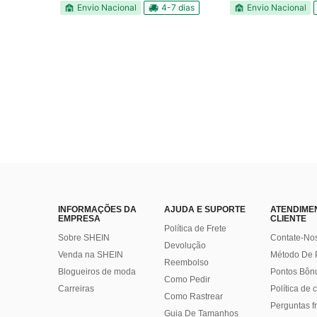
Envio Nacional
4-7 dias
Envio Nacional
INFORMAÇÕES DA
AJUDA E SUPORTE
ATENDIME
EMPRESA
CLIENTE
Política de Frete
Sobre SHEIN
Contate-No
Devolução
Venda na SHEIN
Método De
Reembolso
Blogueiros de moda
Pontos Bôn
Como Pedir
Carreiras
Política de
Como Rastrear
Perguntas f
Guia De Tamanhos