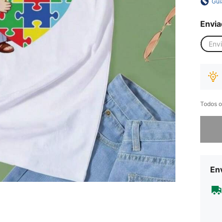
Gui
Envia
Env
Todos o
Desculp
Env