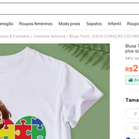
and down arrow keys to navigate search Buscas recentes and Pesquisar e Encontr
omoção
Roupas femininas
Moda praia
Sapatos
Infantil
Roupa
lusas & Camiseta
Camiseta feminina
Blusa Tshirt, JESUS CORAÇÃO COLORIDO, m
/
/
Blusa
plus si
SKU: s
2
R$
PR
En
Tama
P
G2