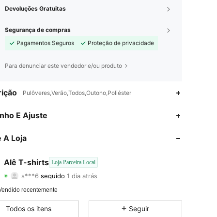
Devoluções Gratuitas
Segurança de compras
Pagamentos Seguros
Proteção de privacidade
Para denunciar este vendedor e/ou produto
ição
Pulôveres,Verão,Todos,Outono,Poliéster
4,52
180
143
nho E Ajuste
4,52
180
143
 A Loja
4,52
180
143
Alê T-shirts
Loja Parceira Local
s***6
seguido
1 dia atrás
4,52
180
143
Classificação
Itens
Seguidores
Vendido recentemente
4,52
180
143
Todos os itens
Seguir