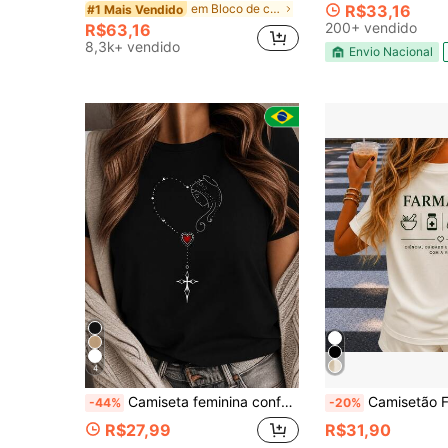
em Bloco de cores Blusas Femininas
R$33,16
#1 Mais Vendido
200+ vendido
R$63,16
8,3k+ vendido
Envio Nacional
4
Camiseta feminina confortável em algodão com elasticidade média manga curta e modelagem regular com estampa elegante da Virgem Maria e um rosário em formato de coração
Camisetão Feminino Estampado Costas Farmáci
-44%
-20%
R$27,99
R$31,90