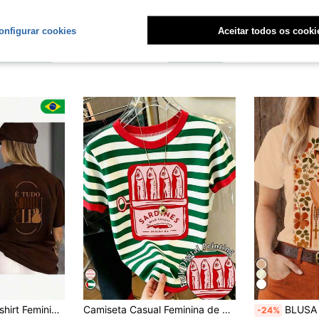
RIA E SÃO JOSÉ, ESTAMPA CATÓLICA RELIGIOSA MISSA PLUS SIZE
BLUSA T SHIRT NOSSA SENHORA MEDALHA CORES CLARAS, BLUSINHA FEMININA CATÓLICA RELIGIOSA PLUS SIZE
Camisa Salve Maria 
-25%
-23%
onfigurar cookies
Aceitar todos os cooki
R$29,90
R$30,49
5
4-7 dias
Envio Nacional
4-7 dias
Envio Nacio
em Gráfico Camisetas básicas casuais
#8 Mais Vendido
bre Ele Yeshua Jesus Moda Cristã Religiosa
Camiseta Casual Feminina de Manga Curta com Gola Redonda, Estampa de Letra e Listras com Gráfico Fofo de Lata de Sardinha, Verão para Mulheres Branca
BLUSA CAMISETA SANTA VIRGEM MARIA TER
-24%
Quase esgotado!