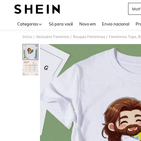
Motf
Use up 
Categorias
Só para você
Novo em
Envio nacional
Pr
Início
Vestuário Feminino
Roupas Femininas
Femininos Tops, B
/
/
/