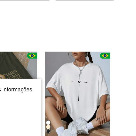
4,52
180
143
4,52
180
143
4,52
180
143
4,52
180
143
4,52
180
143
s informações