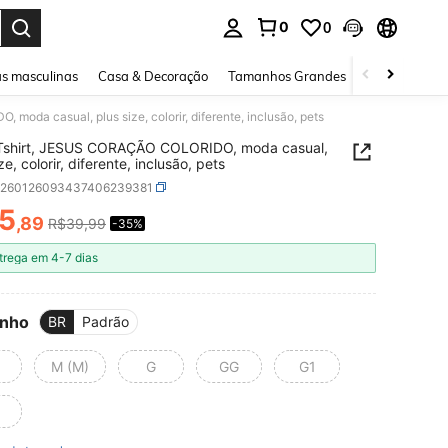
0
0
ar. Press Enter to select.
s masculinas
Casa & Decoração
Tamanhos Grandes
Joias e acessó
oda casual, plus size, colorir, diferente, inclusão, pets
 Tshirt, JESUS CORAÇÃO COLORIDO, moda casual,
ze, colorir, diferente, inclusão, pets
z260126093437406239381
5
,89
R$39,99
-35%
ICE AND AVAILABILITY
trega em 4-7 dias
nho
BR
Padrão
M (M)
G
GG
G1