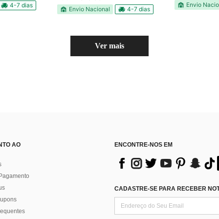
Envio Nacio
4-7 dias
Envio Nacional
4-7 dias
Ver mais
NTO AO
ENCONTRE-NOS EM
s
 Pagamento
us
CADASTRE-SE PARA RECEBER NOTÍ
 cupons
requentes