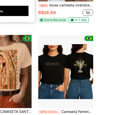
Nossa senhora religiosa básica marrom Tecido
blusa camiseta oversized estampa coração e cruz fashion
-64%
es
R$26,90
0+ vendido
nal
4-7 dias
Envio Nacional
4-7 dias
ÇO ESTAMPA GRANDE, blusinha moda católica t shirt cristã missa Nossa senhora plus size
Camiseta Feminina São Miguel Arcanjo Proteção Fé Devoção Cristã 100% algodão T-Shrt Baby look Básica Casual
-31%
Últimos 3 dias