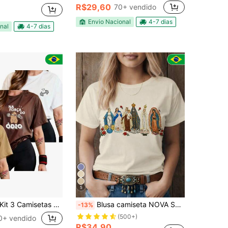
R$29,60
70+ vendido
Envio Nacional
4-7 dias
nal
4-7 dias
5
it 3 Camisetas Femininas Premium Algodão 100% Academia Musculação Conforto Treino
Blusa camiseta NOVA SANTAS ESTAMPA VIRGEM MARIA CATÓLICA, CRISTÃ GOSPEL RELIGIOSA MISSA PLUS SIZE
-13%
(500+)
0+ vendido
R$34,90