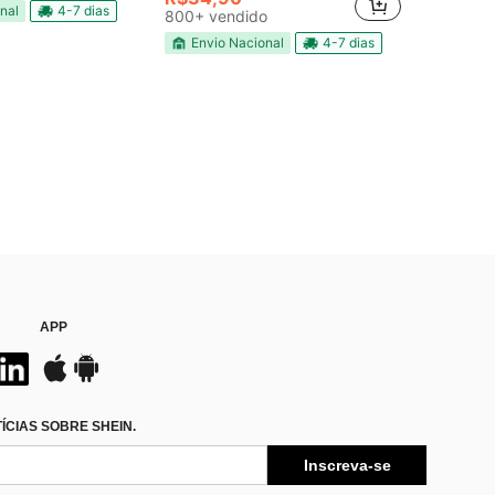
nal
4-7 dias
800+ vendido
Envio Nacional
4-7 dias
APP
CIAS SOBRE SHEIN.
Inscreva-se