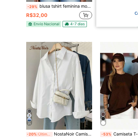
blusa tshirt feminina moda CRISTÃ JESUS BOM PASTOR COM CRIANÇAS,moda casual,plus size
BLUSA CAMISETA FEMININA 3 CORAÇÕES SAGRADOS , JESUS, VIRGEM MA
-29%
-25%
C
R$32,00
R$29,90
Envio Nacional
4-7 dias
Envio Nacional
25
NostaNoir Camisa Casual Feminina de Ajuste Folgado de Manga Longa, Minimalista e Versátil para Uso Diário
Camiseta T-shirt Feminina Estampada É tudo so
-20%
Últimos 3 dias
-53%