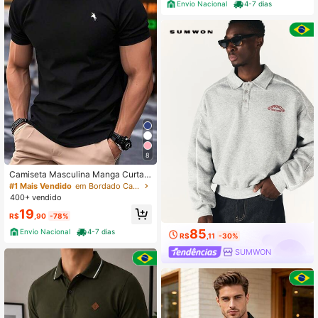
Envio Nacional
4-7 dias
8
Camiseta Masculina Manga Curta
Casual Versátil Algodão 100% Pres
#1 Mais Vendido
em Bordado Camisetas masculinas
ente dia Dos Pais
400+ vendido
19
R$
,90
-78%
85
Envio Nacional
4-7 dias
R$
,11
-30%
SUMWON