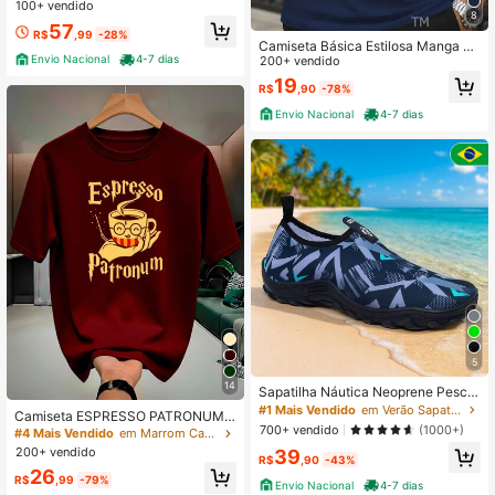
Amarrar Confort Couro Cinto + Cart
100+ vendido
8
eira
57
R$
,99
-28%
Camiseta Básica Estilosa Manga C
Envio Nacional
4-7 dias
urta Masculina Estampa Triangulos
200+ vendido
Street Malha Respirável
19
R$
,90
-78%
Envio Nacional
4-7 dias
5
14
Sapatilha Náutica Neoprene Pesca
Mergulho Unissex Super Confortáv
#1 Mais Vendido
em Verão Sapatos de água homens
Camiseta ESPRESSO PATRONUM 1
el Sola Anti Derrapante Tenis Hibrid
700+ vendido
(1000+)
00% Algodão Masculina e Feminina
#4 Mais Vendido
em Marrom Camisetas masculinas
o
Unissex Camisa Premium
200+ vendido
39
R$
,90
-43%
26
R$
,99
-79%
Envio Nacional
4-7 dias