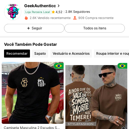
GeekAuthenticc
2.8K Seguidores
4,52
p***a
pago
1 dia atrás
Loja Parceira Local
2.6K Vendido recentemente
909 Compra recorrente
2.8K Seguidores
4,52
Seguir
Todos os itens
Você Também Pode Gostar
2.8K Seguidores
4,52
Recomendar
Sapato
Vestuário e Acessórios
Roupa interior e ro
2.8K Seguidores
4,52
2.8K Seguidores
4,52
2.8K Seguidores
4,52
2.8K Seguidores
4,52
Camiseta Masculina 2 Escudos San