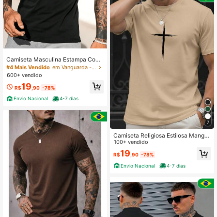
Camiseta Masculina Estampa Coqu
eiro Paisagem Envio Imediato 100%
#4 Mais Vendido
em Vanguarda - Casual de Rua Camisetas masculinas
Algodão 30.1
600+ vendido
19
R$
,90
-78%
Envio Nacional
4-7 dias
7
Camiseta Religiosa Estilosa Manga
Curta Masculina Estampa Cruz Risc
100+ vendido
ado Street Malha Respirável
19
R$
,90
-78%
Envio Nacional
4-7 dias