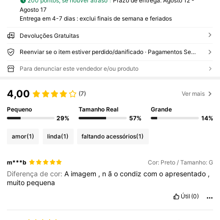
200 pontos, se houver atraso
Prazo de entrega:
Agosto 12 -
Agosto 17
Entrega em 4-7 dias : exclui finais de semana e feriados
Devoluções Gratuitas
Reenviar se o item estiver perdido/danificado · Pagamentos Seguros · Proteção de privacidade
Para denunciar este vendedor e/ou produto
4,00
(7)
Ver mais
Pequeno
Tamanho Real
Grande
29%
57%
14%
amor
(1)
linda
(1)
faltando acessórios
(1)
m***b
Cor: Preto / Tamanho: G
Diferença de cor:
A
imagem
,
n
ã
o
condiz
com
o
apresentado
,
muito
pequena
Útil
(0)