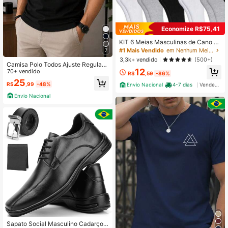
Economize R$75,41
KIT 6 Meias Masculinas de Cano M
édio Tamanho 35-45 Conforto e Est
#1 Mais Vendido
em Nenhum Meias Masculinas
7
ilo para o Dia a Dia
3,3k+ vendido
(500+)
Camisa Polo Todos Ajuste Regular
12
70+ vendido
Bordado Masculina
R$
,59
-86%
25
R$
,99
-48%
Envio Nacional
4-7 dias
Vendedor Indicado
Envio Nacional
Sapato Social Masculino Cadarço