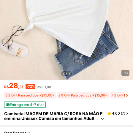
1/3
28
-72%
R$
,31
R$101,00
2% OFF Para pedidos R$15,00+
2% OFF Para pedidos R$15,00+
4% OFF Para 
Entrega em 4-7 dias
Camiseta IMAGEM DE MARIA C/ ROSA NA MÃO F
4,00
(
7
)
eminina Unissex Camisa em tamanhos Adult
o e Infantil cristão catolico