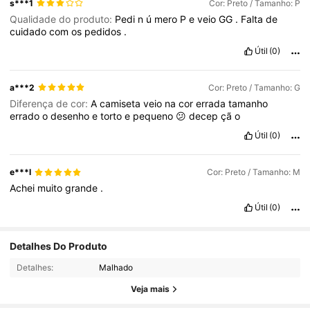
s***1
Cor: Preto / Tamanho: P
Qualidade do produto:
Pedi
n
ú
mero
P
e
veio
GG
.
Falta
de
cuidado
com
os
pedidos
.
Útil
(0)
a***2
Cor: Preto / Tamanho: G
Diferença de cor:
A
camiseta
veio
na
cor
errada
tamanho
errado
o
desenho
e
torto
e
pequeno
😕
decep
çã
o
Útil
(0)
e***l
Cor: Preto / Tamanho: M
Achei
muito
grande
.
Útil
(0)
2.8K Seguidores
4,52
Detalhes Do Produto
Detalhes:
Malhado
2.8K Seguidores
4,52
Veja mais