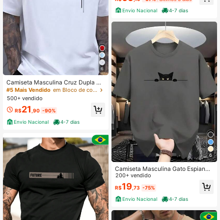
Envio Nacional
4-7 dias
6
Camiseta Masculina Cruz Dupla Cri
stão Camisa 100% Algodão Fio 30.1
#5 Mais Vendido
em Bloco de cores Camisetas masculinas
Premium
500+ vendido
21
R$
,90
-90%
Envio Nacional
4-7 dias
6
Camiseta Masculina Gato Espiando
Estampada Gatinho Amigo Camisa
200+ vendido
100% Algodão Gola Redonda Mang
19
R$
,73
-75%
a Curta Moda Casual em Malha Pre
mium
Envio Nacional
4-7 dias