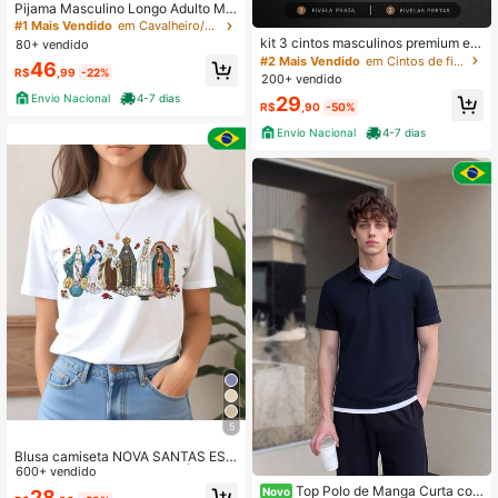
Pijama Masculino Longo Adulto Ma
nga Longa Calça Comprida
#1 Mais Vendido
em Cavalheiro/Britânico Conjuntos de Loungewear Ma
kit 3 cintos masculinos premium elit
80+ vendido
e postamos no mesmo dia
#2 Mais Vendido
em Cintos de fita Homens Cintos e Acessórios Cinto
46
R$
,99
-22%
200+ vendido
Envio Nacional
4-7 dias
29
R$
,90
-50%
Envio Nacional
4-7 dias
5
Blusa camiseta NOVA SANTAS EST
AMPA VIRGEM MARIA CATÓLICA,
600+ vendido
CRISTÃ GOSPEL RELIGIOSA MISSA
Top Polo de Manga Curta com
Novo
28