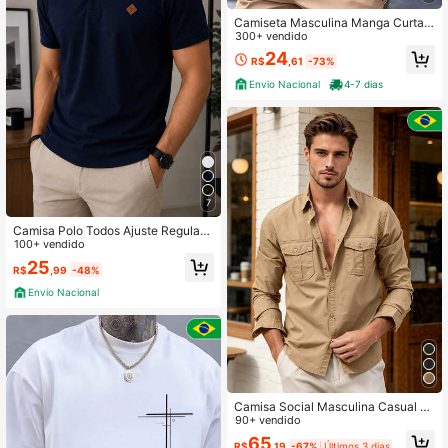
Camiseta Masculina Manga Curta
Casual Versátil Algodão 100% Pres
300+ vendido
ente dia Dos Pais
24
R$
,61
-73%
Envio Nacional
4-7 dias
7
Camisa Polo Todos Ajuste Regular
100+ vendido
Bordado Masculina
25
R$
,99
-48%
Envio Nacional
Camisa Social Masculina Casual M
anga Longa Lisa em Algodão e Poli
90+ vendido
éster
65
R$
,19
-67%
Últimos 3 dias