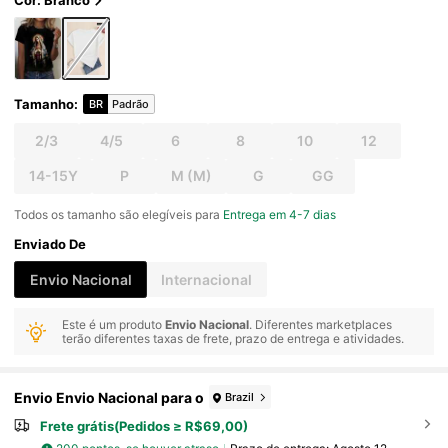
Cor: Branco
Tamanho
:
BR
Padrão
2/3
4/5
6
8
10
12
14-15Y
P
M
(M)
G
GG
Todos os tamanho são elegíveis para
Entrega em 4-7 dias
Enviado De
Envio Nacional
Internacional
Este é um produto
Envio Nacional
. Diferentes marketplaces
terão diferentes taxas de frete, prazo de entrega e atividades.
Envio Envio Nacional para o
Brazil
Frete grátis(Pedidos ≥ R$69,00)