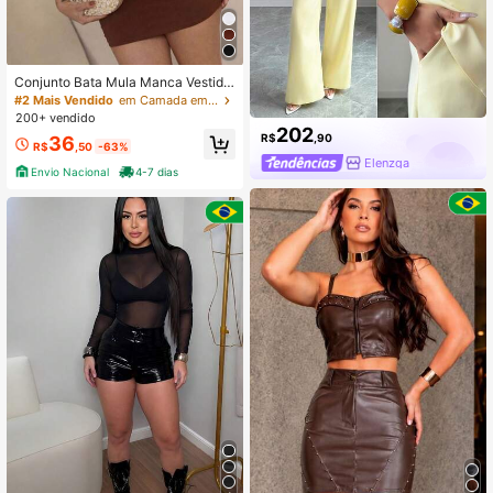
Conjunto Bata Mula Manca Vestido
Virginia Elegante
#2 Mais Vendido
em Camada em camadas Mulheres Coordenadas
200+ vendido
202
R$
,90
36
R$
,50
-63%
Elenzga
Envio Nacional
4-7 dias