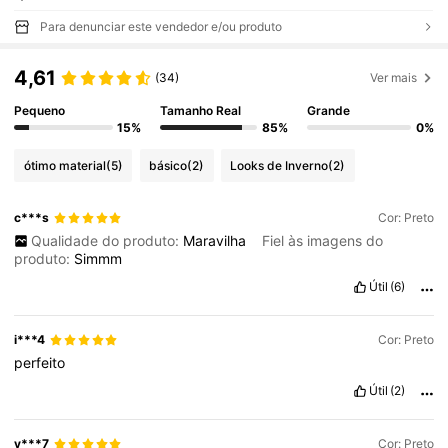
Para denunciar este vendedor e/ou produto
4,61
(34)
Ver mais
Pequeno
Tamanho Real
Grande
15%
85%
0%
ótimo material
(5)
básico
(2)
Looks de Inverno
(2)
c***s
Cor: Preto
Qualidade do produto:
Maravilha
Fiel às imagens do
produto:
Simmm
Útil
(6)
i***4
Cor: Preto
perfeito
Útil
(2)
y***7
Cor: Preto