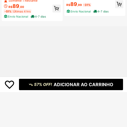
opped Bustier, Estilo Old Money Min
Somente 1 Restante
89
imalista, Premium Moda Gringa Ver
89
R$
,99
-31%
R$
,00
ão 2026
Envio Nacional
4-7 dias
-51%
Últimas 4 hrs
Envio Nacional
4-7 dias
ADICIONAR AO CARRINHO
57% OFF!