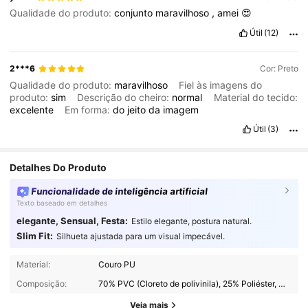
Qualidade do produto:
conjunto
maravilhoso
,
amei
😍
Útil
(12)
2***6
Cor: Preto
Qualidade do produto:
maravilhoso
Fiel às imagens do
produto:
sim
Descrição do cheiro:
normal
Material do tecido:
excelente
Em forma:
do
jeito
da
imagem
Útil
(3)
Detalhes Do Produto
Funcionalidade de inteligência artificial
Texto baseado em detalhes
elegante, Sensual, Festa:
Estilo elegante, postura natural.
Slim Fit:
Silhueta ajustada para um visual impecável.
2.3K Seguidores
4,81
Material:
Couro PU
Composição:
70% PVC (Cloreto de polivinila), 25% Poliéster, 5% Poliuretano
2.3K Seguidores
4,81
Veja mais