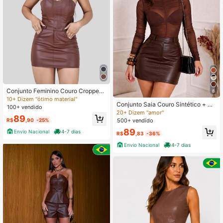
Conjunto Feminino Couro Cropped
8
e Saia Moda Feminina
10+ Dizem "ótimo material"
Conjunto Saia Couro Sintético + Bo
100+ vendido
dy Tule Drapeado
20+ Dizem "amor"
89
R$
,90
-25%
500+ vendido
89
Envio Nacional
4-7 dias
R$
,83
-36%
Envio Nacional
4-7 dias