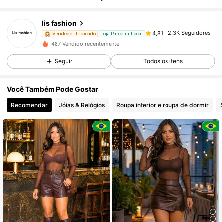
lis fashion
2.3K Seguidores
4,81
c***s
pago
1 dia atrás
Vendedor Indicado
Loja Parceira Local
487 Vendido recentemente
2.3K Seguidores
4,81
Seguir
Todos os itens
Você Também Pode Gostar
2.3K Seguidores
4,81
Recomendar
Jóias & Relógios
Roupa interior e roupa de dormir
2.3K Seguidores
4,81
2.3K Seguidores
4,81
2.3K Seguidores
4,81