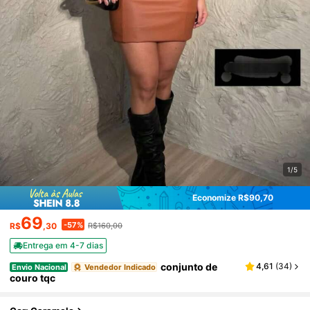
1/5
Economize R$90,70
69
-57%
R$
,30
R$160,00
Entrega em 4-7 dias
conjunto de
4,61
(
34
)
Envio Nacional
Vendedor Indicado
couro tqc